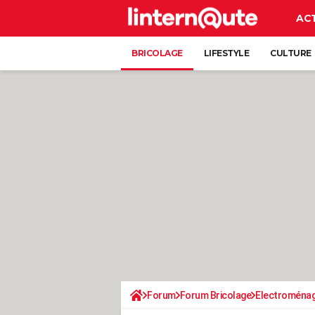
AC
BRICOLAGE
LIFESTYLE
CULTURE
Forum
Forum Bricolage
Electroména