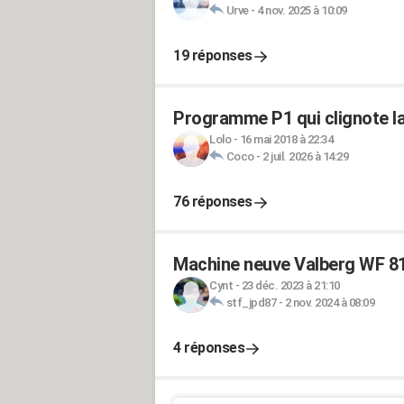
Urve
-
4 nov. 2025 à 10:09
19 réponses
Programme P1 qui clignote la
Lolo
-
16 mai 2018 à 22:34
Coco
-
2 juil. 2026 à 14:29
76 réponses
Machine neuve Valberg WF 8
Cynt
-
23 déc. 2023 à 21:10
stf_jpd87
-
2 nov. 2024 à 08:09
4 réponses