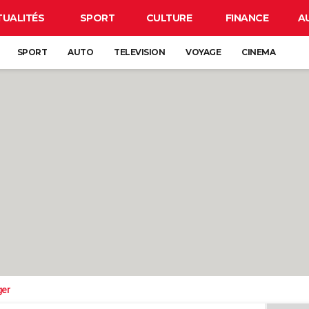
TUALITÉS
SPORT
CULTURE
FINANCE
A
SPORT
AUTO
TELEVISION
VOYAGE
CINEMA
ger