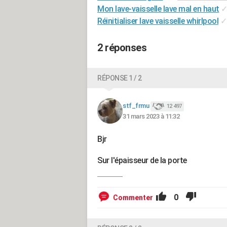
Mon lave-vaisselle lave mal en haut
Réinitialiser lave vaisselle whirlpool
✓
2 réponses
RÉPONSE 1 / 2
stf_frmu
12 497
31 mars 2023 à 11:32
Bjr
Sur l'épaisseur de la porte
0
Commenter