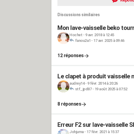
Répond
Discussions similaires
Mon lave-vaisselle beko tour
Hochet
-
9 avr. 2018 à 12:45
fanou2a1
-
17 avr. 2025 à 09:46
12 réponses
Le clapet à produit vaisselle 
audrey14
-
9 févr. 2014 à 20:26
stf_jpd87
-
19 août 2025 à 07:52
8 réponses
Erreur F2 sur lave-vaisselle 
Johjuma
-
17 févr. 2021 à 15:37