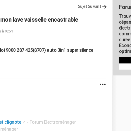
Foru
Sujet Suivant
Trouv
 mon lave vaisselle encastrable
dépan
élect
 à 10:51
commu
durée
Écono
i 9000 287 425(8707) auto 3in1 super silence
optimi
et clignote
✓
-
Forum Electroménager
oménager