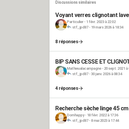
Discussions similaires
Voyant verres clignotant lav
Particulier
-
1 févr. 2023 à 22:02
stf_jpd87
-
19 mars 2026 à 18:34
8 réponses
BIP SANS CESSE ET CLIGNOTT
Mathieualacampagne
-
20 sept. 2021 à 
stf_jpd87
-
30 janv. 2026 à 08:34
4 réponses
Recherche sèche linge 45 cm
Domhappy
-
18 févr. 2022 à 17:36
stf_jpd87
-
8 mai 2023 à 17:44