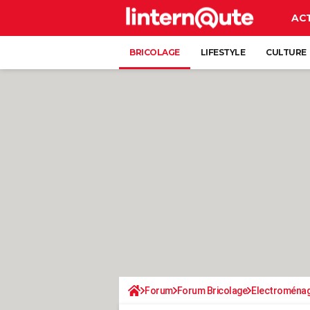
AC
BRICOLAGE
LIFESTYLE
CULTURE
Forum
Forum Bricolage
Electroména