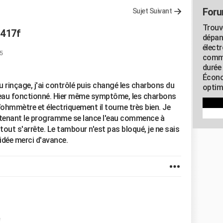
Foru
Sujet Suivant
Trouv
1417f
dépan
élect
5
commu
durée
Écono
u rinçage, j'ai contrôlé puis changé les charbons du
optimi
veau fonctionné. Hier même symptôme, les charbons
l’ohmmètre et électriquement il tourne très bien. Je
intenant le programme se lance l'eau commence à
tout s'arrête. Le tambour n'est pas bloqué, je ne sais
 idée merci d'avance.
e