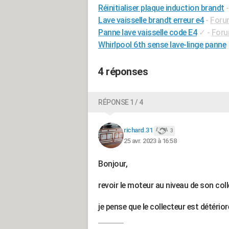
Réinitialiser plaque induction brandt
Lave vaisselle brandt erreur e4
-
Foru
Panne lave vaisselle code E4
✓
-
Foru
Whirlpool 6th sense lave-linge panne
4 réponses
RÉPONSE 1 / 4
richard.31
3
25 avr. 2023 à 16:58
Bonjour,
revoir le moteur au niveau de son coll
je pense que le collecteur est détérior