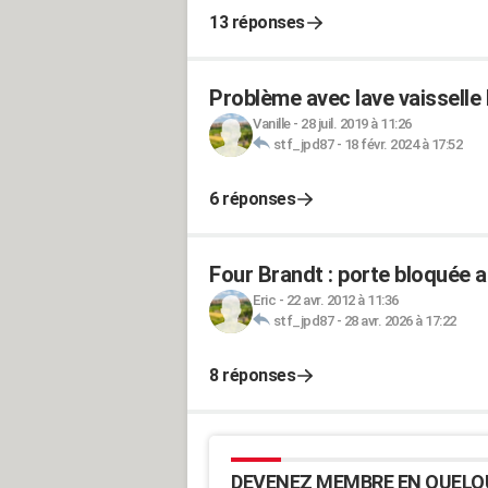
13 réponses
Problème avec lave vaisselle
Vanille
-
28 juil. 2019 à 11:26
stf_jpd87
-
18 févr. 2024 à 17:52
6 réponses
Four Brandt : porte bloquée a
Eric
-
22 avr. 2012 à 11:36
stf_jpd87
-
28 avr. 2026 à 17:22
8 réponses
DEVENEZ MEMBRE EN QUELQ