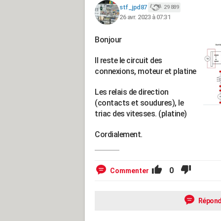
stf_jpd87
29 889
26 avr. 2023 à 07:31
Bonjour
Il reste le circuit des
connexions, moteur et platine
Les relais de direction
(contacts et soudures), le
triac des vitesses. (platine)
Cordialement.
0
Commenter
Répond