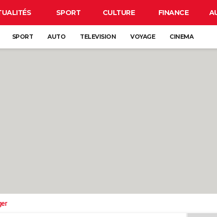
TUALITÉS
SPORT
CULTURE
FINANCE
A
SPORT
AUTO
TELEVISION
VOYAGE
CINEMA
ger