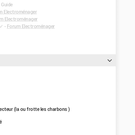
- Guide
m Electroménager
m Electroménager
✓
-
Forum Electroménager
ecteur (la ou frotte les charbons )
é