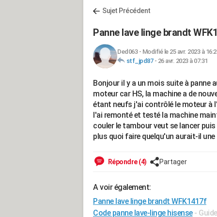
Sujet Précédent
Panne lave linge brandt WFK
Ded063
-
Modifié le 25 avr. 2023 à 16:2
stf_jpd87
-
26 avr. 2023 à 07:31
Bonjour il y a un mois suite à panne a
moteur car HS, la machine a de nou
étant neufs j'ai contrôlé le moteur à 
l'ai remonté et testé la machine ma
couler le tambour veut se lancer puis 
plus quoi faire quelqu'un aurait-il une
Répondre (4)
Partager
A voir également:
Panne lave linge brandt WFK1417f
Code panne lave-linge hisense
- Guid