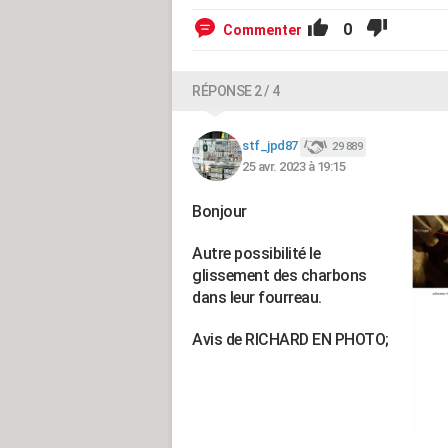
0
Commenter
RÉPONSE 2 / 4
stf_jpd87
29 889
25 avr. 2023 à 19:15
Bonjour
Autre possibilité le
glissement des charbons
dans leur fourreau.
Avis de RICHARD EN PHOTO;