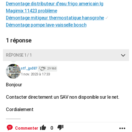
Demontage distributeur d'eau frigo americain lg
City break
Voyage de noces
Climat
Destinations
Voyage nature
Forum
+
PHOTO
Magimix 11423 problème
Démontage mitigeur thermostatique hansgrohe
✓
GUIDES D'ACHAT
Démontage pompe lave-vaisselle bosch
BONS PLANS
1 réponse
CARTE DE VOEUX
Carte Bonne année
Carte Pâques
Carte de Noël
Carte Saint-Valentin
Carte d'anniversaire
DICTIONNAIRE
RÉPONSE 1 / 1
Biographies
Expressions
Dictionnaire
Citations
Proverbes
PROGRAMME TV
stf_jpd87
29 968
1 nov. 2023 à 17:33
COPAINS D'AVANT
Bonjour
Se connecter
Collèges
Universités
Service militaire
S'inscrire
Lycées
Primaires
Entreprises
Avis de recherche
AVIS DE DÉCÈS
Contacter directement un SAV non disponible sur le net.
FORUM
Cordialement
Lifestyle
Sport
Television
Cinema
Bricolage
Culture
Auto
Voyage
0
Commenter