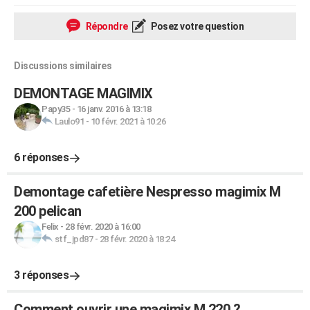
Répondre
Posez votre question
Discussions similaires
DEMONTAGE MAGIMIX
Papy35
-
16 janv. 2016 à 13:18
Laulo91
-
10 févr. 2021 à 10:26
6 réponses
Demontage cafetière Nespresso magimix M
200 pelican
Felix
-
28 févr. 2020 à 16:00
stf_jpd87
-
28 févr. 2020 à 18:24
3 réponses
Comment ouvrir une magimix M 220 ?