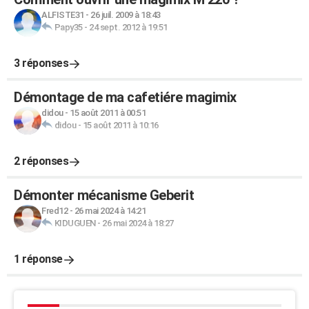
ALFISTE31
-
26 juil. 2009 à 18:43
Papy35
-
24 sept. 2012 à 19:51
3 réponses
Démontage de ma cafetiére magimix
didou
-
15 août 2011 à 00:51
didou
-
15 août 2011 à 10:16
2 réponses
Démonter mécanisme Geberit
Fred12
-
26 mai 2024 à 14:21
KIDUGUEN
-
26 mai 2024 à 18:27
1 réponse