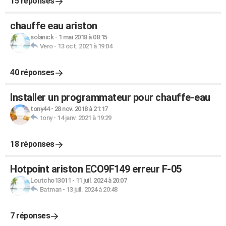
15 réponses
chauffe eau ariston
solanick
-
1 mai 2018 à 08:15
Vero
-
13 oct. 2021 à 19:04
40 réponses
Installer un programmateur pour chauffe-eau
tony44
-
28 nov. 2018 à 21:17
tony
-
14 janv. 2021 à 19:29
18 réponses
Hotpoint ariston ECO9F149 erreur F-05
Loutcho13011
-
11 juil. 2024 à 20:07
Batman
-
13 juil. 2024 à 20:48
7 réponses