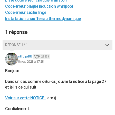
Liste code erreur chaudière ariston
City break
Voyage de noces
Climat
Destinations
Voyage nature
Forum
+
Code erreur plaque induction whirlpool
PHOTO
Code erreur seche linge
GUIDES D'ACHAT
Installation chauffe eau thermodynamique
BONS PLANS
1 réponse
CARTE DE VOEUX
RÉPONSE 1 / 1
Carte Bonne année
Carte Pâques
Carte de Noël
Carte Saint-Valentin
Carte d'anniversaire
DICTIONNAIRE
stf_jpd87
29 933
Biographies
Expressions
Dictionnaire
Citations
Proverbes
PROGRAMME TV
8 nov. 2023 à 17:28
COPAINS D'AVANT
Bonjour
Se connecter
Collèges
Universités
Service militaire
S'inscrire
Lycées
Primaires
Entreprises
Avis de recherche
AVIS DE DÉCÈS
Dans un cas comme celui-ci, j'ouvre la notice à la page 27
et je lis ce qui suit:
FORUM
Voir sur cette
NOTICE
:o))
Lifestyle
Sport
Television
Cinema
Bricolage
Culture
Auto
Voyage
Cordialement.