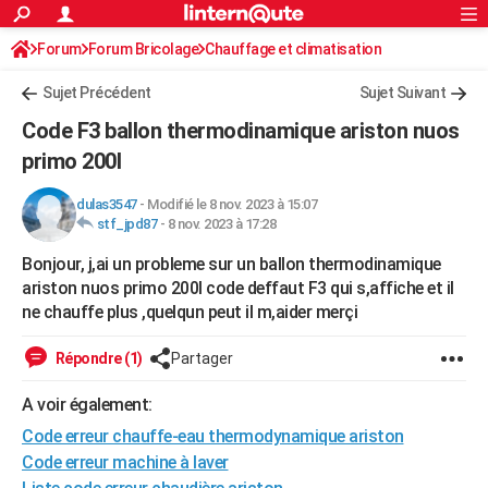
ACTUALITÉS
Forum
Forum Bricolage
Connexion
Chauffage et climatisation
S'inscrire
Rechercher
Société
Education
Villes
Politique
Faits Divers
Monde
+
SPORT
Sujet Précédent
Sujet Suivant
Football
Cyclisme
Forum
Coupe du monde 2026
Tennis
Rugby
CULTURE
Code F3 ballon thermodinamique ariston nuos
TNT
Cinéma
Musique
Programme TV
Streaming
Sorties cinéma
+
primo 200l
FINANCE
Impôts
Immobilier
Banque
Crédit
Retraite
Epargne
Risques naturels par ville
Assurance
AUTO
dulas3547
-
Modifié le 8 nov. 2023 à 15:07
stf_jpd87
-
8 nov. 2023 à 17:28
Réserver un essai
Berlines
Forum auto
Essais
Citadines
SUV
+
HIGH-TECH
Bonjour, j,ai un probleme sur un ballon thermodinamique
Meilleur smartphone
Ordinateurs
Guide high-tech
Mobiles
Internet
Jeux vidéo
+
ariston nuos primo 200l code deffaut F3 qui s,affiche et il
BRICOLAGE
ne chauffe plus ,quelqun peut il m,aider merçi
Aménagement intérieur
Cuisine
Jardinage
+
Forum
Extérieur
Salle de bains
Rangement
WEEK-END
Répondre (1)
Partager
Escapades
Expositions
Week-end nature
Guides de France
Patrimoine
Musées
+
LIFESTYLE
A voir également:
Bien-être
Mode
+
Art de vivre
Loisirs
Modes de vie
SANTE
Code erreur chauffe-eau thermodynamique ariston
Code erreur machine à laver
Guide de la santé
Médicaments
+
Alimentation
Maladies
Sommeil
VOYAGE