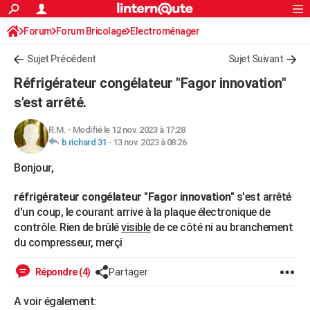
ACTUALITÉS
Forum
Forum Bricolage
Connexion
Electroménager
S'inscrire
Rechercher
Société
Education
Villes
Politique
Faits Divers
Monde
+
SPORT
Sujet Précédent
Sujet Suivant
Football
Cyclisme
Forum
Coupe du monde 2026
Tennis
Rugby
CULTURE
Réfrigérateur congélateur "Fagor innovation"
TNT
Cinéma
Musique
Programme TV
Streaming
Sorties cinéma
+
s'est arrêté.
FINANCE
Impôts
Immobilier
Banque
Crédit
Retraite
Epargne
Risques naturels par ville
Assurance
AUTO
R.M.
-
Modifié le 12 nov. 2023 à 17:28
b richard 31
-
13 nov. 2023 à 08:26
Réserver un essai
Berlines
Forum auto
Essais
Citadines
SUV
+
HIGH-TECH
Bonjour,
Meilleur smartphone
Ordinateurs
Guide high-tech
Mobiles
Internet
Jeux vidéo
+
BRICOLAGE
réfrigérateur congélateur "Fagor innovation"
s'est arrêté
Aménagement intérieur
Cuisine
Jardinage
+
Forum
Extérieur
Salle de bains
Rangement
d'un coup, le courant arrive à la plaque électronique de
WEEK-END
contrôle. Rien de brûlé
visible
de ce côté ni au branchement
Escapades
Expositions
Week-end nature
Guides de France
Patrimoine
Musées
+
du compresseur, merçi
LIFESTYLE
Bien-être
Mode
+
Art de vivre
Loisirs
Modes de vie
SANTE
Répondre (4)
Partager
Guide de la santé
Médicaments
+
Alimentation
Maladies
Sommeil
VOYAGE
A voir également: