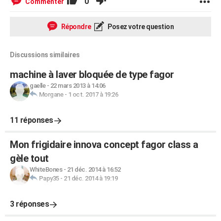
0
Commenter
Répondre
Posez votre question
Discussions similaires
machine à laver bloquée de type fagor
gaelle
-
22 mars 2013 à 14:06
Morgane
-
1 oct. 2017 à 19:26
11 réponses
Mon frigidaire innova concept fagor class a
gèle tout
WhiteBones
-
21 déc. 2014 à 16:52
Papy35
-
21 déc. 2014 à 19:19
3 réponses