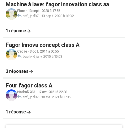
Machine à laver fagor innovation class aa
Flore
-
13 sept. 2020 à 17:56
stf_jpd87
-
13 sept. 2020 à 18:32
1 réponse
Fagor Innova concept class A
Cécile
-
3 oct. 2011 à 06:55
bach
-
6 janv. 2015 à 15:03
3 réponses
Four fagor class A
Nathal7783
-
17 avr. 2021 à 22:38
stf_jpd87
-
18 avr. 2021 à 08:35
1 réponse