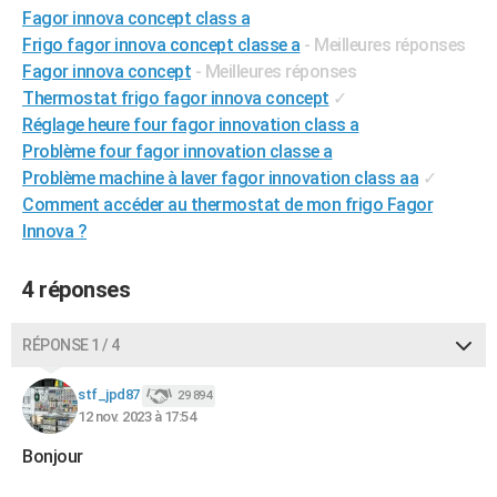
Fagor innova concept class a
City break
Voyage de noces
Climat
Destinations
Voyage nature
Forum
+
PHOTO
Frigo fagor innova concept classe a
- Meilleures réponses
Fagor innova concept
- Meilleures réponses
GUIDES D'ACHAT
Thermostat frigo fagor innova concept
✓
BONS PLANS
Réglage heure four fagor innovation class a
Problème four fagor innovation classe a
CARTE DE VOEUX
Problème machine à laver fagor innovation class aa
✓
Carte Bonne année
Carte Pâques
Carte de Noël
Carte Saint-Valentin
Carte d'anniversaire
Comment accéder au thermostat de mon frigo Fagor
DICTIONNAIRE
Innova ?
Biographies
Expressions
Dictionnaire
Citations
Proverbes
PROGRAMME TV
4 réponses
COPAINS D'AVANT
Se connecter
Collèges
Universités
Service militaire
S'inscrire
Lycées
Primaires
Entreprises
Avis de recherche
AVIS DE DÉCÈS
RÉPONSE 1 / 4
FORUM
stf_jpd87
29 894
12 nov. 2023 à 17:54
Lifestyle
Sport
Television
Cinema
Bricolage
Culture
Auto
Voyage
Bonjour