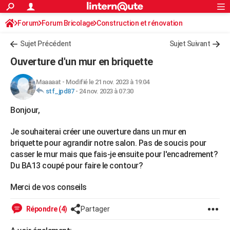
ACTUALITÉS
Forum
Forum Bricolage
Connexion
Construction et rénovation
S'inscrire
Rechercher
Société
Education
Villes
Politique
Faits Divers
Monde
+
SPORT
Sujet Précédent
Sujet Suivant
Football
Cyclisme
Forum
Coupe du monde 2026
Tennis
Rugby
CULTURE
Ouverture d'un mur en briquette
TNT
Cinéma
Musique
Programme TV
Streaming
Sorties cinéma
+
FINANCE
Maaaaat
-
Modifié le 21 nov. 2023 à 19:04
stf_jpd87
-
24 nov. 2023 à 07:30
Impôts
Immobilier
Banque
Crédit
Retraite
Epargne
Risques naturels par ville
Assurance
AUTO
Bonjour,
Réserver un essai
Berlines
Forum auto
Essais
Citadines
SUV
+
HIGH-TECH
Je souhaiterai créer une ouverture dans un mur en
Meilleur smartphone
Ordinateurs
Guide high-tech
Mobiles
Internet
Jeux vidéo
+
BRICOLAGE
briquette pour agrandir notre salon. Pas de soucis pour
casser le mur mais que fais-je ensuite pour l'encadrement?
Aménagement intérieur
Cuisine
Jardinage
+
Forum
Extérieur
Salle de bains
Rangement
WEEK-END
Du BA13 coupé pour faire le contour?
Escapades
Expositions
Week-end nature
Guides de France
Patrimoine
Musées
+
LIFESTYLE
Merci de vos conseils
Bien-être
Mode
+
Art de vivre
Loisirs
Modes de vie
SANTE
Répondre (4)
Partager
Guide de la santé
Médicaments
+
Alimentation
Maladies
Sommeil
VOYAGE