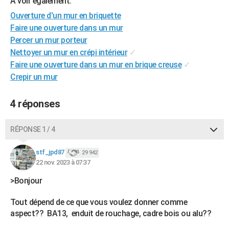
A voir également:
City break
Voyage de noces
Climat
Destinations
Voyage nature
Forum
+
PHOTO
Ouverture d'un mur en briquette
Faire une ouverture dans un mur
GUIDES D'ACHAT
Percer un mur porteur
Nettoyer un mur en crépi intérieur
✓
BONS PLANS
Faire une ouverture dans un mur en brique creuse
✓
CARTE DE VOEUX
Crepir un mur
Carte Bonne année
Carte Pâques
Carte de Noël
Carte Saint-Valentin
Carte d'anniversaire
DICTIONNAIRE
4 réponses
Biographies
Expressions
Dictionnaire
Citations
Proverbes
PROGRAMME TV
RÉPONSE 1 / 4
COPAINS D'AVANT
stf_jpd87
29 942
Se connecter
Collèges
Universités
Service militaire
S'inscrire
Lycées
Primaires
Entreprises
Avis de recherche
AVIS DE DÉCÈS
22 nov. 2023 à 07:37
FORUM
>Bonjour
Lifestyle
Sport
Television
Cinema
Bricolage
Culture
Auto
Voyage
Tout dépend de ce que vous voulez donner comme
aspect?? BA13, enduit de rouchage, cadre bois ou alu??