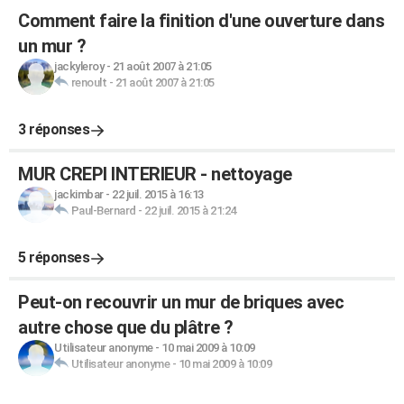
Comment faire la finition d'une ouverture dans
un mur ?
jackyleroy
-
21 août 2007 à 21:05
renoult
-
21 août 2007 à 21:05
3 réponses
MUR CREPI INTERIEUR - nettoyage
jackimbar
-
22 juil. 2015 à 16:13
Paul-Bernard
-
22 juil. 2015 à 21:24
5 réponses
Peut-on recouvrir un mur de briques avec
autre chose que du plâtre ?
Utilisateur anonyme
-
10 mai 2009 à 10:09
Utilisateur anonyme
-
10 mai 2009 à 10:09