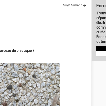
Foru
Sujet Suivant
Trouv
dépan
élect
commu
durée
Écono
optimi
orceau de plastique ?