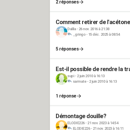
2 réponses
Comment retirer de l'acétone
Dalila
-
26 nov. 2016 à 21:38
_gringo
-
15 déc. 2025 à 08:54
5 réponses
Est-il possible de rendre la t
supi
-
2 juin 2010 à 16:13
sarmate
-
2 juin 2010 à 16:13
1 réponse
Démontage douille?
ELODIE226
-
21 nov. 2023 à 14:54
ELODIE226
-
21 nov. 2023 à 16:11