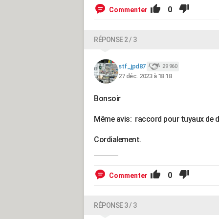
0
Commenter
RÉPONSE 2 / 3
stf_jpd87
29 960
27 déc. 2023 à 18:18
Bonsoir
Même avis: raccord pour tuyaux de di
Cordialement.
0
Commenter
RÉPONSE 3 / 3