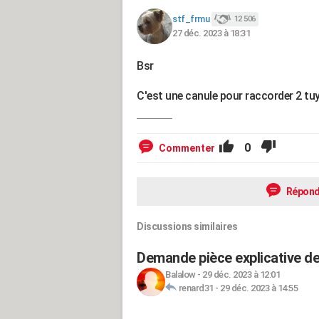
stf_frmu
12 506
27 déc. 2023 à 18:31
Bsr
C'est une canule pour raccorder 2 t
0
Commenter
Répond
Discussions similaires
Demande pièce explicative de
Balalow
-
29 déc. 2023 à 12:01
renard31
-
29 déc. 2023 à 14:55