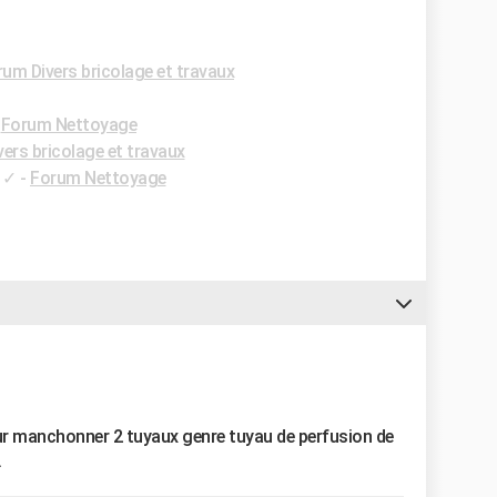
um Divers bricolage et travaux
-
Forum Nettoyage
ers bricolage et travaux
✓
-
Forum Nettoyage
ur manchonner 2 tuyaux genre tuyau de perfusion de
.