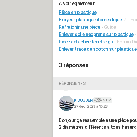
A voir également:
Pièce en plastique
Broyeur plastique domestique
✓
-
For
Rafraichir une piece
- Guide
Enlever colle neoprene sur plastique
Pièce détachée fenêtre gu
-
Forum Div
Enlever trace de scotch sur plastique
3 réponses
RÉPONSE 1 / 3
KIDUGUEN
5 112
27 déc. 2023 à 15:23
Bonjour ça ressemble a une pièce po
2 diamètres différents a tous hasard