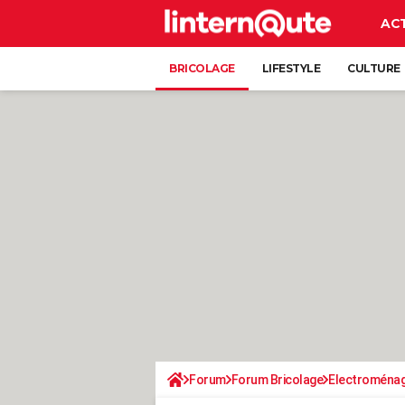
AC
BRICOLAGE
LIFESTYLE
CULTURE
Forum
Forum Bricolage
Electroména