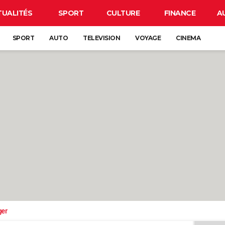
TUALITÉS
SPORT
CULTURE
FINANCE
A
SPORT
AUTO
TELEVISION
VOYAGE
CINEMA
ger