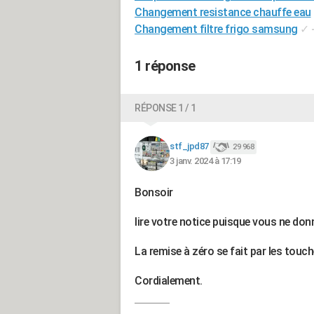
Changement resistance chauffe eau
Changement filtre frigo samsung
✓
1 réponse
RÉPONSE 1 / 1
stf_jpd87
29 968
3 janv. 2024 à 17:19
Bonsoir
lire votre notice puisque vous ne do
La remise à zéro se fait par les touch
Cordialement.