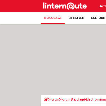
AC
BRICOLAGE
LIFESTYLE
CULTURE
Forum
Forum Bricolage
Electroména