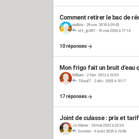
Comment retirer le bac de réc
vialibis
-
29 nov. 2018 à 09:43
stf_jpd87
-
15 mai 2026 à 17:14
10 réponses
Mon frigo fait un bruit d'eau 
William
-
2 févr. 2012 à 16:59
TibaulT
-
2 déc. 2025 à 10:17
17 réponses
Joint de culasse : prix et ta
Jo-Manix
-
24 mai 2022 à 22:34
Domino
-
6 août 2025 à 16:06