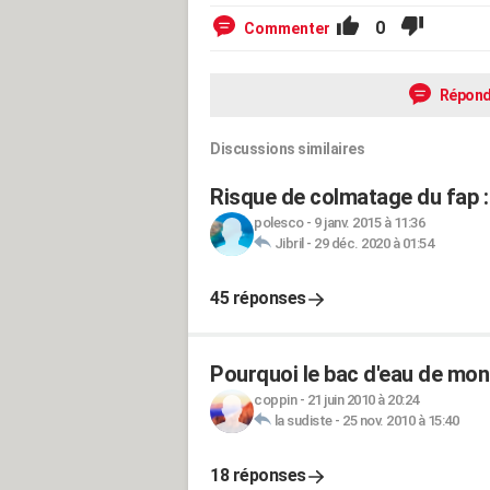
0
Commenter
Répond
Discussions similaires
Risque de colmatage du fap : 
polesco
-
9 janv. 2015 à 11:36
Jibril
-
29 déc. 2020 à 01:54
45 réponses
Pourquoi le bac d'eau de mon f
coppin
-
21 juin 2010 à 20:24
la sudiste
-
25 nov. 2010 à 15:40
18 réponses