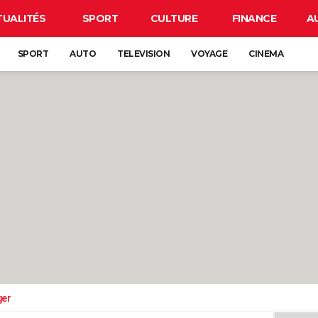
TUALITÉS
SPORT
CULTURE
FINANCE
A
SPORT
AUTO
TELEVISION
VOYAGE
CINEMA
ger