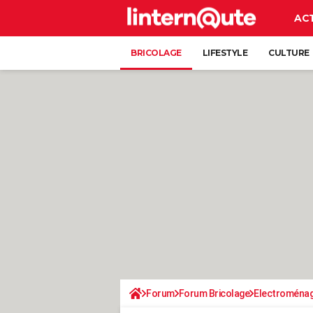
AC
BRICOLAGE
LIFESTYLE
CULTURE
Forum
Forum Bricolage
Electroména