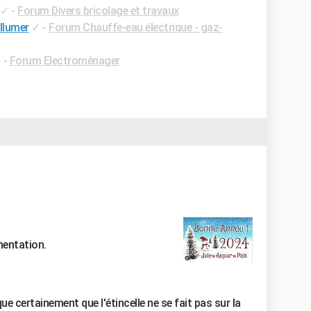
✓
-
Forum Divers bricolage et travaux
llumer
✓
-
Forum Chauffe-eau électrique - gaz-
✓
-
Forum Electroménager
mentation.
ique certainement que l'étincelle ne se fait pas sur la