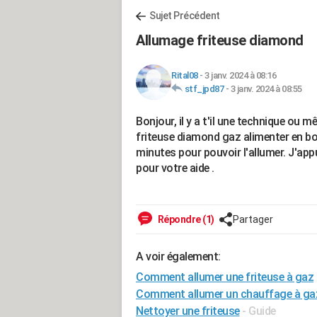
Sujet Précédent
Allumage friteuse diamond
Rital08
-
3 janv. 2024 à 08:16
stf_jpd87
-
3 janv. 2024 à 08:55
Bonjour, il y a t'il une technique ou 
friteuse diamond gaz alimenter en bou
minutes pour pouvoir l'allumer. J'app
pour votre aide .
Répondre (1)
Partager
A voir également:
Comment allumer une friteuse à gaz
Comment allumer un chauffage à ga
Nettoyer une friteuse
- Guide