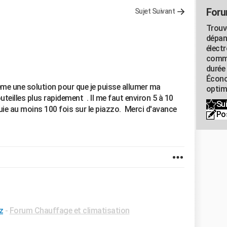
Foru
Sujet Suivant
Trouv
dépan
élect
commu
durée
Écono
même une solution pour que je puisse allumer ma
optimi
teilles plus rapidement . Il me faut environ 5 à 10
Sui
uie au moins 100 fois sur le piazzo. Merci d'avance
Po
z
-
Forum Chauffage et climatisation