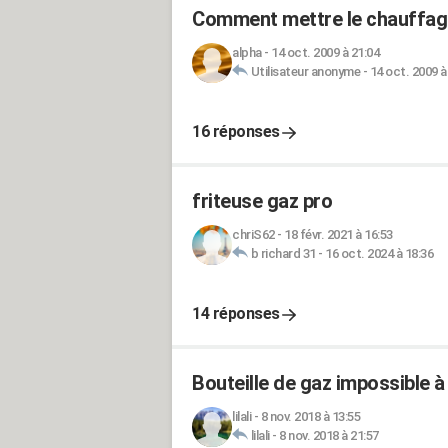
Comment mettre le chauffag
alpha
-
14 oct. 2009 à 21:04
Utilisateur anonyme
-
14 oct. 2009 à
16 réponses
friteuse gaz pro
chriS62
-
18 févr. 2021 à 16:53
b richard 31
-
16 oct. 2024 à 18:36
14 réponses
Bouteille de gaz impossible à 
lilali
-
8 nov. 2018 à 13:55
lilali
-
8 nov. 2018 à 21:57