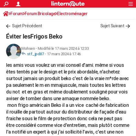
ACTUALITÉS
Forum
Forum Bricolage
Connexion
Electroménager
S'inscrire
Rechercher
Société
Education
Villes
Politique
Faits Divers
Monde
+
SPORT
Sujet Précédent
Sujet Suivant
Football
Cyclisme
Forum
Coupe du monde 2026
Tennis
Rugby
CULTURE
Éviter lesFrigos Beko
TNT
Cinéma
Musique
Programme TV
Streaming
Sorties cinéma
+
FINANCE
Mohsen
-
Modifié le 17 mars 2024 à 12:33
stf_jpd87
-
17 mars 2024 à 17:46
Impôts
Immobilier
Banque
Crédit
Retraite
Epargne
Risques naturels par ville
Assurance
AUTO
les amis vous voulez un vrai conseil d'ami. même si vous
Réserver un essai
Berlines
Forum auto
Essais
Citadines
SUV
+
HIGH-TECH
êtes tentés par le design et le prix abordable, n'achetez
surtout jamais un produit beko c'est de la vraie m*rde avec
Meilleur smartphone
Ordinateurs
Guide high-tech
Mobiles
Internet
Jeux vidéo
+
BRICOLAGE
pa seulement le m en mmajuscule, mais toutes les lettres
du not et en gras et même doublement souligné pour vois
Aménagement intérieur
Cuisine
Jardinage
+
Forum
Extérieur
Salle de bains
Rangement
WEEK-END
aviser de tomber dans une arnaque nommée beko.
Escapades
Expositions
Week-end nature
Guides de France
Patrimoine
Musées
+
mon frigo américain Beko il a un vice caché de fabrication
LIFESTYLE
il rouille de partout autour du distributeur de façade d'eau
Bien-être
Mode
+
Art de vivre
Loisirs
Modes de vie
fraiche sous le film de protection donc cela ne peut pas
SANTE
être considéré comme vice d'entretien, mais plutôt comme
Guide de la santé
Médicaments
+
Alimentation
Maladies
Sommeil
VOYAGE
l'a notifié un expert à qui j'ai sollicité l'avis, c'est une non