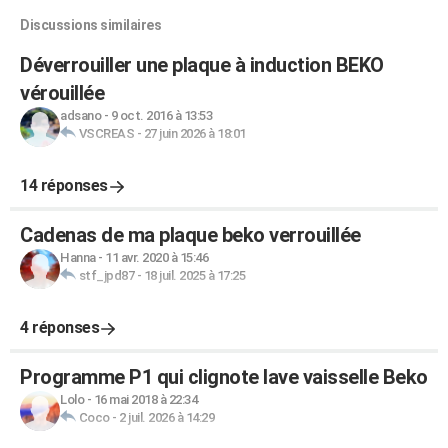
Discussions similaires
Déverrouiller une plaque à induction BEKO
vérouillée
adsano
-
9 oct. 2016 à 13:53
VSCREAS
-
27 juin 2026 à 18:01
14 réponses
Cadenas de ma plaque beko verrouillée
Hanna
-
11 avr. 2020 à 15:46
stf_jpd87
-
18 juil. 2025 à 17:25
4 réponses
Programme P1 qui clignote lave vaisselle Beko
Lolo
-
16 mai 2018 à 22:34
Coco
-
2 juil. 2026 à 14:29