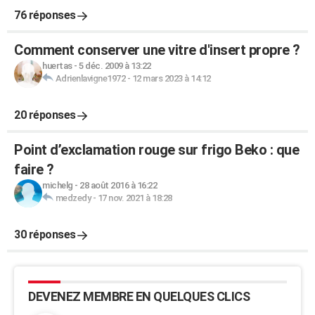
76 réponses
Comment conserver une vitre d'insert propre ?
huertas
-
5 déc. 2009 à 13:22
Adrienlavigne1972
-
12 mars 2023 à 14:12
20 réponses
Point d’exclamation rouge sur frigo Beko : que
faire ?
michelg
-
28 août 2016 à 16:22
medzedy
-
17 nov. 2021 à 18:28
30 réponses
DEVENEZ MEMBRE EN QUELQUES CLICS