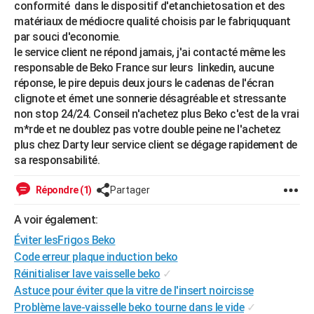
conformité dans le dispositif d'etanchietosation et des
City break
Voyage de noces
Climat
Destinations
Voyage nature
Forum
+
PHOTO
matériaux de médiocre qualité choisis par le fabriququant
par souci d'economie.
GUIDES D'ACHAT
le service client ne répond jamais, j'ai contacté même les
responsable de Beko France sur leurs linkedin, aucune
BONS PLANS
réponse, le pire depuis deux jours le cadenas de l'écran
clignote et émet une sonnerie désagréable et stressante
CARTE DE VOEUX
non stop 24/24. Conseil n'achetez plus Beko c'est de la vrai
Carte Bonne année
Carte Pâques
Carte de Noël
Carte Saint-Valentin
Carte d'anniversaire
m*rde et ne doublez pas votre double peine ne l'achetez
DICTIONNAIRE
plus chez Darty leur service client se dégage rapidement de
Biographies
Expressions
Dictionnaire
Citations
Proverbes
PROGRAMME TV
sa responsabilité.
COPAINS D'AVANT
Répondre (1)
Partager
Se connecter
Collèges
Universités
Service militaire
S'inscrire
Lycées
Primaires
Entreprises
Avis de recherche
AVIS DE DÉCÈS
A voir également:
Éviter lesFrigos Beko
FORUM
Code erreur plaque induction beko
Lifestyle
Sport
Television
Cinema
Bricolage
Culture
Auto
Voyage
Réinitialiser lave vaisselle beko
✓
Astuce pour éviter que la vitre de l'insert noircisse
Problème lave-vaisselle beko tourne dans le vide
✓