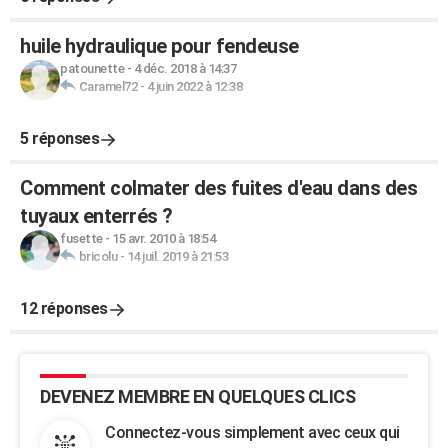
huile hydraulique pour fendeuse
patounette
-
4 déc. 2018 à 14:37
Caramel72
-
4 juin 2022 à 12:38
5 réponses
Comment colmater des fuites d'eau dans des
tuyaux enterrés ?
fusette
-
15 avr. 2010 à 18:54
bricolu
-
14 juil. 2019 à 21:53
12 réponses
DEVENEZ MEMBRE EN QUELQUES CLICS
Connectez-vous simplement avec ceux qui