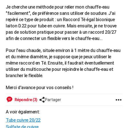
City break
Voyage de noces
Climat
Destinations
Voyage nature
Forum
+
Je cherche une méthode pour relier mon chauffe-eau
PHOTO
"facilement", de préférence sans utiliser de soudure. J'ai
GUIDES D'ACHAT
repéré ce type de produit : un Raccord Té égal biconique
laiton D.22 pour tube en cuivre. Mais ensuite, je ne trouve
BONS PLANS
pas de solution pratique pour passer à un raccord 20/27
afin de connecter un flexible vers le chauffe-eau...
CARTE DE VOEUX
Pour l'eau chaude, située environ à 1 mètre du chauffe-eau
Carte Bonne année
Carte Pâques
Carte de Noël
Carte Saint-Valentin
Carte d'anniversaire
DICTIONNAIRE
et du même diamètre, je suppose que je peux utiliser le
même raccord en Té. Ensuite, il faudrait éventuellement
Biographies
Expressions
Dictionnaire
Citations
Proverbes
PROGRAMME TV
utiliser du multicouche pour rejoindre le chauffe-eau et
brancher le flexible.
COPAINS D'AVANT
Se connecter
Collèges
Universités
Service militaire
S'inscrire
Lycées
Primaires
Entreprises
Avis de recherche
Merci d'avance pour vos conseils !
AVIS DE DÉCÈS
FORUM
Répondre (3)
Partager
Lifestyle
Sport
Television
Cinema
Bricolage
Culture
Auto
Voyage
A voir également:
Tube cuivre 20/22
Sulfate de cuivre