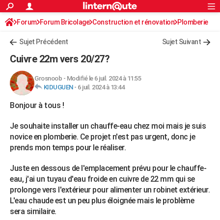
ACTUALITÉS
Forum
Forum Bricolage
Connexion
Construction et rénovation
S'inscrire
Plomberie
Rechercher
Société
Education
Villes
Politique
Faits Divers
Monde
+
SPORT
Sujet Précédent
Sujet Suivant
Football
Cyclisme
Forum
Coupe du monde 2026
Tennis
Rugby
CULTURE
Cuivre 22m vers 20/27?
TNT
Cinéma
Musique
Programme TV
Streaming
Sorties cinéma
+
FINANCE
Grosnoob
-
Modifié le 6 juil. 2024 à 11:55
KIDUGUEN
-
6 juil. 2024 à 13:44
Impôts
Immobilier
Banque
Crédit
Retraite
Epargne
Risques naturels par ville
Assurance
AUTO
Bonjour à tous !
Réserver un essai
Berlines
Forum auto
Essais
Citadines
SUV
+
HIGH-TECH
Je souhaite installer un chauffe-eau chez moi mais je suis
Meilleur smartphone
Ordinateurs
Guide high-tech
Mobiles
Internet
Jeux vidéo
+
BRICOLAGE
novice en plomberie. Ce projet n'est pas urgent, donc je
prends mon temps pour le réaliser.
Aménagement intérieur
Cuisine
Jardinage
+
Forum
Extérieur
Salle de bains
Rangement
WEEK-END
Juste en dessous de l'emplacement prévu pour le chauffe-
Escapades
Expositions
Week-end nature
Guides de France
Patrimoine
Musées
+
LIFESTYLE
eau, j'ai un tuyau d'eau froide en cuivre de 22 mm qui se
prolonge vers l'extérieur pour alimenter un robinet extérieur.
Bien-être
Mode
+
Art de vivre
Loisirs
Modes de vie
SANTE
L'eau chaude est un peu plus éloignée mais le problème
Guide de la santé
Médicaments
+
Alimentation
Maladies
Sommeil
sera similaire.
VOYAGE