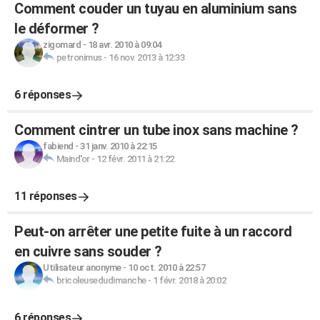
Comment couder un tuyau en aluminium sans
le déformer ?
zigomard
-
18 avr. 2010 à 09:04
petronimus
-
16 nov. 2013 à 12:33
6 réponses
Comment cintrer un tube inox sans machine ?
fabiend
-
31 janv. 2010 à 22:15
Maind'or
-
12 févr. 2011 à 21:22
11 réponses
Peut-on arrêter une petite fuite à un raccord
en cuivre sans souder ?
Utilisateur anonyme
-
10 oct. 2010 à 22:57
bricoleusedudimanche
-
1 févr. 2018 à 20:02
6 réponses