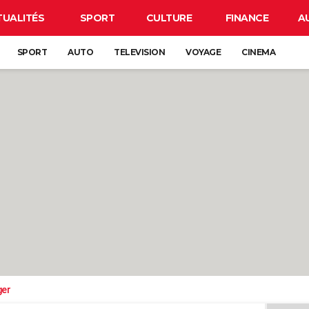
TUALITÉS
SPORT
CULTURE
FINANCE
A
SPORT
AUTO
TELEVISION
VOYAGE
CINEMA
ger