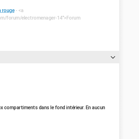
n rouge
- <a
e.com/forum/electromenager-14">Forum
eux compartiments dans le fond intérieur. En aucun