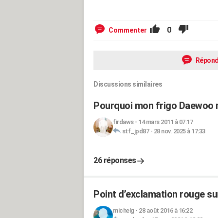
0
Commenter
Répond
Discussions similaires
Pourquoi mon frigo Daewoo ne
firdaws
-
14 mars 2011 à 07:17
stf_jpd87
-
28 nov. 2025 à 17:33
26 réponses
Point d’exclamation rouge sur
michelg
-
28 août 2016 à 16:22