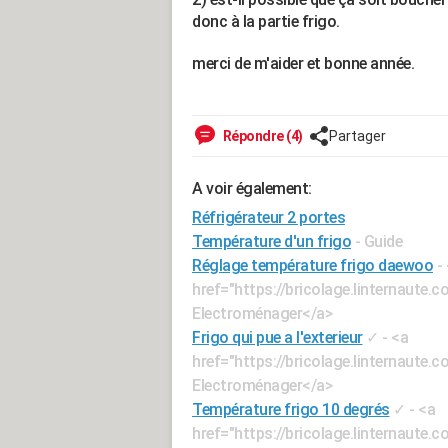
donc à la partie frigo.
merci de m'aider et bonne année.
Répondre (4)
Partager
A voir également:
Réfrigérateur 2 portes
Température d'un frigo
- Guide
Réglage température frigo daewoo
-
href="https://bricolage.linternaut
Electroménager</a>
Frigo qui pue a l'exterieur
✓
- <a
href="https://bricolage.linternaut
Electroménager</a>
Température frigo 10 degrés
✓
- <a
href="https://bricolage.linternaut