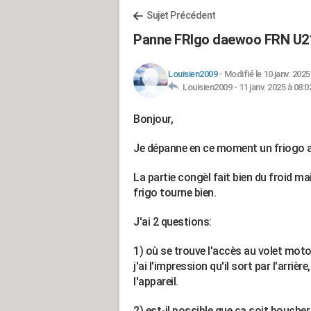
Sujet Précédent
Panne FRIgo daewoo FRN U2
Louisien2009
-
Modifié le 10 janv. 2025
Louisien2009 -
11 janv. 2025 à 08:0
Bonjour,
Je dépanne en ce moment un friogo
La partie congèl fait bien du froid mais
frigo tourne bien.
J'ai 2 questions:
1) où se trouve l'accès au volet motoris
j'ai l'impression qu'il sort par l'arriè
l'appareil.
2) est-il possible que ça soit boucher