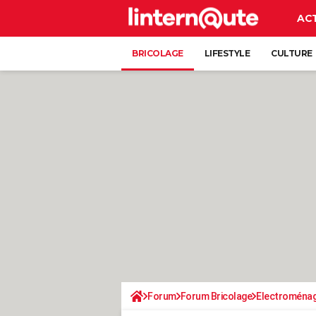
AC
BRICOLAGE
LIFESTYLE
CULTURE
Forum
Forum Bricolage
Electroména