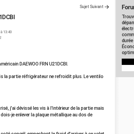
Foru
Sujet Suivant
1DCBI
Trouv
dépan
élect
 à 13:40
commu
2
durée
Écono
optimi
 américain DAEWOO FRN U21DCBI.
 la partie réfrigérateur ne refroidit plus. Le ventilo
é, j'ai dévissé les vis à l'intérieur de la partie mais
re, dois-je enlever la plaque métallique au dos de
 coté congél, empechant le froid d'arriver à ce volet