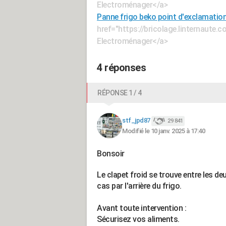
Electroménager</a>
Panne frigo beko point d'exclamatio
href="https://bricolage.linternaut
Electroménager</a>
4 réponses
RÉPONSE 1 / 4
stf_jpd87
29 841
Modifié le 10 janv. 2025 à 17:40
Bonsoir
Le clapet froid se trouve entre les d
cas par l'arrière du frigo.
Avant toute intervention :
Sécurisez vos aliments.