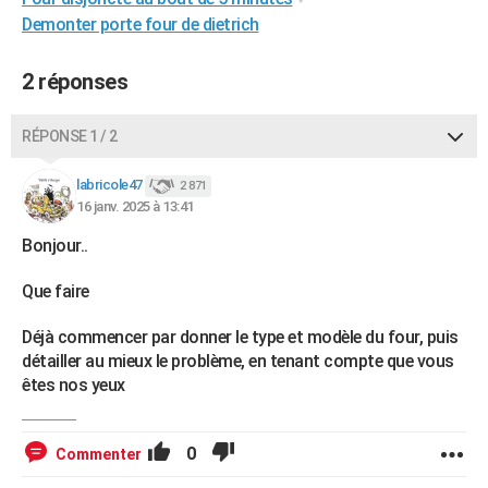
City break
Voyage de noces
Climat
Destinations
Voyage nature
Forum
+
Demonter porte four de dietrich
PHOTO
GUIDES D'ACHAT
2 réponses
BONS PLANS
RÉPONSE 1 / 2
CARTE DE VOEUX
labricole47
2 871
Carte Bonne année
Carte Pâques
Carte de Noël
Carte Saint-Valentin
Carte d'anniversaire
DICTIONNAIRE
16 janv. 2025 à 13:41
Biographies
Expressions
Dictionnaire
Citations
Proverbes
Bonjour..
PROGRAMME TV
Que faire
COPAINS D'AVANT
Se connecter
Collèges
Universités
Service militaire
S'inscrire
Lycées
Primaires
Entreprises
Avis de recherche
AVIS DE DÉCÈS
Déjà commencer par donner le type et modèle du four, puis
détailler au mieux le problème, en tenant compte que vous
FORUM
êtes nos yeux
Lifestyle
Sport
Television
Cinema
Bricolage
Culture
Auto
Voyage
0
Commenter