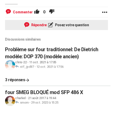
0
Commenter
Répondre
Posez votre question
Discussions similaires
Problème sur four traditionnel: De Dietrich
modèle: DOP 370 (modèle ancien)
chris-22
-
11 oct. 2021 à 17:05
stf_jpd87
-
12 oct. 2021 à 17:56
3 réponses
four SMEG BLOQUÉ mod SFP 486 X
charled
-
21 août 2017 à 19:44
smom
-
29 oct. 2023 à 15:25