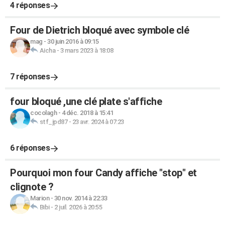
4 réponses
Four de Dietrich bloqué avec symbole clé
mag
-
30 juin 2016 à 09:15
Aicha
-
3 mars 2023 à 18:08
7 réponses
four bloqué ,une clé plate s'affiche
cocolagh
-
4 déc. 2018 à 15:41
stf_jpd87
-
23 avr. 2024 à 07:23
6 réponses
Pourquoi mon four Candy affiche "stop" et
clignote ?
Marion
-
30 nov. 2014 à 22:33
Bibi
-
2 juil. 2026 à 20:55