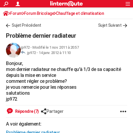
ACTUALITÉS
Forum
Forum Bricolage
Connexion
Chauffage et climatisation
S'inscrire
Rechercher
Société
Education
Villes
Politique
Faits Divers
Monde
+
SPORT
Sujet Précédent
Sujet Suivant
Football
Cyclisme
Forum
Coupe du monde 2026
Tennis
Rugby
CULTURE
Problème dernier radiateur
TNT
Cinéma
Musique
Programme TV
Streaming
Sorties cinéma
+
FINANCE
jp972
-
Modifié le 1 nov. 2011 à 20:57
jp972 -
14 janv. 2012 à 11:10
Impôts
Immobilier
Banque
Crédit
Retraite
Epargne
Risques naturels par ville
Assurance
AUTO
Bonjour,
Réserver un essai
Berlines
Forum auto
Essais
Citadines
SUV
+
HIGH-TECH
mon dernier radiateur ne chauffe qu'à 1/3 de sa capacité
depuis la mise en service
Meilleur smartphone
Ordinateurs
Guide high-tech
Mobiles
Internet
Jeux vidéo
+
BRICOLAGE
comment régler ce problème?
je vous remercie pour les réponses
Aménagement intérieur
Cuisine
Jardinage
+
Forum
Extérieur
Salle de bains
Rangement
WEEK-END
salutations
jp972
Escapades
Expositions
Week-end nature
Guides de France
Patrimoine
Musées
+
LIFESTYLE
Répondre (7)
Partager
Bien-être
Mode
+
Art de vivre
Loisirs
Modes de vie
SANTE
A voir également:
Guide de la santé
Médicaments
+
Alimentation
Maladies
Sommeil
VOYAGE
Problème dernier radiateur