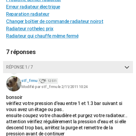
City break
Voyage de noces
Climat
Destinations
Voyage nature
Forum
+
Erreur radiateur électrique
PHOTO
Reparation radiateur
GUIDES D'ACHAT
Changer boîtier de commande radiateur noirot
Radiateur rothelec prix
BONS PLANS
Radiateur qui chauffe même fermé
CARTE DE VOEUX
7 réponses
Carte Bonne année
Carte Pâques
Carte de Noël
Carte Saint-Valentin
Carte d'anniversaire
DICTIONNAIRE
RÉPONSE 1 / 7
Biographies
Expressions
Dictionnaire
Citations
Proverbes
PROGRAMME TV
stf_frmu
COPAINS D'AVANT
12 511
Modifié par stf_frmu le 2/11/2011 10:24
Se connecter
Collèges
Universités
Service militaire
S'inscrire
Lycées
Primaires
Entreprises
Avis de recherche
AVIS DE DÉCÈS
bonsoir
vérifiez votre pression d'eau entre 1 et 1.3 bar suivant si
FORUM
vous avez un étage ou pas..
ensuite coupez votre chaudière et purgez votre radiateur...
Lifestyle
Sport
Television
Cinema
Bricolage
Culture
Auto
Voyage
attention vérifiez régulièrement la pression d'eau et si elle
descend trop bas, arrêtez la purge et remettre de la
pression avant de continuer