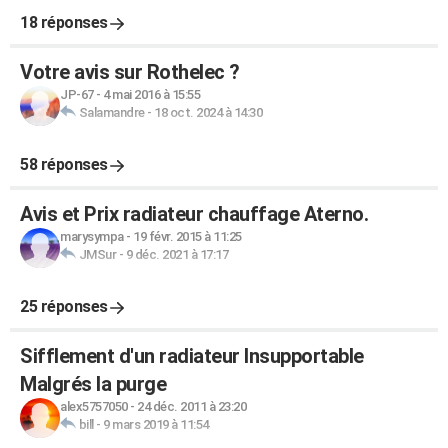
18 réponses
Votre avis sur Rothelec ?
JP-67
-
4 mai 2016 à 15:55
Salamandre
-
18 oct. 2024 à 14:30
58 réponses
Avis et Prix radiateur chauffage Aterno.
marysympa
-
19 févr. 2015 à 11:25
JMSur
-
9 déc. 2021 à 17:17
25 réponses
Sifflement d'un radiateur Insupportable
Malgrés la purge
alex5757050
-
24 déc. 2011 à 23:20
bill
-
9 mars 2019 à 11:54