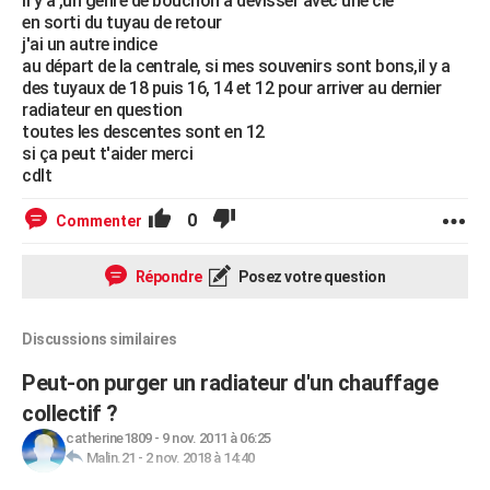
il y a ,un genre de bouchon à dévisser avec une clé
en sorti du tuyau de retour
j'ai un autre indice
au départ de la centrale, si mes souvenirs sont bons,il y a
des tuyaux de 18 puis 16, 14 et 12 pour arriver au dernier
radiateur en question
toutes les descentes sont en 12
si ça peut t'aider merci
cdlt
0
Commenter
Répondre
Posez votre question
Discussions similaires
Peut-on purger un radiateur d'un chauffage
collectif ?
catherine1809
-
9 nov. 2011 à 06:25
Malin.21
-
2 nov. 2018 à 14:40