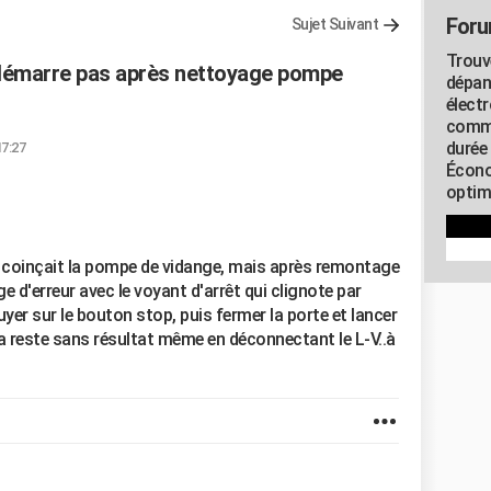
Foru
Sujet Suivant
Trouv
edémarre pas après nettoyage pompe
dépan
élect
commu
durée
17:27
Écono
optimi
ui coinçait la pompe de vidange, mais après remontage
ge d'erreur avec le voyant d'arrêt qui clignote par
puyer sur le bouton stop, puis fermer la porte et lancer
ça reste sans résultat même en déconnectant le L-V..à