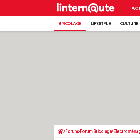
AC
BRICOLAGE
LIFESTYLE
CULTURE
Forum
Forum Bricolage
Electroména