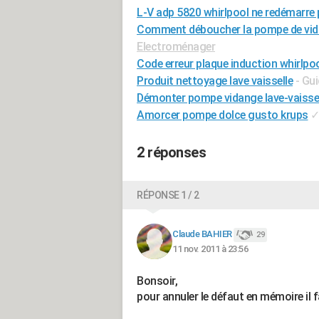
L-V adp 5820 whirlpool ne redémarre
Comment déboucher la pompe de vida
Electroménager
Code erreur plaque induction whirlpo
Produit nettoyage lave vaisselle
- Gu
Démonter pompe vidange lave-vaisse
Amorcer pompe dolce gusto krups
2 réponses
RÉPONSE 1 / 2
Claude BAHIER
29
11 nov. 2011 à 23:56
Bonsoir,
pour annuler le défaut en mémoire il 