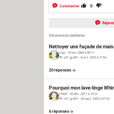
0
Commenter
Répond
Discussions similaires
Nettoyer une façade de maiso
Zag
-
19 nov. 2006 à 00:11
stf_jpd87
-
8 oct. 2023 à 17:56
20 réponses
Pourquoi mon lave-linge Whir
tt8ed
-
20 déc. 2011 à 14:13
stf_jpd87
-
24 sept. 2025 à 07:24
6 réponses