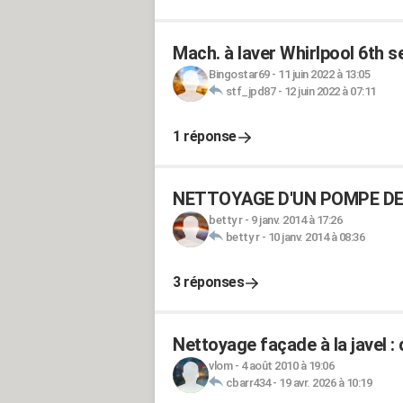
Mach. à laver Whirlpool 6th 
Bingostar69
-
11 juin 2022 à 13:05
stf_jpd87
-
12 juin 2022 à 07:11
1 réponse
NETTOYAGE D'UN POMPE DE
betty r
-
9 janv. 2014 à 17:26
betty r
-
10 janv. 2014 à 08:36
3 réponses
Nettoyage façade à la javel : 
vlom
-
4 août 2010 à 19:06
cbarr434
-
19 avr. 2026 à 10:19