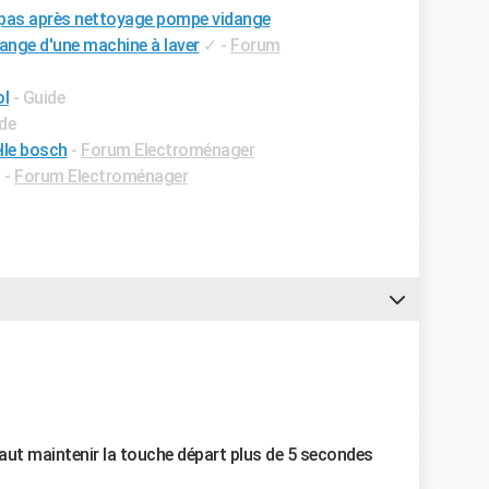
 pas après nettoyage pompe vidange
nge d'une machine à laver
✓
-
Forum
ol
- Guide
ide
lle bosch
-
Forum Electroménager
✓
-
Forum Electroménager
faut maintenir la touche départ plus de 5 secondes