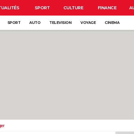
TUALITÉS
SPORT
CULTURE
FINANCE
A
SPORT
AUTO
TELEVISION
VOYAGE
CINEMA
ger