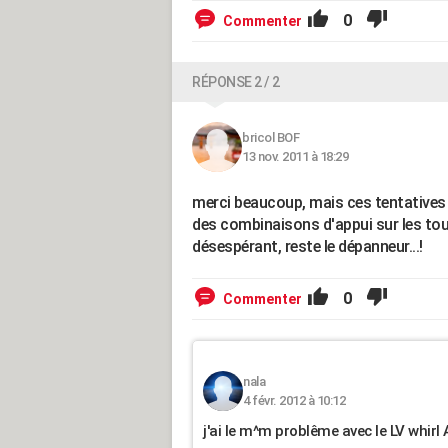
0
Commenter
RÉPONSE 2 / 2
bricol BOF
13 nov. 2011 à 18:29
merci beaucoup, mais ces tentatives 
des combinaisons d'appui sur les tou
désespérant, reste le dépanneur...!
0
Commenter
nala
4 févr. 2012 à 10:12
j'ai le m^m problême avec le LV whir