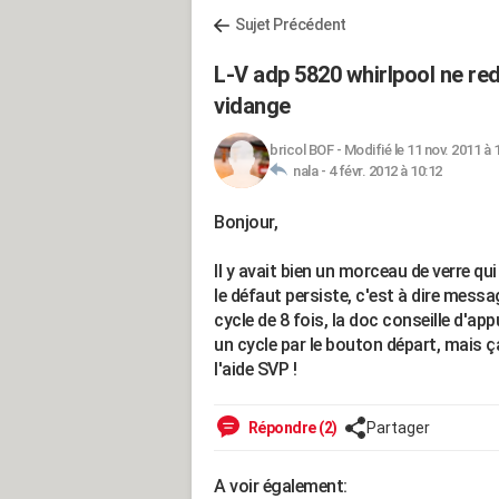
Sujet Précédent
L-V adp 5820 whirlpool ne r
vidange
bricol BOF
-
Modifié le 11 nov. 2011 à 
nala -
4 févr. 2012 à 10:12
Bonjour,
Il y avait bien un morceau de verre q
le défaut persiste, c'est à dire messa
cycle de 8 fois, la doc conseille d'ap
un cycle par le bouton départ, mais 
l'aide SVP !
Répondre (2)
Partager
A voir également: