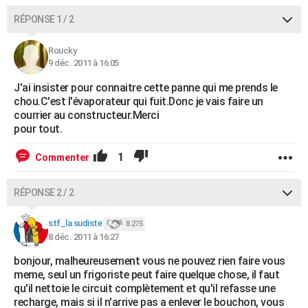
City break
Voyage de noces
Climat
Destinations
Voyage nature
Forum
+
PHOTO
RÉPONSE 1 / 2
GUIDES D'ACHAT
Roucky
9 déc. 2011 à 16:05
BONS PLANS
J'ai insister pour connaitre cette panne qui me prends le
CARTE DE VOEUX
chou.C'est l'évaporateur qui fuit.Donc je vais faire un
courrier au constructeur.Merci
Carte Bonne année
Carte Pâques
Carte de Noël
Carte Saint-Valentin
Carte d'anniversaire
DICTIONNAIRE
pour tout.
Biographies
Expressions
Dictionnaire
Citations
Proverbes
PROGRAMME TV
1
Commenter
COPAINS D'AVANT
RÉPONSE 2 / 2
Se connecter
Collèges
Universités
Service militaire
S'inscrire
Lycées
Primaires
Entreprises
Avis de recherche
AVIS DE DÉCÈS
stf_la sudiste
8 275
8 déc. 2011 à 16:27
FORUM
bonjour, malheureusement vous ne pouvez rien faire vous
Lifestyle
Sport
Television
Cinema
Bricolage
Culture
Auto
Voyage
meme, seul un frigoriste peut faire quelque chose, il faut
qu'il nettoie le circuit complètement et qu'il refasse une
recharge, mais si il n'arrive pas a enlever le bouchon, vous