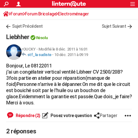
ACTUALITÉS
Forum
Forum Bricolage
Connexion
Electroménager
S'inscrire
Rechercher
Société
Education
Villes
Politique
Faits Divers
Monde
+
SPORT
Sujet Précédent
Sujet Suivant
Football
Cyclisme
Forum
Coupe du monde 2026
Tennis
Rugby
CULTURE
Liebhher
Résolu
TNT
Cinéma
Musique
Programme TV
Streaming
Sorties cinéma
+
FINANCE
rOUCKY
-
Modifié le 8 déc. 2011 à 16:01
stf_la sudiste
-
10 déc. 2011 à 09:19
Impôts
Immobilier
Banque
Crédit
Retraite
Epargne
Risques naturels par ville
Assurance
AUTO
Bonjour, Le 08122011
Réserver un essai
Berlines
Forum auto
Essais
Citadines
SUV
+
HIGH-TECH
j'ai un congélateir vertical ventilé Libheer CV 2500/20B?
3fois partie en atelier pour réparation(manque de
Meilleur smartphone
Ordinateurs
Guide high-tech
Mobiles
Internet
Jeux vidéo
+
BRICOLAGE
foid)Personne n'arrive à le dépanner.On me dit que le circuit
est bouiché soit par le l'huile ou un bouchon de
Aménagement intérieur
Cuisine
Jardinage
+
Forum
Extérieur
Salle de bains
Rangement
WEEK-END
glace.Evidemment la garantie est passée.Que dois_je faire?
Merci à vous.
Escapades
Expositions
Week-end nature
Guides de France
Patrimoine
Musées
+
LIFESTYLE
Répondre (2)
Posez votre question
Partager
Bien-être
Mode
+
Art de vivre
Loisirs
Modes de vie
SANTE
2 réponses
Guide de la santé
Médicaments
+
Alimentation
Maladies
Sommeil
VOYAGE