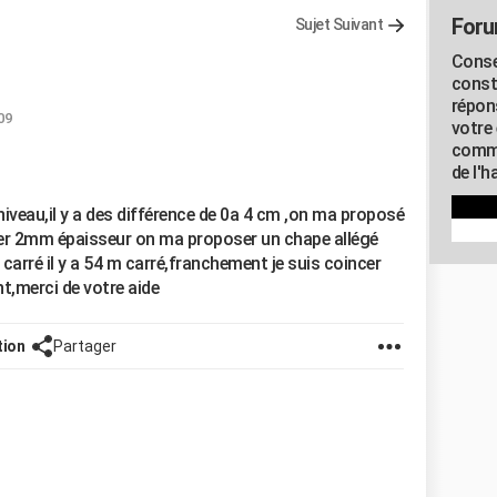
Foru
Sujet Suivant
Conse
const
répon
09
votre 
commu
de l'h
e niveau,il y a des différence de 0a 4 cm ,on ma proposé
er 2mm épaisseur on ma proposer un chape allégé
 carré il y a 54 m carré,franchement je suis coincer
nt,merci de votre aide
tion
Partager