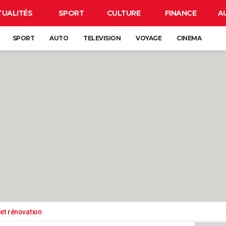
TUALITÉS
SPORT
CULTURE
FINANCE
A
SPORT
AUTO
TELEVISION
VOYAGE
CINEMA
et rénovation