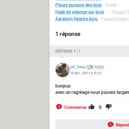
Piqure punaise des bois
- Guide
Huile de vidange sur bois
✓
-
Forum Tr
Aeration fenetre bois
-
Forum Divers 
1 réponse
RÉPONSE 1 / 1
stf_frmu
12 510
10 déc. 2011 à 15:12
bonjour
avec un ragréage vous pouvez large
0
Commenter
Répond