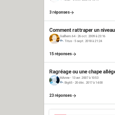
3 réponses
Comment rattraper un niveau 
Guilhem.64
-
26 oct. 2009 à 23:16
Titus
-
5 sept. 2018 à 21:24
15 réponses
Ragréage ou une chape allégé
MAnne
-
13 avr. 2007 à 10:53
Big65
-
20 déc. 2017 à 14:00
23 réponses