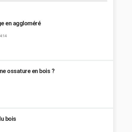
age en aggloméré
14:14
ne ossature en bois ?
du bois