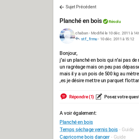
Sujet Précédent
Planché en bois
Résolu
chaban
-
Modifié le 10 déc. 2011 à 14:
stf_frmu
-
10 déc. 2011 à 15:12
Bonjour,
j'ai un planché en bois qui n'ai pas d
un ragréage mais on peu pas dépass
mais il y a un pois de 500 kg au mètre
,es je désire mettre un parquet flotta
Répondre (1)
Posez votre ques
A voir également:
Planché en bois
Temps séchage vernis bois
- Guide
Capricorne bois danger
- Guide