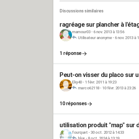
Discussions similaires
ragréage sur plancher à l'ét
mamour03
-
6 nov. 2013 à 13:56
Utilisateur anonyme
-
6 nov. 2013 à 
1 réponse
Peut-on visser du placo sur u
Eky40
-
1 févr. 2011 à 19:23
marco62118
-
10 févr. 2013 à 23:26
10 réponses
utilisation produit "map" sur 
fourquet
-
30 oct. 2012 à 14:33
blux
-
8 oct. 2024 à 13:19