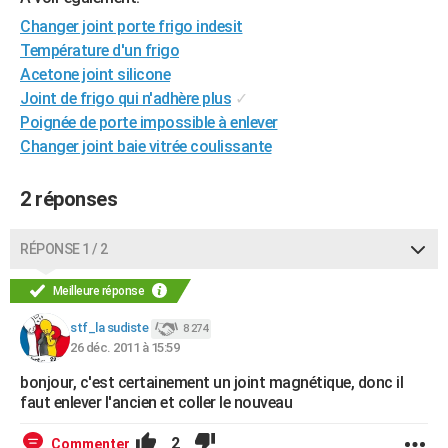
City break
Voyage de noces
Climat
Destinations
Voyage nature
Forum
+
PHOTO
Changer joint porte frigo indesit
Température d'un frigo
GUIDES D'ACHAT
Acetone joint silicone
Joint de frigo qui n'adhère plus
✓
BONS PLANS
Poignée de porte impossible à enlever
CARTE DE VOEUX
Changer joint baie vitrée coulissante
Carte Bonne année
Carte Pâques
Carte de Noël
Carte Saint-Valentin
Carte d'anniversaire
DICTIONNAIRE
2 réponses
Biographies
Expressions
Dictionnaire
Citations
Proverbes
PROGRAMME TV
RÉPONSE 1 / 2
COPAINS D'AVANT
Meilleure réponse
Se connecter
Collèges
Universités
Service militaire
S'inscrire
Lycées
Primaires
Entreprises
Avis de recherche
AVIS DE DÉCÈS
stf_la sudiste
8 274
FORUM
26 déc. 2011 à 15:59
bonjour, c'est certainement un joint magnétique, donc il
Lifestyle
Sport
Television
Cinema
Bricolage
Culture
Auto
Voyage
faut enlever l'ancien et coller le nouveau
2
Commenter