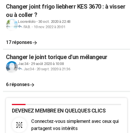
Changer joint frigo liebherr KES 3670 : à visser
ou à coller ?
Loorenlolo
-
30 oct. 2020 à 22:48
FAB.
-
10 nov. 2022 à 20:01
17 réponses
Changer le joint torique d'un mélangeur
Jac34
-
29 août 2020 à 10:08
Jac34
-
20 sept. 2020 à 21:36
6 réponses
DEVENEZ MEMBRE EN QUELQUES CLICS
Connectez-vous simplement avec ceux qui
partagent vos intérêts