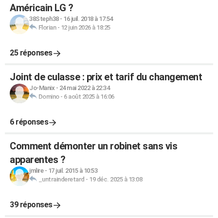
Américain LG ?
38Steph38
-
16 juil. 2018 à 17:54
Florian
-
12 juin 2026 à 18:25
25 réponses
Joint de culasse : prix et tarif du changement
Jo-Manix
-
24 mai 2022 à 22:34
Domino
-
6 août 2025 à 16:06
6 réponses
Comment démonter un robinet sans vis
apparentes ?
jmlire
-
17 juil. 2015 à 10:53
_untrainderetard
-
19 déc. 2025 à 13:08
39 réponses