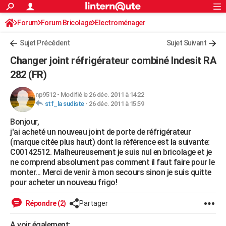
ACTUALITÉS
Forum
Forum Bricolage
Connexion
Electroménager
S'inscrire
Rechercher
Société
Education
Villes
Politique
Faits Divers
Monde
+
SPORT
Sujet Précédent
Sujet Suivant
Football
Cyclisme
Forum
Coupe du monde 2026
Tennis
Rugby
CULTURE
Changer joint réfrigérateur combiné Indesit RA
TNT
Cinéma
Musique
Programme TV
Streaming
Sorties cinéma
+
282 (FR)
FINANCE
Impôts
Immobilier
Banque
Crédit
Retraite
Epargne
Risques naturels par ville
Assurance
AUTO
np9512
-
Modifié le 26 déc. 2011 à 14:22
stf_la sudiste
-
26 déc. 2011 à 15:59
Réserver un essai
Berlines
Forum auto
Essais
Citadines
SUV
+
HIGH-TECH
Bonjour,
j'ai acheté un nouveau joint de porte de réfrigérateur
Meilleur smartphone
Ordinateurs
Guide high-tech
Mobiles
Internet
Jeux vidéo
+
BRICOLAGE
(marque citée plus haut) dont la référence est la suivante:
C00142512. Malheureusement je suis nul en bricolage et je
Aménagement intérieur
Cuisine
Jardinage
+
Forum
Extérieur
Salle de bains
Rangement
WEEK-END
ne comprend absolument pas comment il faut faire pour le
monter... Merci de venir à mon secours sinon je suis quitte
Escapades
Expositions
Week-end nature
Guides de France
Patrimoine
Musées
+
LIFESTYLE
pour acheter un nouveau frigo!
Bien-être
Mode
+
Art de vivre
Loisirs
Modes de vie
SANTE
Répondre (2)
Partager
Guide de la santé
Médicaments
+
Alimentation
Maladies
Sommeil
VOYAGE
A voir également: