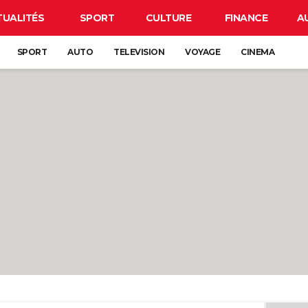
TUALITÉS
SPORT
CULTURE
FINANCE
A
SPORT
AUTO
TELEVISION
VOYAGE
CINEMA