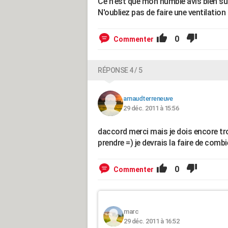
Ce n'est que mon humble avis bien sûr
N'oubliez pas de faire une ventilation h
0
Commenter
RÉPONSE 4 / 5
arnaudterreneuve
29 déc. 2011 à 15:56
daccord merci mais je dois encore tr
prendre =) je devrais la faire de comb
0
Commenter
marc
29 déc. 2011 à 16:52