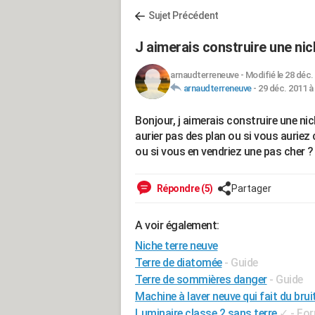
Sujet Précédent
J aimerais construire une ni
arnaudterreneuve
-
Modifié le 28 déc.
arnaudterreneuve
-
29 déc. 2011 à
Bonjour, j aimerais construire une ni
aurier pas des plan ou si vous auriez
ou si vous en vendriez une pas cher ?
Répondre (5)
Partager
A voir également:
Niche terre neuve
Terre de diatomée
- Guide
Terre de sommières danger
- Guide
Machine à laver neuve qui fait du brui
Luminaire classe 2 sans terre
✓
-
For