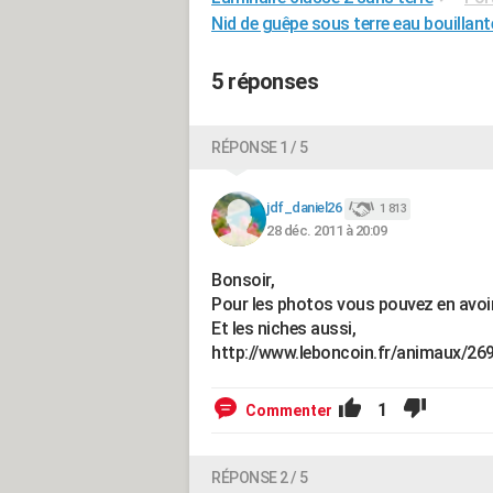
Nid de guêpe sous terre eau bouillant
5 réponses
RÉPONSE 1 / 5
jdf_daniel26
1 813
28 déc. 2011 à 20:09
Bonsoir,
Pour les photos vous pouvez en avoir 
Et les niches aussi,
http://www.leboncoin.fr/animaux/2
1
Commenter
RÉPONSE 2 / 5