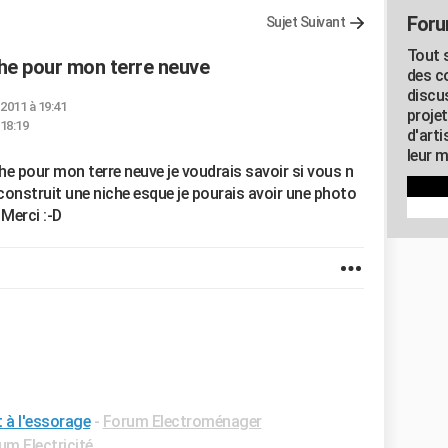
Foru
Sujet Suivant
Tout s
che pour mon terre neuve
des c
discu
 2011 à 19:41
proje
 18:19
d'art
leur m
che pour mon terre neuve je voudrais savoir si vous n
 construit une niche esque je pourais avoir une photo
 Merci :-D
t à l'essorage
-
Forum Electroménager
um Electricité