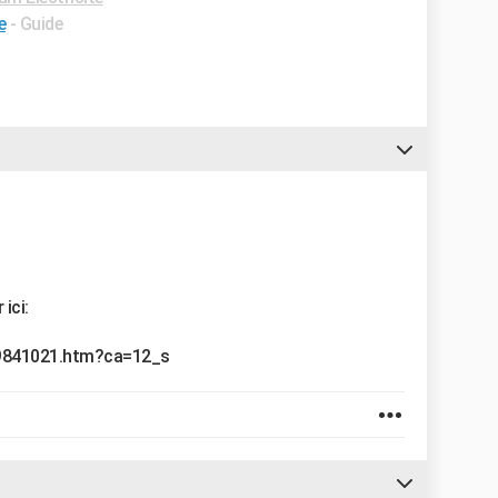
e
- Guide
ici:
69841021.htm?ca=12_s