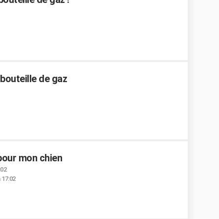
outeille de gaz
 pour mon chien
:02
 17:02