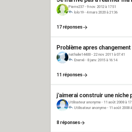
Pierre237
-
9 nov. 2012 à 17:51
lolo19
-
4 mars 2020 à 21:36
17 réponses
Problème apres changement b
nathalie14400
-
22 nov. 2011 à 07:41
Enervé
-
8 janv. 2015 à 16:14
11 réponses
j'aimerai construir une niche
Utilisateur anonyme
-
11 août 2008 à 17
Utilisateur anonyme
-
11 août 2008 à
8 réponses