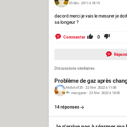
29 déc. 2011 à 18:19
dacord merci je vais le mesurer je do
sa longeur ?
0
Commenter
Répond
Discussions similaires
Problème de gaz après chang
Molotof25
-
22 févr. 2022 à 11:08
macgyver
-
23 févr. 2022 à 18:05
14 réponses
Je n'arrive pas à réarmer ma b