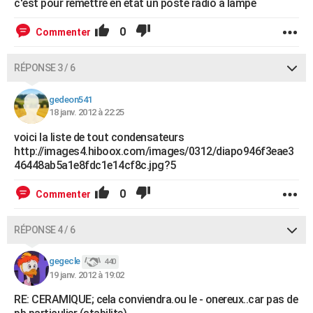
c'est pour remettre en etat un poste radio a lampe
0
Commenter
RÉPONSE 3 / 6
gedeon541
18 janv. 2012 à 22:25
voici la liste de tout condensateurs
http://images4.hiboox.com/images/0312/diapo946f3eae3
46448ab5a1e8fdc1e14cf8c.jpg?5
0
Commenter
RÉPONSE 4 / 6
gegecle
440
19 janv. 2012 à 19:02
RE: CERAMIQUE; cela conviendra.ou le - onereux..car pas de