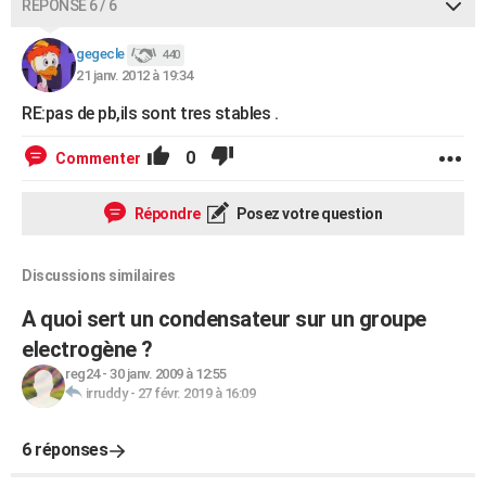
RÉPONSE 6 / 6
gegecle
440
21 janv. 2012 à 19:34
RE:pas de pb,ils sont tres stables .
0
Commenter
Répondre
Posez votre question
Discussions similaires
A quoi sert un condensateur sur un groupe
electrogène ?
reg24
-
30 janv. 2009 à 12:55
irruddy
-
27 févr. 2019 à 16:09
6 réponses