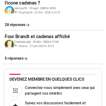
l'icone cadenas ?
natzou78
-
13 sept. 2009 à 18:56
Dagdag94
-
26 févr. 2026 à 22:10
28 réponses
Four Brandt et cadenas affiché
CatesisLady
-
20 déc. 2020 à 17:02
Ninana
-
27 juin 2024 à 18:13
5 réponses
DEVENEZ MEMBRE EN QUELQUES CLICS
Connectez-vous simplement avec ceux qui
partagent vos intérêts
Suivez vos discussions facilement et