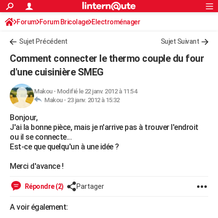
ACTUALITÉS
Forum
Forum Bricolage
Connexion
Electroménager
S'inscrire
Rechercher
Société
Education
Villes
Politique
Faits Divers
Monde
+
SPORT
Sujet Précédent
Sujet Suivant
Football
Cyclisme
Forum
Coupe du monde 2026
Tennis
Rugby
CULTURE
Comment connecter le thermo couple du four
TNT
Cinéma
Musique
Programme TV
Streaming
Sorties cinéma
+
d'une cuisinière SMEG
FINANCE
Impôts
Immobilier
Banque
Crédit
Retraite
Epargne
Risques naturels par ville
Assurance
AUTO
Makou
-
Modifié le 22 janv. 2012 à 11:54
Makou -
23 janv. 2012 à 15:32
Réserver un essai
Berlines
Forum auto
Essais
Citadines
SUV
+
HIGH-TECH
Bonjour,
J'ai la bonne pièce, mais je n'arrive pas à trouver l'endroit
Meilleur smartphone
Ordinateurs
Guide high-tech
Mobiles
Internet
Jeux vidéo
+
BRICOLAGE
ou il se connecte...
Est-ce que quelqu'un à une idée ?
Aménagement intérieur
Cuisine
Jardinage
+
Forum
Extérieur
Salle de bains
Rangement
WEEK-END
Merci d'avance !
Escapades
Expositions
Week-end nature
Guides de France
Patrimoine
Musées
+
LIFESTYLE
Répondre (2)
Partager
Bien-être
Mode
+
Art de vivre
Loisirs
Modes de vie
SANTE
A voir également:
Guide de la santé
Médicaments
+
Alimentation
Maladies
Sommeil
VOYAGE