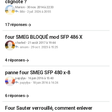
clignote ?
Marion
-
30 nov. 2014 à 22:33
Bibi
-
2 juil. 2026 à 20:55
17 réponses
four SMEG BLOQUÉ mod SFP 486 X
charled
-
21 août 2017 à 19:44
smom
-
29 oct. 2023 à 15:25
4 réponses
panne four SMEG SFP 480 x-8
papylya
-
16 juin 2016 à 15:40
papylya
-
18 juin 2016 à 16:24
6 réponses
Four Sauter verrouillé, comment enlever