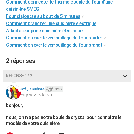
Comment connecter le thermo couple du four d'une
City break
Voyage de noces
Climat
Destinations
Voyage nature
Forum
+
PHOTO
cuisinière SMEG
Four disjoncte au bout de 5 minutes
✓
GUIDES D'ACHAT
Comment brancher une cuisinière électrique
Adaptateur prise cuisinière électrique
BONS PLANS
Comment enlever le verrouillage du four sauter
✓
CARTE DE VOEUX
Comment enlever le verrouillage du four brandt
✓
Carte Bonne année
Carte Pâques
Carte de Noël
Carte Saint-Valentin
Carte d'anniversaire
DICTIONNAIRE
2 réponses
Biographies
Expressions
Dictionnaire
Citations
Proverbes
PROGRAMME TV
RÉPONSE 1 / 2
COPAINS D'AVANT
stf_la sudiste
8 272
Se connecter
Collèges
Universités
Service militaire
S'inscrire
Lycées
Primaires
Entreprises
Avis de recherche
AVIS DE DÉCÈS
23 janv. 2012 à 15:08
FORUM
bonjour,
Lifestyle
Sport
Television
Cinema
Bricolage
Culture
Auto
Voyage
nous, on n'a pas notre boule de crystal pour connaitre le
modèle de votre cuisinière