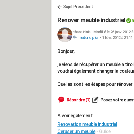
Sujet Précédent
Renover meuble industriel
R
chanelninie
-
Modifié le 26 janv. 2012 à
frederic plun
-
1 févr. 2012 à 21:11
Bonjour,
je viens de récupérer un meuble a tiroir i
voudrai également changer la couleur
Quelles sont les étapes pour rénover
Répondre (7)
Posez votre ques
A voir également:
Renovation meuble industriel
Ceruser un meuble
- Guide