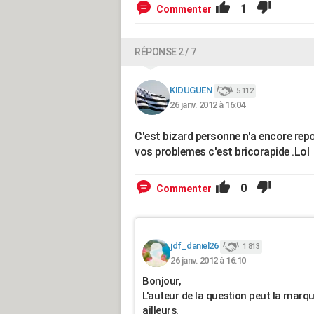
1
Commenter
RÉPONSE 2 / 7
KIDUGUEN
5 112
26 janv. 2012 à 16:04
C'est bizard personne n'a encore repo
vos problemes c'est bricorapide .Lol
0
Commenter
jdf_daniel26
1 813
26 janv. 2012 à 16:10
Bonjour,
L'auteur de la question peut la marqu
ailleurs.