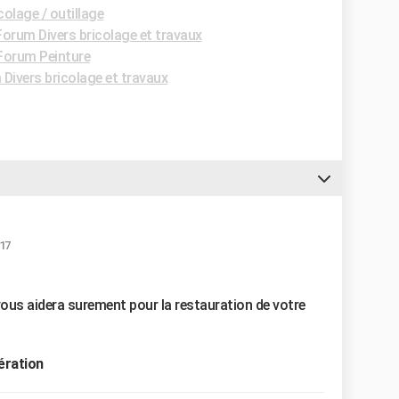
olage / outillage
Forum Divers bricolage et travaux
Forum Peinture
Divers bricolage et travaux
:17
la vous aidera surement pour la restauration de votre
ération