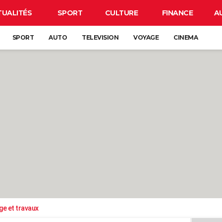
TUALITÉS
SPORT
CULTURE
FINANCE
A
SPORT
AUTO
TELEVISION
VOYAGE
CINEMA
ge et travaux