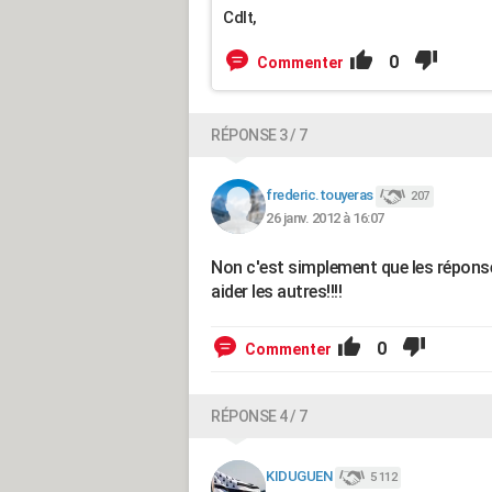
Cdlt,
0
Commenter
RÉPONSE 3 / 7
frederic.touyeras
207
26 janv. 2012 à 16:07
Non c'est simplement que les réponse
aider les autres!!!!
0
Commenter
RÉPONSE 4 / 7
KIDUGUEN
5 112