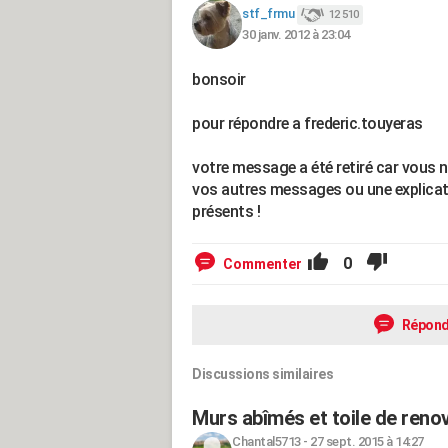
stf_frmu
12 510
30 janv. 2012 à 23:04
bonsoir
pour répondre a frederic.touyeras
votre message a été retiré car vous n'
vos autres messages ou une explicati
présents !
0
Commenter
Répond
Discussions similaires
Murs abîmés et toile de reno
Chantal5713
-
27 sept. 2015 à 14:27