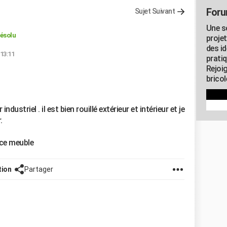
Foru
Sujet Suivant
Une s
ésolu
proje
des id
 13:11
pratiq
Rejoi
brico
ndustriel . il est bien rouillé extérieur et intérieur et je
.
 ce meuble
tion
Partager