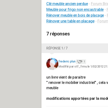
Clé meuble ancien perdue
-
Forum Bric
Meuble pour frigo non encastrable
-
Rénover meuble en bois de placage
-
Rénover une table en placage
-
Forum 
7 réponses
RÉPONSE 1 / 7
frederic plun
1
Modifié par stf_frmu le 1/02/2012 21
un livre vient de paraitre
" renover le mobilier industriel" , ce
meuble
modifications apportées par la mod