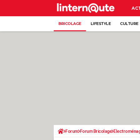
AC
BRICOLAGE
LIFESTYLE
CULTURE
Forum
Forum Bricolage
Electroména