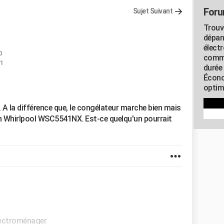
Foru
Sujet Suivant
Trouv
dépan
élect
0
commu
1
durée
Écono
optimi
. A la différence que, le congélateur marche bien mais
un Whirlpool WSC5541NX. Est-ce quelqu'un pourrait
ectroménager