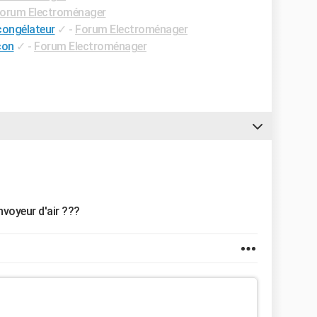
orum Electroménager
congélateur
✓
-
Forum Electroménager
con
✓
-
Forum Electroménager
onvoyeur d'air ???