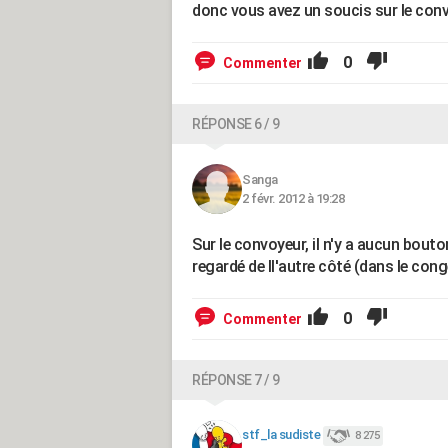
donc vous avez un soucis sur le convoy
0
Commenter
RÉPONSE 6 / 9
Sanga
2 févr. 2012 à 19:28
Sur le convoyeur, il n'y a aucun bouton
regardé de ll'autre côté (dans le conge
0
Commenter
RÉPONSE 7 / 9
stf_la sudiste
8 275