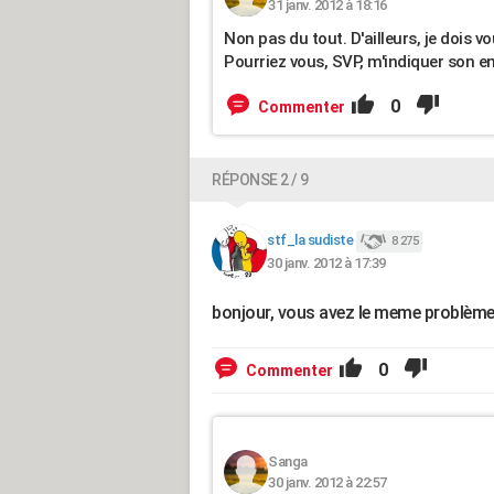
31 janv. 2012 à 18:16
Non pas du tout. D'ailleurs, je dois v
Pourriez vous, SVP, m'indiquer son 
0
Commenter
RÉPONSE 2 / 9
stf_la sudiste
8 275
30 janv. 2012 à 17:39
bonjour, vous avez le meme problème q
0
Commenter
Sanga
30 janv. 2012 à 22:57