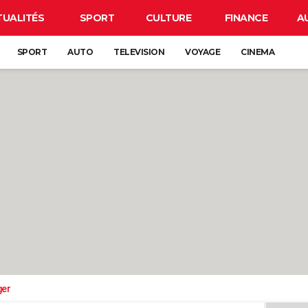
TUALITÉS
SPORT
CULTURE
FINANCE
A
SPORT
AUTO
TELEVISION
VOYAGE
CINEMA
ger