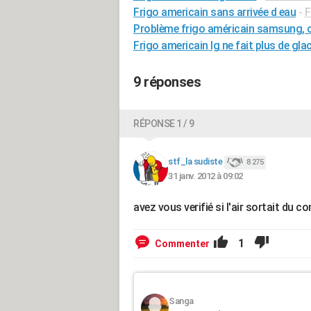
Frigo americain sans arrivée d eau
-
F
Problème frigo américain samsung, 
Frigo americain lg ne fait plus de gla
9 réponses
RÉPONSE 1 / 9
stf_la sudiste
8 275
31 janv. 2012 à 09:02
avez vous verifié si l'air sortait du c
1
Commenter
Sanga