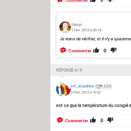
0
Commenter
Sanga
1 févr. 2012 à 20:14
Je viens de vérifier, et il n'y a quasim
0
Commenter
RÉPONSE 4 / 9
stf_la sudiste
8 275
2 févr. 2012 à 10:32
est ce que la température du congel e
0
Commenter