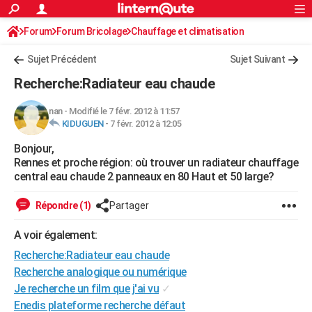
ACTUALITÉS
Forum
Forum Bricolage
Connexion
Chauffage et climatisation
S'inscrire
Rechercher
Société
Education
Villes
Politique
Faits Divers
Monde
+
SPORT
Sujet Précédent
Sujet Suivant
Football
Cyclisme
Forum
Coupe du monde 2026
Tennis
Rugby
CULTURE
Recherche:Radiateur eau chaude
TNT
Cinéma
Musique
Programme TV
Streaming
Sorties cinéma
+
FINANCE
nan
-
Modifié le 7 févr. 2012 à 11:57
KIDUGUEN
-
7 févr. 2012 à 12:05
Impôts
Immobilier
Banque
Crédit
Retraite
Epargne
Risques naturels par ville
Assurance
AUTO
Bonjour,
Réserver un essai
Berlines
Forum auto
Essais
Citadines
SUV
+
HIGH-TECH
Rennes et proche région: où trouver un radiateur chauffage
central eau chaude 2 panneaux en 80 Haut et 50 large?
Meilleur smartphone
Ordinateurs
Guide high-tech
Mobiles
Internet
Jeux vidéo
+
BRICOLAGE
Répondre (1)
Partager
Aménagement intérieur
Cuisine
Jardinage
+
Forum
Extérieur
Salle de bains
Rangement
WEEK-END
A voir également:
Escapades
Expositions
Week-end nature
Guides de France
Patrimoine
Musées
+
LIFESTYLE
Recherche:Radiateur eau chaude
Bien-être
Mode
+
Art de vivre
Loisirs
Modes de vie
Recherche analogique ou numérique
SANTE
Je recherche un film que j'ai vu
✓
Guide de la santé
Médicaments
+
Alimentation
Maladies
Sommeil
VOYAGE
Enedis plateforme recherche défaut