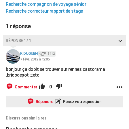
Recherche compagnon de voyage sénior
City break
Voyage de noces
Climat
Destinations
Voyage nature
Forum
+
PHOTO
Recherche correcteur rapport de stage
GUIDES D'ACHAT
1 réponse
BONS PLANS
RÉPONSE 1 / 1
CARTE DE VOEUX
Carte Bonne année
Carte Pâques
Carte de Noël
Carte Saint-Valentin
Carte d'anniversaire
DICTIONNAIRE
KIDUGUEN
5 112
7 févr. 2012 à 12:05
Biographies
Expressions
Dictionnaire
Citations
Proverbes
PROGRAMME TV
bonjour ça dopit se trouver sur rennes castorama
,bricodepot ;;;etc
COPAINS D'AVANT
0
Commenter
Se connecter
Collèges
Universités
Service militaire
S'inscrire
Lycées
Primaires
Entreprises
Avis de recherche
AVIS DE DÉCÈS
FORUM
Répondre
Posez votre question
Lifestyle
Sport
Television
Cinema
Bricolage
Culture
Auto
Voyage
Discussions similaires