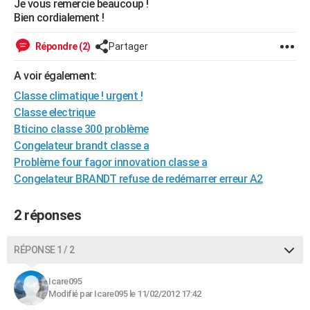
Je vous remercie beaucoup !
City break
Voyage de noces
Climat
Destinations
Voyage nature
Forum
+
Bien cordialement !
PHOTO
GUIDES D'ACHAT
Répondre (2)
Partager
BONS PLANS
A voir également:
Classe climatique ! urgent !
CARTE DE VOEUX
Classe electrique
Carte Bonne année
Carte Pâques
Carte de Noël
Carte Saint-Valentin
Carte d'anniversaire
Bticino classe 300 problème
DICTIONNAIRE
Congelateur brandt classe a
Biographies
Expressions
Dictionnaire
Citations
Proverbes
PROGRAMME TV
Problème four fagor innovation classe a
Congelateur BRANDT refuse de redémarrer erreur A2
COPAINS D'AVANT
Se connecter
Collèges
Universités
Service militaire
S'inscrire
Lycées
Primaires
Entreprises
Avis de recherche
2 réponses
AVIS DE DÉCÈS
FORUM
RÉPONSE 1 / 2
Lifestyle
Sport
Television
Cinema
Bricolage
Culture
Auto
Voyage
Icare095
Modifié par Icare095 le 11/02/2012 17:42