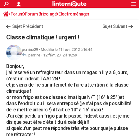
ACTUALITÉS
Forum
Forum Bricolage
Connexion
Electroménager
S'inscrire
Rechercher
Société
Education
Villes
Politique
Faits Divers
Monde
+
SPORT
Sujet Précédent
Sujet Suivant
Football
Cyclisme
Forum
Coupe du monde 2026
Tennis
Rugby
CULTURE
Classe climatique ! urgent !
TNT
Cinéma
Musique
Programme TV
Streaming
Sorties cinéma
+
FINANCE
perrine29
-
Modifié le 11 févr. 2012 à 16:44
perrine -
12 févr. 2012 à 18:59
Impôts
Immobilier
Banque
Crédit
Retraite
Epargne
Risques naturels par ville
Assurance
AUTO
Bonjour,
Réserver un essai
Berlines
Forum auto
Essais
Citadines
SUV
+
HIGH-TECH
j'ai reservé un refregirateur dans un magasin il y a 6 jours,
c'est un indesit TAA12N !
Meilleur smartphone
Ordinateurs
Guide high-tech
Mobiles
Internet
Jeux vidéo
+
BRICOLAGE
et je viens de lire sur internet de faire attention à la classe
climatique !
Aménagement intérieur
Cuisine
Jardinage
+
Forum
Extérieur
Salle de bains
Rangement
WEEK-END
or mon frigo est de classe climatique N/T (16° à 25° )et
dans l'endroit ou il sera entreposé (je n'ai pas de possibilité
Escapades
Expositions
Week-end nature
Guides de France
Patrimoine
Musées
+
LIFESTYLE
de le mettre ailleurs !) il fait de 10° à 15° maxi !
J'ai déjà perdu un frigo par le passé, Indesit aussi, et je me
Bien-être
Mode
+
Art de vivre
Loisirs
Modes de vie
SANTE
dis que peut être c'était du à cela déjà !!
si quelqu'un peut me répondre très vite pour que je puisse
Guide de la santé
Médicaments
+
Alimentation
Maladies
Sommeil
VOYAGE
me rétracter !