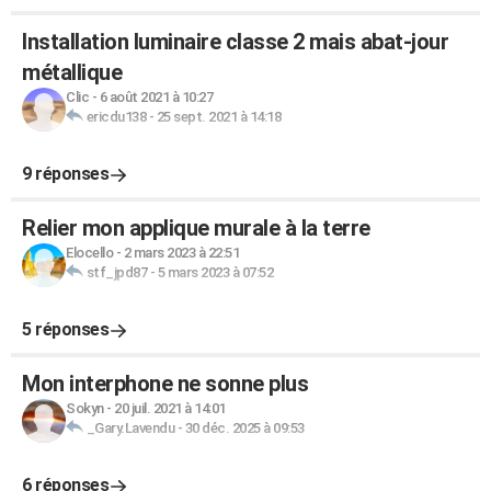
Installation luminaire classe 2 mais abat-jour
métallique
Clic
-
6 août 2021 à 10:27
ericdu138
-
25 sept. 2021 à 14:18
9 réponses
Relier mon applique murale à la terre
Elocello
-
2 mars 2023 à 22:51
stf_jpd87
-
5 mars 2023 à 07:52
5 réponses
Mon interphone ne sonne plus
Sokyn
-
20 juil. 2021 à 14:01
_Gary.Lavendu
-
30 déc. 2025 à 09:53
6 réponses