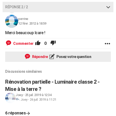
RÉPONSE 2 / 2
perrine
12 févr. 2012 à 18:59
Merci beaucoup Icare !
0
Commenter
Répondre
Posez votre question
Discussions similaires
Rénovation partielle - Luminaire classe 2 -
Mise à la terre ?
Joey
-
25 juil. 2019 à 12:34
Joey
-
26 juil. 2019 à 11:21
6 réponses