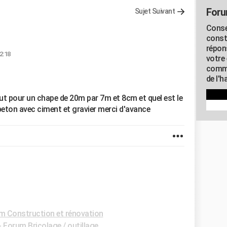
Foru
Sujet Suivant
Conse
const
répon
2:18
votre 
commu
de l'h
aut pour un chape de 20m par 7m et 8cm et quel est le
beton avec ciment et gravier merci d'avance
m Construction et rénovation
-
Forum Bricolage / outillage