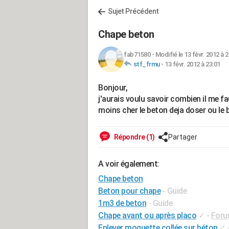
Sujet Précédent
Chape beton
fab71580
-
Modifié le 13 févr. 2012 à 2
stf_frmu
-
13 févr. 2012 à 23:01
Bonjour,
j'aurais voulu savoir combien il me f
moins cher le beton deja doser ou le 
Répondre (1)
Partager
A voir également:
Chape beton
Beton pour chape
- Guide
1m3 de beton
- Guide
Chape avant ou après placo
✓
-
Foru
Enlever moquette collée sur béton
✓