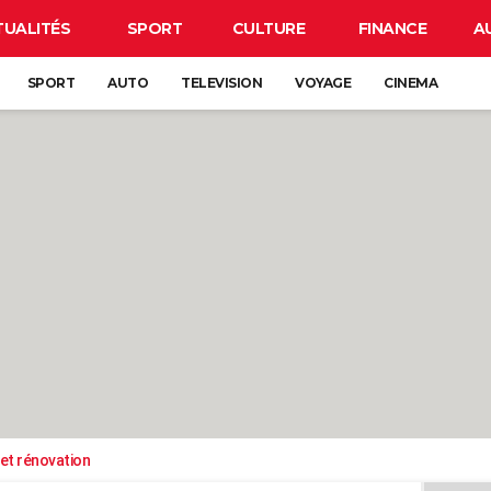
TUALITÉS
SPORT
CULTURE
FINANCE
A
SPORT
AUTO
TELEVISION
VOYAGE
CINEMA
et rénovation