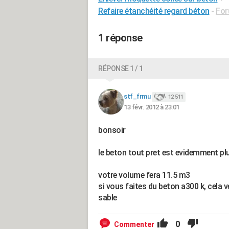
Refaire étanchéité regard béton
-
For
1 réponse
RÉPONSE 1 / 1
stf_frmu
12 511
13 févr. 2012 à 23:01
bonsoir
le beton tout pret est evidemment plu
votre volume fera 11.5 m3
si vous faites du beton a300 k, cela v
sable
0
Commenter