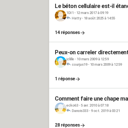
Le béton cellulaire est-il éta
1DI1
-
12 mars 2017 à 09:19
Hatty
-
18 août 2025 à 14:55
14 réponses
Peux-on carreler directement
jclille
-
10 mars 2009 à 12:59
courjus19
-
10 mars 2009 à 12:59
1 réponse
Comment faire une chape mai
ecko63
-
5 avr. 2010 à 07:18
Danois333
-
9 oct. 2019 à 03:21
28 réponses