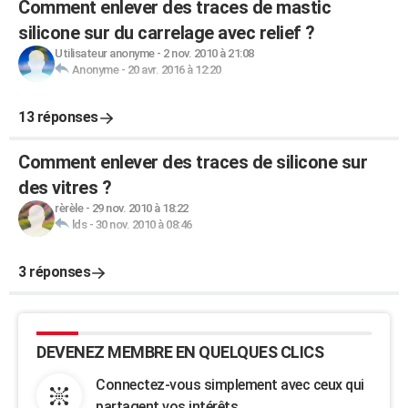
Comment enlever des traces de mastic
silicone sur du carrelage avec relief ?
Utilisateur anonyme
-
2 nov. 2010 à 21:08
Anonyme
-
20 avr. 2016 à 12:20
13 réponses
Comment enlever des traces de silicone sur
des vitres ?
rèrèle
-
29 nov. 2010 à 18:22
lds
-
30 nov. 2010 à 08:46
3 réponses
DEVENEZ MEMBRE EN QUELQUES CLICS
Connectez-vous simplement avec ceux qui
partagent vos intérêts