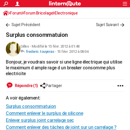
ACTUALITÉS
Forum
Forum Bricolage
Connexion
Electronique
S'inscrire
Rechercher
Société
Education
Villes
Politique
Faits Divers
Monde
+
SPORT
Sujet Précédent
Sujet Suivant
Football
Cyclisme
Forum
Coupe du monde 2026
Tennis
Rugby
CULTURE
Surplus consommatuion
TNT
Cinéma
Musique
Programme TV
Streaming
Sorties cinéma
+
FINANCE
Gilles
-
Modifié le 15 févr. 2012 à 01:48
frederic.touyeras
-
15 févr. 2012 à 08:04
Impôts
Immobilier
Banque
Crédit
Retraite
Epargne
Risques naturels par ville
Assurance
AUTO
Bonjour, je voudrais savoir si une ligne électrique qui utilise
Réserver un essai
Berlines
Forum auto
Essais
Citadines
SUV
+
HIGH-TECH
le maximum d ample rage d un breaker consomme plus
electricite
Meilleur smartphone
Ordinateurs
Guide high-tech
Mobiles
Internet
Jeux vidéo
+
BRICOLAGE
Répondre (1)
Partager
Aménagement intérieur
Cuisine
Jardinage
+
Forum
Extérieur
Salle de bains
Rangement
WEEK-END
A voir également:
Escapades
Expositions
Week-end nature
Guides de France
Patrimoine
Musées
+
LIFESTYLE
Surplus consommatuion
Bien-être
Mode
+
Art de vivre
Loisirs
Modes de vie
Comment enlever le surplus de silicone
SANTE
Enlever surplus joint carrelage sec
Guide de la santé
Médicaments
+
Alimentation
Maladies
Sommeil
VOYAGE
Comment enlever des tâches de joint sur un carrelage ?