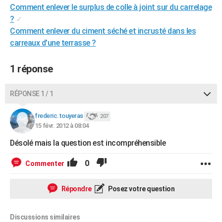
Comment enlever le surplus de colle à joint sur du carrelage
City break
Voyage de noces
Climat
Destinations
Voyage nature
Forum
+
PHOTO
?
✓
Comment enlever du ciment séché et incrusté dans les
GUIDES D'ACHAT
carreaux d'une terrasse ?
BONS PLANS
1 réponse
CARTE DE VOEUX
Carte Bonne année
Carte Pâques
Carte de Noël
Carte Saint-Valentin
Carte d'anniversaire
DICTIONNAIRE
RÉPONSE 1 / 1
Biographies
Expressions
Dictionnaire
Citations
Proverbes
PROGRAMME TV
frederic.touyeras
207
15 févr. 2012 à 08:04
COPAINS D'AVANT
Désolé mais la question est incompréhensible
Se connecter
Collèges
Universités
Service militaire
S'inscrire
Lycées
Primaires
Entreprises
Avis de recherche
AVIS DE DÉCÈS
0
Commenter
FORUM
Répondre
Posez votre question
Lifestyle
Sport
Television
Cinema
Bricolage
Culture
Auto
Voyage
Discussions similaires