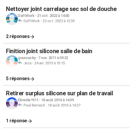
Nettoyer joint carrelage sec sol de douche
DaftWork
-
21 oct. 2022 à 14:00
DaftWork
-
22 oct. 2022 à 12:35
2 réponses
Finition joint silicone salle de bain
gouroucky
-
7 nov. 2011 à 09:22
Jeza
-
24 avr. 2013 à 15:15
5 réponses
Retirer surplus silicone sur plan de travail
Elowdie1911
-
18 août 2016 à 14:09
Paul-Bernard
-
18 août 2016 à 14:27
1 réponse