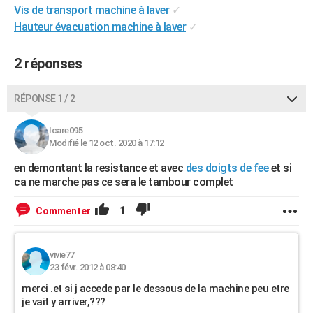
Vis de transport machine à laver
✓
City break
Voyage de noces
Climat
Destinations
Voyage nature
Forum
+
PHOTO
Hauteur évacuation machine à laver
✓
GUIDES D'ACHAT
2 réponses
BONS PLANS
RÉPONSE 1 / 2
CARTE DE VOEUX
Carte Bonne année
Carte Pâques
Carte de Noël
Carte Saint-Valentin
Carte d'anniversaire
DICTIONNAIRE
Icare095
Modifié le 12 oct. 2020 à 17:12
Biographies
Expressions
Dictionnaire
Citations
Proverbes
PROGRAMME TV
en demontant la resistance et avec
des doigts de fee
et si
ca ne marche pas ce sera le tambour complet
COPAINS D'AVANT
1
Commenter
Se connecter
Collèges
Universités
Service militaire
S'inscrire
Lycées
Primaires
Entreprises
Avis de recherche
AVIS DE DÉCÈS
FORUM
vivie77
23 févr. 2012 à 08:40
Lifestyle
Sport
Television
Cinema
Bricolage
Culture
Auto
Voyage
merci .et si j accede par le dessous de la machine peu etre
je vait y arriver,???