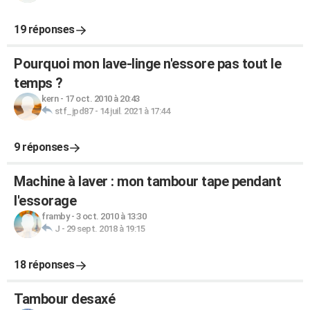
19 réponses
Pourquoi mon lave-linge n'essore pas tout le
temps ?
kern
-
17 oct. 2010 à 20:43
stf_jpd87
-
14 juil. 2021 à 17:44
9 réponses
Machine à laver : mon tambour tape pendant
l'essorage
framby
-
3 oct. 2010 à 13:30
J
-
29 sept. 2018 à 19:15
18 réponses
Tambour desaxé