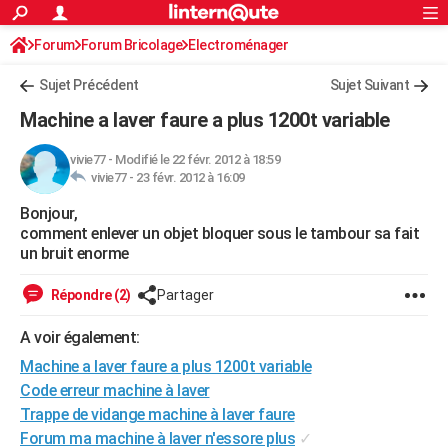
ACTUALITÉS
Forum
Forum Bricolage
Connexion
Electroménager
S'inscrire
Rechercher
Société
Education
Villes
Politique
Faits Divers
Monde
+
SPORT
Sujet Précédent
Sujet Suivant
Football
Cyclisme
Forum
Coupe du monde 2026
Tennis
Rugby
CULTURE
Machine a laver faure a plus 1200t variable
TNT
Cinéma
Musique
Programme TV
Streaming
Sorties cinéma
+
FINANCE
vivie77
-
Modifié le 22 févr. 2012 à 18:59
vivie77 -
23 févr. 2012 à 16:09
Impôts
Immobilier
Banque
Crédit
Retraite
Epargne
Risques naturels par ville
Assurance
AUTO
Bonjour,
Réserver un essai
Berlines
Forum auto
Essais
Citadines
SUV
+
HIGH-TECH
comment enlever un objet bloquer sous le tambour sa fait
un bruit enorme
Meilleur smartphone
Ordinateurs
Guide high-tech
Mobiles
Internet
Jeux vidéo
+
BRICOLAGE
Répondre (2)
Partager
Aménagement intérieur
Cuisine
Jardinage
+
Forum
Extérieur
Salle de bains
Rangement
WEEK-END
A voir également:
Escapades
Expositions
Week-end nature
Guides de France
Patrimoine
Musées
+
LIFESTYLE
Machine a laver faure a plus 1200t variable
Bien-être
Mode
+
Art de vivre
Loisirs
Modes de vie
Code erreur machine à laver
SANTE
Trappe de vidange machine à laver faure
Guide de la santé
Médicaments
+
Alimentation
Maladies
Sommeil
VOYAGE
Forum ma machine à laver n'essore plus
✓