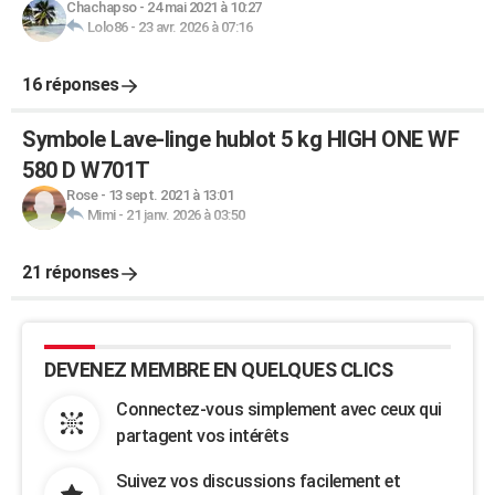
Chachapso
-
24 mai 2021 à 10:27
Lolo86
-
23 avr. 2026 à 07:16
16 réponses
Symbole Lave-linge hublot 5 kg HIGH ONE WF
580 D W701T
Rose
-
13 sept. 2021 à 13:01
Mimi
-
21 janv. 2026 à 03:50
21 réponses
DEVENEZ MEMBRE EN QUELQUES CLICS
Connectez-vous simplement avec ceux qui
partagent vos intérêts
Suivez vos discussions facilement et