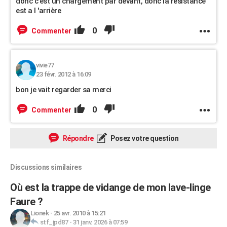
donc c'est un chargement par devant, donc la résistance
est a l 'arrière
0
Commenter
vivie77
23 févr. 2012 à 16:09
bon je vait regarder sa merci
0
Commenter
Répondre
Posez votre question
Discussions similaires
Où est la trappe de vidange de mon lave-linge
Faure ?
Lionek
-
25 avr. 2010 à 15:21
stf_jpd87
-
31 janv. 2026 à 07:59