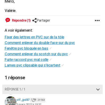
Merci,
City break
Voyage de noces
Climat
Destinations
Voyage nature
Forum
+
PHOTO
Valérie.
GUIDES D'ACHAT
Répondre (1)
Partager
BONS PLANS
A voir également:
CARTE DE VOEUX
Fixer des lettres en PVC sur de la tôle
Carte Bonne année
Carte Pâques
Carte de Noël
Carte Saint-Valentin
Carte d'anniversaire
Comment enlever du double face sur du pvc
DICTIONNAIRE
Fenêtre pvc bloquée en bas
✓
Biographies
Expressions
Dictionnaire
Citations
Proverbes
PROGRAMME TV
Comment enlever du scotch sur du pvc
✓
Fuite raccord pvc mal colle
✓
COPAINS D'AVANT
Lames pvc clipsable qui s'écartent
✓
Se connecter
Collèges
Universités
Service militaire
S'inscrire
Lycées
Primaires
Entreprises
Avis de recherche
AVIS DE DÉCÈS
1 réponse
FORUM
RÉPONSE 1 / 1
Lifestyle
Sport
Television
Cinema
Bricolage
Culture
Auto
Voyage
stf_jpd87
29 968
5 mars 2012 à 19:32