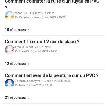
Comment colmater la fuite d'un tuyau en PVC
?
totodu11
-
13 juin 2016 à 21:32
PaonAstucieux
-
4 nov. 2025 à 10:22
18 réponses
Comment fixer un TV sur du placo ?
Arnaud
-
5 oct. 2013 à 19:23
Icare95
-
15 août 2019 à 14:16
12 réponses
Comment enlever de la peinture sur du PVC ?
Utilisateur anonyme
-
19 sept. 2008 à 14:30
tony
-
19 mai 2026 à 11:30
21 réponses