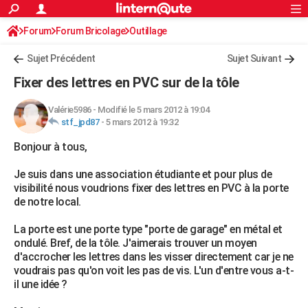
ACTUALITÉS
Forum
Forum Bricolage
Connexion
Outillage
S'inscrire
Rechercher
Société
Education
Villes
Politique
Faits Divers
Monde
+
SPORT
Sujet Précédent
Sujet Suivant
Football
Cyclisme
Forum
Coupe du monde 2026
Tennis
Rugby
CULTURE
Fixer des lettres en PVC sur de la tôle
TNT
Cinéma
Musique
Programme TV
Streaming
Sorties cinéma
+
FINANCE
Valérie5986
-
Modifié le 5 mars 2012 à 19:04
stf_jpd87
-
5 mars 2012 à 19:32
Impôts
Immobilier
Banque
Crédit
Retraite
Epargne
Risques naturels par ville
Assurance
AUTO
Bonjour à tous,
Réserver un essai
Berlines
Forum auto
Essais
Citadines
SUV
+
HIGH-TECH
Je suis dans une association étudiante et pour plus de
Meilleur smartphone
Ordinateurs
Guide high-tech
Mobiles
Internet
Jeux vidéo
+
BRICOLAGE
visibilité nous voudrions fixer des lettres en PVC à la porte
de notre local.
Aménagement intérieur
Cuisine
Jardinage
+
Forum
Extérieur
Salle de bains
Rangement
WEEK-END
La porte est une porte type "porte de garage" en métal et
Escapades
Expositions
Week-end nature
Guides de France
Patrimoine
Musées
+
LIFESTYLE
ondulé. Bref, de la tôle. J'aimerais trouver un moyen
d'accrocher les lettres dans les visser directement car je ne
Bien-être
Mode
+
Art de vivre
Loisirs
Modes de vie
SANTE
voudrais pas qu'on voit les pas de vis. L'un d'entre vous a-t-
il une idée ?
Guide de la santé
Médicaments
+
Alimentation
Maladies
Sommeil
VOYAGE