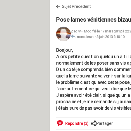
Sujet Précédent
Pose lames vénitiennes biza
Zac44
-
Modifié le 17 mars 2012 à 22:
nono.lerat -
3 juin 2013 à 10:10
Bonjour,
Alors petite question quelqu un a t il
normalement de les poser sans vis appa
D un coté je comprends bien comment m
que la lame suivante va venir sur la la
le problème c est qu avec cette pose 
faire autrement ce qui veut dire que 
J espère avoir été clair, si quelqu un 
prochaine et je me demande si j aura
j étais sure de pas avoir de vis visibles
Répondre (3)
Partager