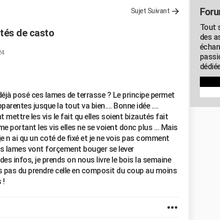
Foru
Sujet Suivant
Tout s
utés de casto
des as
échan
24
passi
dédiée
 déjà posé ces lames de terrasse ? Le principe permet
rentes jusque la tout va bien.... Bonne idée ....
ettre les vis le fait qu elles soient bizautés fait
me portant les vis elles ne se voient donc plus ... Mais
je n ai qu un coté de fixé et je ne vois pas comment
les lames vont forçement bouger se lever
a des infos, je prends on nous livre le bois la semaine
is pas du prendre celle en composit du coup au moins
 !