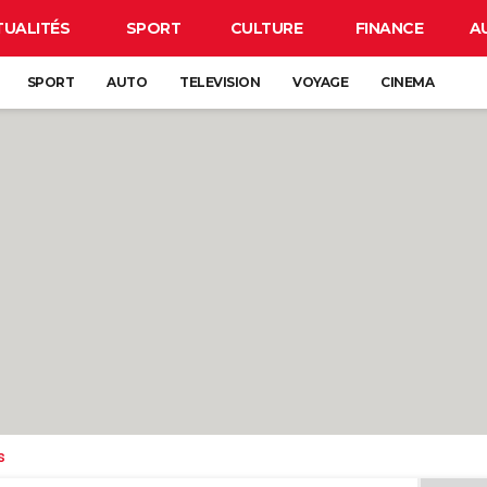
TUALITÉS
SPORT
CULTURE
FINANCE
A
SPORT
AUTO
TELEVISION
VOYAGE
CINEMA
s