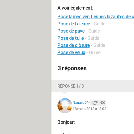
A voir également:
Pose lames vénitiennes bizautés de 
Pose de faience
- Guide
Pose de pave
- Guide
Pose de tuile
- Guide
Pose de clôture
- Guide
Pose de velux
- Guide
3 réponses
RÉPONSE 1 / 3
Nanard01-
400
18 mars 2012 à 13:02
Bonjour: