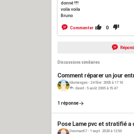
donné !!!!
voila voila
Bruno
0
Commenter
Répond
Discussions similaires
Comment réparer un jour entr
ldumesges
-
24 févr. 2005 à 17:10
david
-
5 août 2005 à 15:47
1 réponse
Pose Lame pvc et stratifié a 
Desman57
-
1 sept. 2020 à 12:50