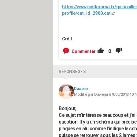
https://www.castorama.fr/quincailler
profile/cat_id_2980.cat
Crdlt
0
Commenter
RÉPONSE 3 / 3
Dawenn
Modifié par Dawenn le 9/05/2013 10:4
Bonjour,
Ce sujet m'intéresse beaucoup et j'ai
question: Il y a un schéma qui précis
plaques en alu comme l'indique le sc
puisse se retrouver sous les 2 lames v