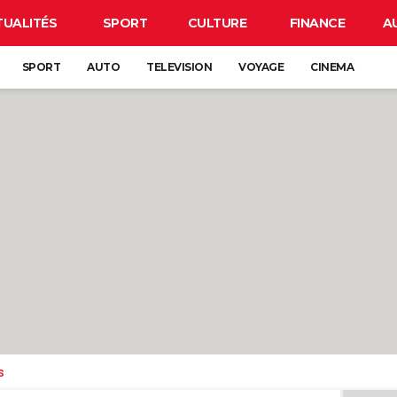
TUALITÉS
SPORT
CULTURE
FINANCE
A
SPORT
AUTO
TELEVISION
VOYAGE
CINEMA
s