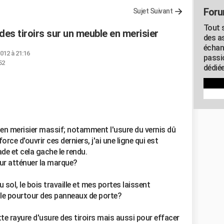
Foru
Sujet Suivant
Tout s
es tiroirs sur un meuble en merisier
des as
échan
012 à 21:16
passi
52
dédiée
en merisier massif; notamment l'usure du vernis dû
orce d'ouvrir ces derniers, j'ai une ligne qui est
de et cela gache le rendu.
our atténuer la marque?
 sol, le bois travaille et mes portes laissent
t le pourtour des panneaux de porte?
tte rayure d'usure des tiroirs mais aussi pour effacer