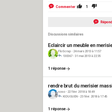
1
Commenter
Répond
Discussions similaires
Eclaircir un meuble en meris
FloScrap
-
24 mars 2013 à 11:57
130367
-
31 mai 2013 à 22:35
1 réponse
rendre brut du merisier mass
soso
-
22 févr. 2018 à 18:49
KIDUGUEN
-
23 févr. 2018 à 17:45
1 réponse