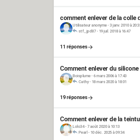
comment enlever de la colle 
Utilisateur anonyme
-
3 janv. 2010 à 20:3
stf_jpd87
-
19 juil. 2018 à 16:47
11 réponses
Comment enlever du silicone
Boisplume
-
6 mars 2006 à 17:43
Cathy
-
18 mars 2020 à 18:01
19 réponses
Comment enlever de la teint
Lolo34
-
7 août 2020 à 10:13
Pearl
-
10 déc. 2025 à 09:34