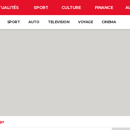
TUALITÉS
SPORT
CULTURE
FINANCE
A
SPORT
AUTO
TELEVISION
VOYAGE
CINEMA
ger