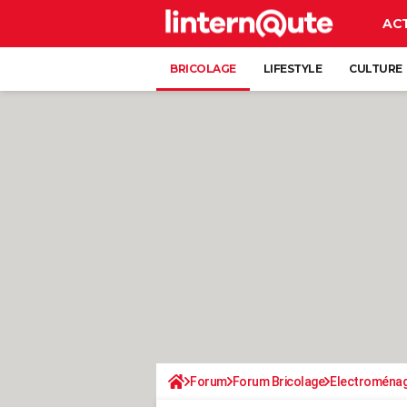
AC
BRICOLAGE
LIFESTYLE
CULTURE
Forum
Forum Bricolage
Electroména