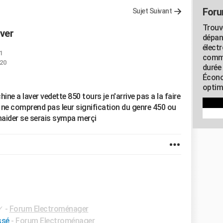
Foru
Sujet Suivant
Trouv
ver
dépan
élect
1
commu
:20
durée
Écono
optimi
e a laver vedette 850 tours je n'arrive pas a la faire
e ne comprend pas leur signification du genre 450 ou
maider se serais sympa merçi
✓
-
Forum Electroménager
ssé
-
Forum Electroménager