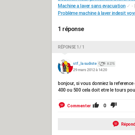
Machine a laver sans evacuation
✓
-
Problème machine à laver indesit voy
1 réponse
RÉPONSE 1 / 1
stf_la sudiste
8 275
29 mars 2012 à 14:20
bonjour, si vous donniez la reference 
400 ou 500 cela doit etre le tours po
0
Commenter
Répond