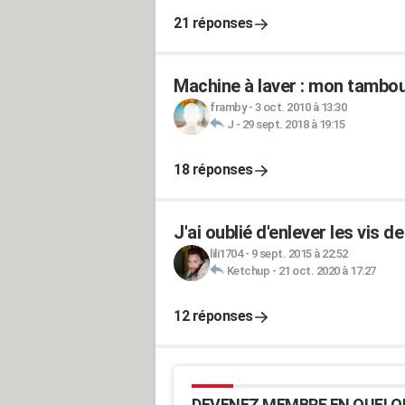
21 réponses
Machine à laver : mon tambou
framby
-
3 oct. 2010 à 13:30
J
-
29 sept. 2018 à 19:15
18 réponses
J'ai oublié d'enlever les vis
lili1704
-
9 sept. 2015 à 22:52
Ketchup
-
21 oct. 2020 à 17:27
12 réponses
DEVENEZ MEMBRE EN QUELQ