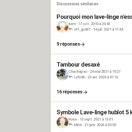
Discussions similaires
Pourquoi mon lave-linge n'es
kern
-
17 oct. 2010 à 20:43
stf_jpd87
-
14 juil. 2021 à 17:44
9 réponses
Tambour desaxé
Chachapso
-
24 mai 2021 à 10:27
Lolo86
-
23 avr. 2026 à 07:16
16 réponses
Symbole Lave-linge hublot 
Rose
-
13 sept. 2021 à 13:01
Mimi
-
21 janv. 2026 à 03:50