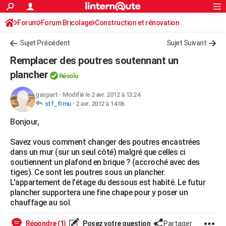
ACTUALITÉS
Forum
Forum Bricolage
Connexion
Construction et rénovation
S'inscrire
Rechercher
Société
Education
Villes
Politique
Faits Divers
Monde
+
SPORT
Sujet Précédent
Sujet Suivant
Football
Cyclisme
Forum
Coupe du monde 2026
Tennis
Rugby
CULTURE
Remplacer des poutres soutennant un
TNT
Cinéma
Musique
Programme TV
Streaming
Sorties cinéma
+
plancher
FINANCE
Résolu
Impôts
Immobilier
Banque
Crédit
Retraite
Epargne
Risques naturels par ville
Assurance
AUTO
gaspart
-
Modifié le 2 avr. 2012 à 13:24
stf_frmu
-
2 avr. 2012 à 14:06
Réserver un essai
Berlines
Forum auto
Essais
Citadines
SUV
+
HIGH-TECH
Bonjour,
Meilleur smartphone
Ordinateurs
Guide high-tech
Mobiles
Internet
Jeux vidéo
+
BRICOLAGE
Savez vous comment changer des poutres encastrées
dans un mur (sur un seul côté) malgré que celles ci
Aménagement intérieur
Cuisine
Jardinage
+
Forum
Extérieur
Salle de bains
Rangement
WEEK-END
soutiennent un plafond en brique ? (accroché avec des
tiges). Ce sont les poutres sous un plancher.
Escapades
Expositions
Week-end nature
Guides de France
Patrimoine
Musées
+
LIFESTYLE
L'appartement de l'étage du dessous est habité. Le futur
plancher supportera une fine chape pour y poser un
Bien-être
Mode
+
Art de vivre
Loisirs
Modes de vie
SANTE
chauffage au sol.
Guide de la santé
Médicaments
+
Alimentation
Maladies
Sommeil
VOYAGE
Répondre (1)
Posez votre question
Partager