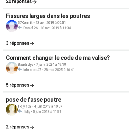
20 réponses
Fissures larges dans les poutres
57Kermit
-
18 avr. 2019 à 09:51
Daniel 26
-
18 avr. 2019 à 11:34
3 réponses
Comment changer le code de ma valise?
Baudrylys
-
7 janv. 2024 à 19:19
labricole47
-
28 mai 2025 à 16:41
5 réponses
pose de fasse poutre
fidjy 162
-
4 juin 2013 à 10:57
fidjy
-
5 juin 2013 à 11:51
2 réponses