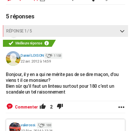
City break
Voyage de noces
Climat
Destinations
Voyage nature
Forum
+
PHOTO
5 réponses
GUIDES D'ACHAT
BONS PLANS
RÉPONSE 1 / 5
CARTE DE VOEUX
Meilleure réponse
Carte Bonne année
Carte Pâques
Carte de Noël
Carte Saint-Valentin
Carte d'anniversaire
DICTIONNAIRE
Daniel LOISON
1 158
22 avr. 2012 à 14:59
Biographies
Expressions
Dictionnaire
Citations
Proverbes
PROGRAMME TV
Bonjour, il y en a qui ne mérite pas de se dire maçon, d'ou
COPAINS D'AVANT
viens t il ce monsieur?
Bien sûr qu'il faut un linteau surtout pour 180 c'est un
Se connecter
Collèges
Universités
Service militaire
S'inscrire
Lycées
Primaires
Entreprises
Avis de recherche
AVIS DE DÉCÈS
scandale un tel raisonnement
FORUM
2
Commenter
Lifestyle
Sport
Television
Cinema
Bricolage
Culture
Auto
Voyage
valerossi.
188
13 févr. 2014 à 13:16