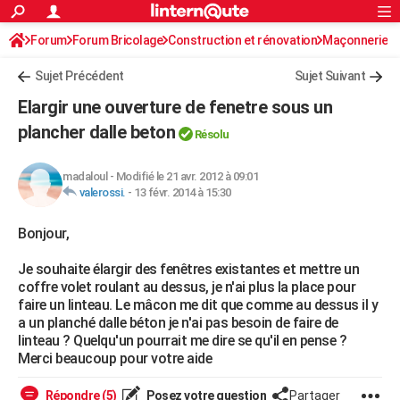
ACTUALITÉS
Forum
Forum Bricolage
Connexion
Construction et rénovation
S'inscrire
Maçonnerie
Rechercher
Société
Education
Villes
Politique
Faits Divers
Monde
+
SPORT
Sujet Précédent
Sujet Suivant
Football
Cyclisme
Forum
Coupe du monde 2026
Tennis
Rugby
CULTURE
Elargir une ouverture de fenetre sous un
TNT
Cinéma
Musique
Programme TV
Streaming
Sorties cinéma
+
plancher dalle beton
FINANCE
Résolu
Impôts
Immobilier
Banque
Crédit
Retraite
Epargne
Risques naturels par ville
Assurance
AUTO
madaloul
-
Modifié le 21 avr. 2012 à 09:01
valerossi.
-
13 févr. 2014 à 15:30
Réserver un essai
Berlines
Forum auto
Essais
Citadines
SUV
+
HIGH-TECH
Bonjour,
Meilleur smartphone
Ordinateurs
Guide high-tech
Mobiles
Internet
Jeux vidéo
+
BRICOLAGE
Je souhaite élargir des fenêtres existantes et mettre un
Aménagement intérieur
Cuisine
Jardinage
+
Forum
Extérieur
Salle de bains
Rangement
WEEK-END
coffre volet roulant au dessus, je n'ai plus la place pour
faire un linteau. Le mâcon me dit que comme au dessus il y
Escapades
Expositions
Week-end nature
Guides de France
Patrimoine
Musées
+
LIFESTYLE
a un planché dalle béton je n'ai pas besoin de faire de
linteau ? Quelqu'un pourrait me dire se qu'il en pense ?
Bien-être
Mode
+
Art de vivre
Loisirs
Modes de vie
SANTE
Merci beaucoup pour votre aide
Guide de la santé
Médicaments
+
Alimentation
Maladies
Sommeil
VOYAGE
Répondre (5)
Posez votre question
Partager