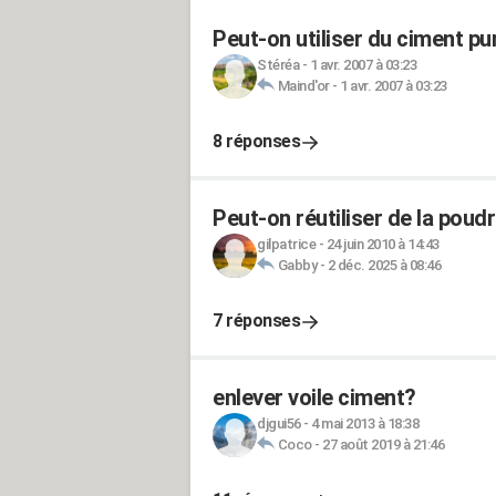
Peut-on utiliser du ciment pu
Stéréa
-
1 avr. 2007 à 03:23
Maind'or
-
1 avr. 2007 à 03:23
8 réponses
Peut-on réutiliser de la poud
gilpatrice
-
24 juin 2010 à 14:43
Gabby
-
2 déc. 2025 à 08:46
7 réponses
enlever voile ciment?
djgui56
-
4 mai 2013 à 18:38
Coco
-
27 août 2019 à 21:46