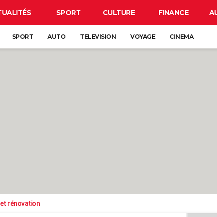
TUALITÉS
SPORT
CULTURE
FINANCE
A
SPORT
AUTO
TELEVISION
VOYAGE
CINEMA
et rénovation