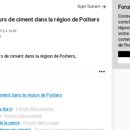
Foru
Sujet Suivant
Conse
eurs de ciment dans la région de Poitiers
const
répon
012 à 14:49
votre 
3
commu
de l'h
rs de ciment dans la région de Poitiers,
iment dans la région de Poitiers
a durci
-
Forum Maçonnerie
e
-
Forum Maçonnerie
 la pierre
-
Forum Nettoyage
elage en ciment
-
Forum Construction et rénovation