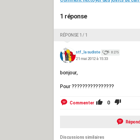
1 réponse
RÉPONSE 1 / 1
stf_la sudiste
8 275
21 mai 2012 à 15:33
bonjour,
Pour ????????????????
0
Commenter
Répond
Discussions similaires