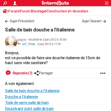
ACTUALITÉS
Forum
Forum Bricolage
Connexion
Construction et rénovation
S'inscrire
Rechercher
Société
Education
Villes
Politique
Faits Divers
Monde
+
SPORT
Sujet Précédent
Sujet Suivant
Football
Cyclisme
Forum
Coupe du monde 2026
Tennis
Rugby
CULTURE
Salle de bain douche a l'italienne
TNT
Cinéma
Musique
Programme TV
Streaming
Sorties cinéma
+
FINANCE
gagou
-
Modifié le 2 juin 2012 à 15:00
stf_frmu
-
2 juin 2012 à 17:41
Impôts
Immobilier
Banque
Crédit
Retraite
Epargne
Risques naturels par ville
Assurance
AUTO
Bonjour,
Réserver un essai
Berlines
Forum auto
Essais
Citadines
SUV
+
HIGH-TECH
est ce possible de faire une douche italienne de 15cm de
haut sans vide sanitaire?
Meilleur smartphone
Ordinateurs
Guide high-tech
Mobiles
Internet
Jeux vidéo
+
BRICOLAGE
Répondre (1)
Partager
Aménagement intérieur
Cuisine
Jardinage
+
Forum
Extérieur
Salle de bains
Rangement
WEEK-END
A voir également:
Escapades
Expositions
Week-end nature
Guides de France
Patrimoine
Musées
+
LIFESTYLE
Salle de bain douche a l'italienne
Bien-être
Mode
+
Art de vivre
Loisirs
Modes de vie
Douche a l'italienne
SANTE
Toile de verre salle de bain
Guide de la santé
Médicaments
+
Alimentation
Maladies
Sommeil
VOYAGE
Dissolvant joint salle de bain