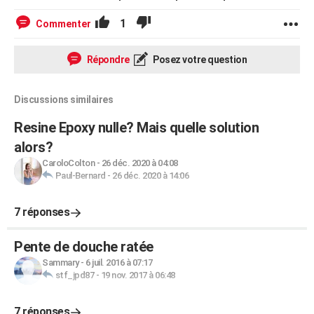
1
Commenter
Répondre
Posez votre question
Discussions similaires
Resine Epoxy nulle? Mais quelle solution
alors?
CaroloColton
-
26 déc. 2020 à 04:08
Paul-Bernard
-
26 déc. 2020 à 14:06
7 réponses
Pente de douche ratée
Sammary
-
6 juil. 2016 à 07:17
stf_jpd87
-
19 nov. 2017 à 06:48
7 réponses