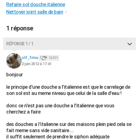
Refaire sol douche italienne
City break
Voyage de noces
Climat
Destinations
Voyage nature
Forum
+
PHOTO
Nettoyer joint salle de bain
✓
GUIDES D'ACHAT
1 réponse
BONS PLANS
RÉPONSE 1 / 1
CARTE DE VOEUX
Carte Bonne année
Carte Pâques
Carte de Noël
Carte Saint-Valentin
Carte d'anniversaire
DICTIONNAIRE
stf_frmu
12 511
2 juin 2012 à 17:41
Biographies
Expressions
Dictionnaire
Citations
Proverbes
PROGRAMME TV
bonjour
COPAINS D'AVANT
le principe d'une douche a l'italienne est que le carrelage de
son sol est au meme niveau que celui de la salle d'eau !
Se connecter
Collèges
Universités
Service militaire
S'inscrire
Lycées
Primaires
Entreprises
Avis de recherche
AVIS DE DÉCÈS
donc ce n'est pas une douche a l'italienne que vous
FORUM
cherchez a faire
Lifestyle
Sport
Television
Cinema
Bricolage
Culture
Auto
Voyage
des douches a l'italienne sur des maisons plein pied cela se
fait meme sans vide sanitaire....
il suffit seulement de prendre le siphon adéquate