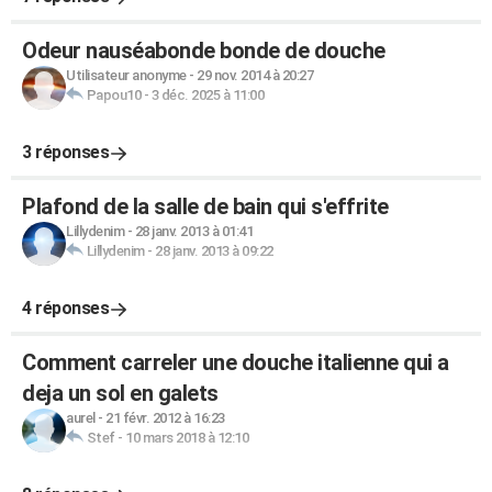
Odeur nauséabonde bonde de douche
Utilisateur anonyme
-
29 nov. 2014 à 20:27
Papou10
-
3 déc. 2025 à 11:00
3 réponses
Plafond de la salle de bain qui s'effrite
Lillydenim
-
28 janv. 2013 à 01:41
Lillydenim
-
28 janv. 2013 à 09:22
4 réponses
Comment carreler une douche italienne qui a
deja un sol en galets
aurel
-
21 févr. 2012 à 16:23
Stef
-
10 mars 2018 à 12:10