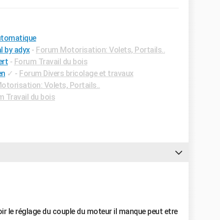
automatique
l by adyx
-
Forum Motorisation: Volets, Portails..
ert
-
Forum Travail du bois
en
✓
-
Forum Divers bricolage et travaux
torisation: Volets, Portails..
 Travail du bois
ir le réglage du couple du moteur il manque peut etre