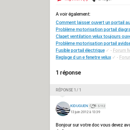
A voir également:
Comment laisser ouvert un portail 
Problème motorisation portail diagra
Clapet ventilation velux toujours ouv
Problème motorisation portail avids
Fusible portail électrique
✓
-
Forum Mo
Reglage d un e fenetre velux
✓
-
Forum
1 réponse
RÉPONSE 1 / 1
KIDUGUEN
5 112
13 juin 2012 à 13:39
Bonjour sur votre doc vous devez avo