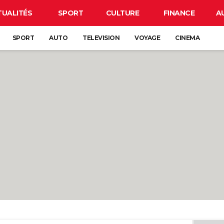
TUALITÉS
SPORT
CULTURE
FINANCE
A
SPORT
AUTO
TELEVISION
VOYAGE
CINEMA