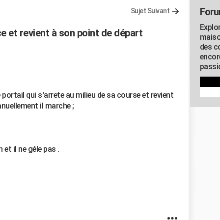
Foru
Sujet Suivant
Explo
 et revient à son point de départ
maiso
des co
encor
passio
ortail qui s'arrete au milieu de sa course et revient
nuellement il marche ;
t il ne géle pas .