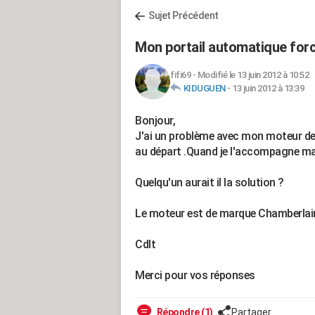
Sujet Précédent
Mon portail automatique force
fifi69
-
Modifié le 13 juin 2012 à 10:52
KIDUGUEN
-
13 juin 2012 à 13:39
Bonjour,
J'ai un problème avec mon moteur de p
au départ .Quand je l'accompagne ma
Quelqu'un aurait il la solution ?
Le moteur est de marque Chamberlain e
Cdlt
Merci pour vos réponses
Répondre (1)
Partager