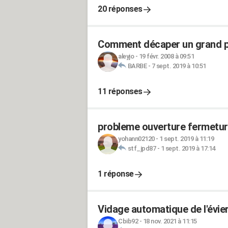
20 réponses
Comment décaper un grand por
aleyjo
-
19 févr. 2008 à 09:51
BARBE
-
7 sept. 2019 à 10:51
11 réponses
probleme ouverture fermeture
yohann02120
-
1 sept. 2019 à 11:19
stf_jpd87
-
1 sept. 2019 à 17:14
1 réponse
Vidage automatique de l'évie
Cbib92
-
18 nov. 2021 à 11:15