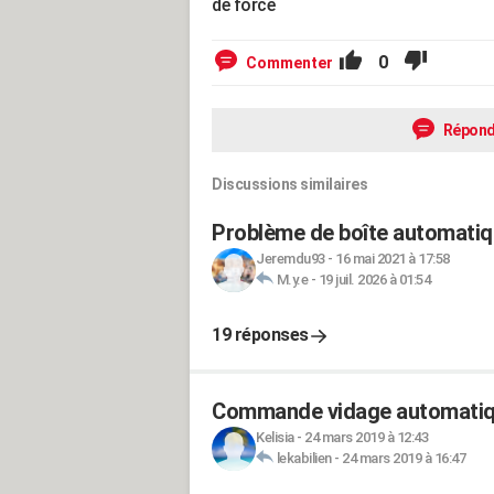
de force
0
Commenter
Répond
Discussions similaires
Problème de boîte automatiq
Jeremdu93
-
16 mai 2021 à 17:58
M.y.e
-
19 juil. 2026 à 01:54
19 réponses
Commande vidage automatiq
Kelisia
-
24 mars 2019 à 12:43
lekabilien
-
24 mars 2019 à 16:47