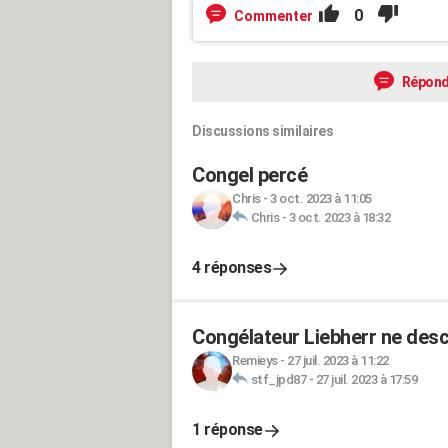
0
Commenter
Répond
Discussions similaires
Congel percé
Chris
-
3 oct. 2023 à 11:05
Chris
-
3 oct. 2023 à 18:32
4 réponses
Congélateur Liebherr ne desc
Remieys
-
27 juil. 2023 à 11:22
stf_jpd87
-
27 juil. 2023 à 17:59
1 réponse