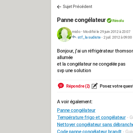
Sujet Précédent
Panne congélateur
Résolu
mido
-
Modifié le 29 juin 2012 à 23:07
stf_la sudiste
-
2 juil. 2012 à 09:00
Bonjour, j'ai un réfrigérateur thomson
allumée
et la congélateur ne congelée pas
svp une solution
Répondre (2)
Posez votre ques
A voir également:
Panne congélateur
Température frigo et congélateur
- G
Nettoyer congélateur sans débranch
Code panne congélateur brandt
- Gui