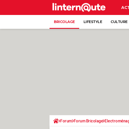
AC
BRICOLAGE
LIFESTYLE
CULTURE
Forum
Forum Bricolage
Electroména