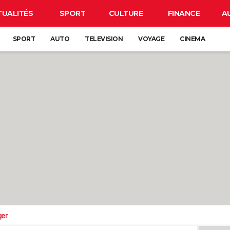
TUALITÉS
SPORT
CULTURE
FINANCE
A
SPORT
AUTO
TELEVISION
VOYAGE
CINEMA
ger