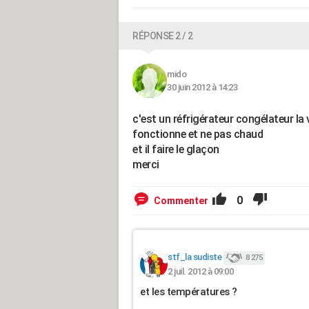
RÉPONSE 2 / 2
mido
30 juin 2012 à 14:23
c'est un réfrigérateur congélateur la
fonctionne et ne pas chaud
et il faire le glaçon
merci
0
Commenter
stf_la sudiste
8 275
2 juil. 2012 à 09:00
et les températures ?