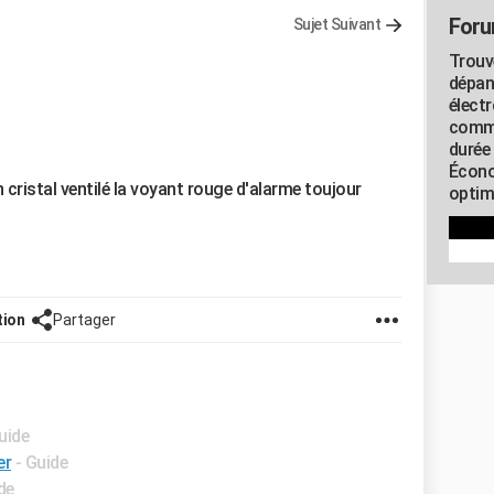
Foru
Sujet Suivant
Trouv
dépan
élect
commu
durée
Écono
 cristal ventilé la voyant rouge d'alarme toujour
optimi
tion
Partager
uide
er
- Guide
de