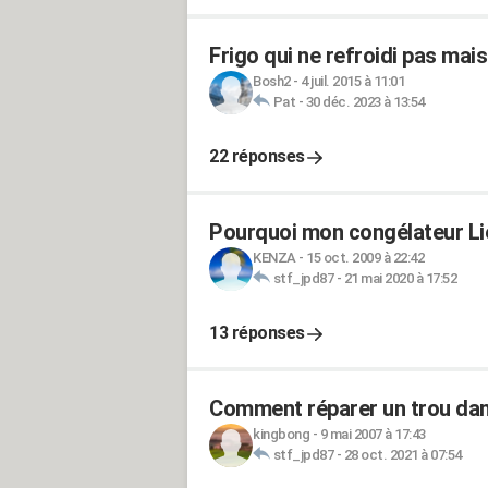
Frigo qui ne refroidi pas mai
Bosh2
-
4 juil. 2015 à 11:01
Pat
-
30 déc. 2023 à 13:54
22 réponses
Pourquoi mon congélateur Lie
KENZA
-
15 oct. 2009 à 22:42
stf_jpd87
-
21 mai 2020 à 17:52
13 réponses
Comment réparer un trou dan
kingbong
-
9 mai 2007 à 17:43
stf_jpd87
-
28 oct. 2021 à 07:54