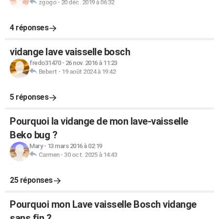
zgogo
-
20 déc. 2019 à 06:32
4 réponses
vidange lave vaisselle bosch
fredo31470
-
26 nov. 2016 à 11:23
Bebert
-
19 août 2024 à 19:42
5 réponses
Pourquoi la vidange de mon lave-vaisselle
Beko bug ?
Mary
-
13 mars 2016 à 02:19
Carmen
-
30 oct. 2025 à 14:43
25 réponses
Pourquoi mon Lave vaisselle Bosch vidange
sans fin ?