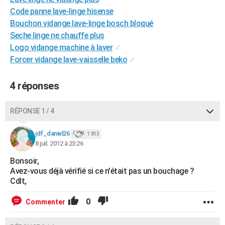
City break
Voyage de noces
Climat
Destinations
Voyage nature
Forum
+
Code panne lave-linge hisense
PHOTO
Bouchon vidange lave-linge bosch bloqué
GUIDES D'ACHAT
Seche linge ne chauffe plus
Logo vidange machine à laver
✓
BONS PLANS
Forcer vidange lave-vaisselle beko
✓
CARTE DE VOEUX
4 réponses
Carte Bonne année
Carte Pâques
Carte de Noël
Carte Saint-Valentin
Carte d'anniversaire
DICTIONNAIRE
RÉPONSE 1 / 4
Biographies
Expressions
Dictionnaire
Citations
Proverbes
PROGRAMME TV
jdf_daniel26
COPAINS D'AVANT
1 813
8 juil. 2012 à 23:26
Se connecter
Collèges
Universités
Service militaire
S'inscrire
Lycées
Primaires
Entreprises
Avis de recherche
AVIS DE DÉCÈS
Bonsoir,
Avez-vous déjà vérifié si ce n'était pas un bouchage ?
FORUM
Cdlt,
Lifestyle
Sport
Television
Cinema
Bricolage
Culture
Auto
Voyage
0
Commenter