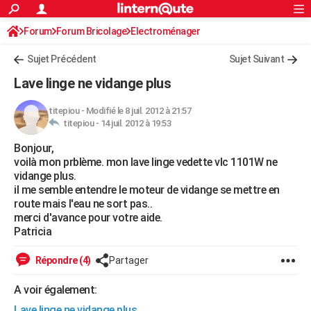
ACTUALITÉS
Forum
Forum Bricolage
Connexion
Electroménager
S'inscrire
Rechercher
Société
Education
Villes
Politique
Faits Divers
Monde
+
SPORT
Sujet Précédent
Sujet Suivant
Football
Cyclisme
Forum
Coupe du monde 2026
Tennis
Rugby
CULTURE
Lave linge ne vidange plus
TNT
Cinéma
Musique
Programme TV
Streaming
Sorties cinéma
+
FINANCE
titepiou
-
Modifié le 8 juil. 2012 à 21:57
titepiou -
14 juil. 2012 à 19:53
Impôts
Immobilier
Banque
Crédit
Retraite
Epargne
Risques naturels par ville
Assurance
AUTO
Bonjour,
Réserver un essai
Berlines
Forum auto
Essais
Citadines
SUV
+
HIGH-TECH
voilà mon prblème. mon lave linge vedette vlc 1101W ne
vidange plus.
Meilleur smartphone
Ordinateurs
Guide high-tech
Mobiles
Internet
Jeux vidéo
+
BRICOLAGE
il me semble entendre le moteur de vidange se mettre en
route mais l'eau ne sort pas..
Aménagement intérieur
Cuisine
Jardinage
+
Forum
Extérieur
Salle de bains
Rangement
WEEK-END
merci d'avance pour votre aide.
Patricia
Escapades
Expositions
Week-end nature
Guides de France
Patrimoine
Musées
+
LIFESTYLE
Répondre (4)
Partager
Bien-être
Mode
+
Art de vivre
Loisirs
Modes de vie
SANTE
A voir également:
Guide de la santé
Médicaments
+
Alimentation
Maladies
Sommeil
VOYAGE
Lave linge ne vidange plus