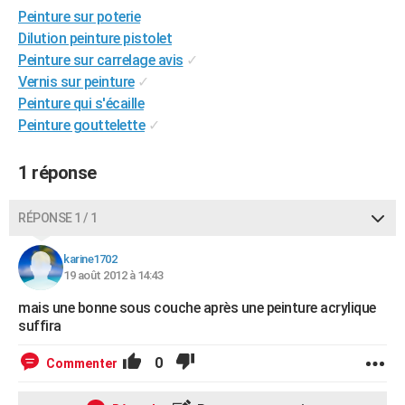
Peinture sur poterie
City break
Voyage de noces
Climat
Destinations
Voyage nature
Forum
+
PHOTO
Dilution peinture pistolet
GUIDES D'ACHAT
Peinture sur carrelage avis
✓
Vernis sur peinture
✓
BONS PLANS
Peinture qui s'écaille
Peinture gouttelette
✓
CARTE DE VOEUX
Carte Bonne année
Carte Pâques
Carte de Noël
Carte Saint-Valentin
Carte d'anniversaire
DICTIONNAIRE
1 réponse
Biographies
Expressions
Dictionnaire
Citations
Proverbes
PROGRAMME TV
RÉPONSE 1 / 1
COPAINS D'AVANT
karine1702
Se connecter
Collèges
Universités
Service militaire
S'inscrire
Lycées
Primaires
Entreprises
Avis de recherche
19 août 2012 à 14:43
AVIS DE DÉCÈS
mais une bonne sous couche après une peinture acrylique
FORUM
suffira
Lifestyle
Sport
Television
Cinema
Bricolage
Culture
Auto
Voyage
0
Commenter