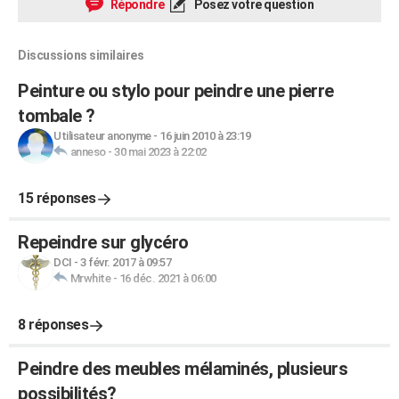
Répondre
Posez votre question
Discussions similaires
Peinture ou stylo pour peindre une pierre
tombale ?
Utilisateur anonyme
-
16 juin 2010 à 23:19
anneso
-
30 mai 2023 à 22:02
15 réponses
Repeindre sur glycéro
DCI
-
3 févr. 2017 à 09:57
Mrwhite
-
16 déc. 2021 à 06:00
8 réponses
Peindre des meubles mélaminés, plusieurs
possibilités?