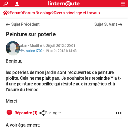
ACTUALITÉS
Forum
Forum Bricolage
Connexion
Divers bricolage et travaux
S'inscrire
Rechercher
Société
Education
Villes
Politique
Faits Divers
Monde
+
SPORT
Sujet Précédent
Sujet Suivant
Football
Cyclisme
Forum
Coupe du monde 2026
Tennis
Rugby
CULTURE
Peinture sur poterie
TNT
Cinéma
Musique
Programme TV
Streaming
Sorties cinéma
+
FINANCE
alain
-
Modifié le 26 juil. 2012 à 20:01
karine1702
-
19 août 2012 à 14:43
Impôts
Immobilier
Banque
Crédit
Retraite
Epargne
Risques naturels par ville
Assurance
AUTO
Bonjour,
Réserver un essai
Berlines
Forum auto
Essais
Citadines
SUV
+
HIGH-TECH
les poteries de mon jardin sont recouvertes de peinture
Meilleur smartphone
Ordinateurs
Guide high-tech
Mobiles
Internet
Jeux vidéo
+
BRICOLAGE
piolite. Cela ne me plait pas. Je souhaite les repeindre.Y a t-
il une peinture conseillée qui résiste aux intempéries et à
Aménagement intérieur
Cuisine
Jardinage
+
Forum
Extérieur
Salle de bains
Rangement
WEEK-END
l'usure du temps.
Escapades
Expositions
Week-end nature
Guides de France
Patrimoine
Musées
+
LIFESTYLE
Merci
Bien-être
Mode
+
Art de vivre
Loisirs
Modes de vie
SANTE
Répondre (1)
Partager
Guide de la santé
Médicaments
+
Alimentation
Maladies
Sommeil
VOYAGE
A voir également: