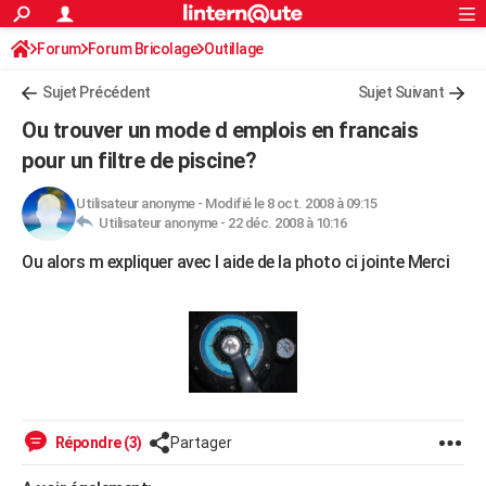
ACTUALITÉS
Forum
Forum Bricolage
Connexion
Outillage
S'inscrire
Rechercher
Société
Education
Villes
Politique
Faits Divers
Monde
+
SPORT
Sujet Précédent
Sujet Suivant
Football
Cyclisme
Forum
Coupe du monde 2026
Tennis
Rugby
CULTURE
Ou trouver un mode d emplois en francais
TNT
Cinéma
Musique
Programme TV
Streaming
Sorties cinéma
+
pour un filtre de piscine?
FINANCE
Impôts
Immobilier
Banque
Crédit
Retraite
Epargne
Risques naturels par ville
Assurance
AUTO
Utilisateur anonyme
-
Modifié le 8 oct. 2008 à 09:15
Utilisateur anonyme -
22 déc. 2008 à 10:16
Réserver un essai
Berlines
Forum auto
Essais
Citadines
SUV
+
HIGH-TECH
Ou alors m expliquer avec l aide de la photo ci jointe Merci
Meilleur smartphone
Ordinateurs
Guide high-tech
Mobiles
Internet
Jeux vidéo
+
BRICOLAGE
Aménagement intérieur
Cuisine
Jardinage
+
Forum
Extérieur
Salle de bains
Rangement
WEEK-END
Escapades
Expositions
Week-end nature
Guides de France
Patrimoine
Musées
+
LIFESTYLE
Bien-être
Mode
+
Art de vivre
Loisirs
Modes de vie
SANTE
Répondre (3)
Partager
Guide de la santé
Médicaments
+
Alimentation
Maladies
Sommeil
VOYAGE