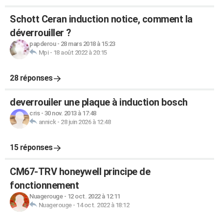
Schott Ceran induction notice, comment la
déverrouiller ?
papderou
-
28 mars 2018 à 15:23
Mpi
-
18 août 2022 à 20:15
28 réponses
deverrouiler une plaque à induction bosch
cris
-
30 nov. 2013 à 17:48
annick
-
28 juin 2026 à 12:48
15 réponses
CM67-TRV honeywell principe de
fonctionnement
Nuagerouge
-
12 oct. 2022 à 12:11
Nuagerouge
-
14 oct. 2022 à 18:12