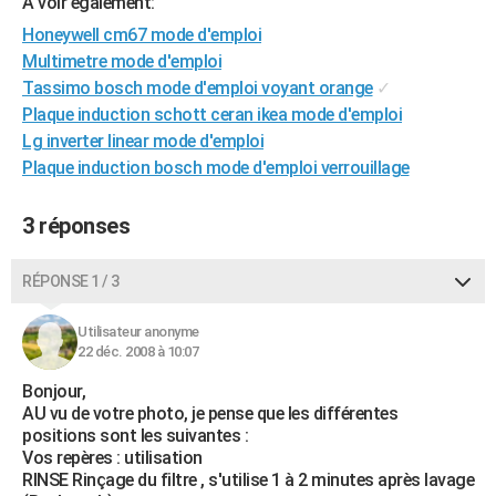
A voir également:
City break
Voyage de noces
Climat
Destinations
Voyage nature
Forum
+
PHOTO
Honeywell cm67 mode d'emploi
Multimetre mode d'emploi
GUIDES D'ACHAT
Tassimo bosch mode d'emploi voyant orange
✓
Plaque induction schott ceran ikea mode d'emploi
BONS PLANS
Lg inverter linear mode d'emploi
CARTE DE VOEUX
Plaque induction bosch mode d'emploi verrouillage
Carte Bonne année
Carte Pâques
Carte de Noël
Carte Saint-Valentin
Carte d'anniversaire
DICTIONNAIRE
3 réponses
Biographies
Expressions
Dictionnaire
Citations
Proverbes
PROGRAMME TV
RÉPONSE 1 / 3
COPAINS D'AVANT
Utilisateur anonyme
Se connecter
Collèges
Universités
Service militaire
S'inscrire
Lycées
Primaires
Entreprises
Avis de recherche
AVIS DE DÉCÈS
22 déc. 2008 à 10:07
FORUM
Bonjour,
AU vu de votre photo, je pense que les différentes
Lifestyle
Sport
Television
Cinema
Bricolage
Culture
Auto
Voyage
positions sont les suivantes :
Vos repères : utilisation
RINSE Rinçage du filtre , s'utilise 1 à 2 minutes après lavage