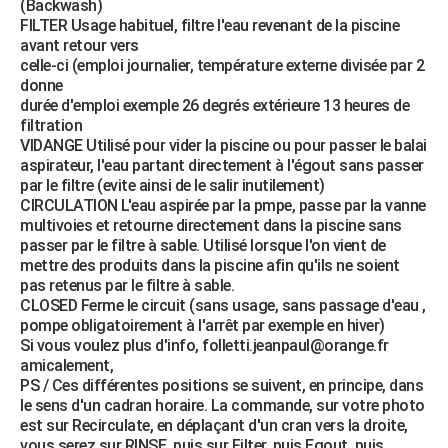
(Backwash)
FILTER Usage habituel, filtre l'eau revenant de la piscine
avant retour vers
celle-ci (emploi journalier, température externe divisée par 2
donne
durée d'emploi exemple 26 degrés extérieure 13 heures de
filtration
VIDANGE Utilisé pour vider la piscine ou pour passer le balai
aspirateur, l'eau partant directement à l'égout sans passer
par le filtre (evite ainsi de le salir inutilement)
CIRCULATION L'eau aspirée par la pmpe, passe par la vanne
multivoies et retourne directement dans la piscine sans
passer par le filtre à sable. Utilisé lorsque l'on vient de
mettre des produits dans la piscine afin qu'ils ne soient
pas retenus par le filtre à sable.
CLOSED Ferme le circuit (sans usage, sans passage d'eau ,
pompe obligatoirement à l'arrêt par exemple en hiver)
Si vous voulez plus d'info, folletti.jeanpaul@orange.fr
amicalement,
PS / Ces différentes positions se suivent, en principe, dans
le sens d'un cadran horaire. La commande, sur votre photo
est sur Recirculate, en déplaçant d'un cran vers la droite,
vous serez sur RINSE, puis sur Filter, puis Egout, puis