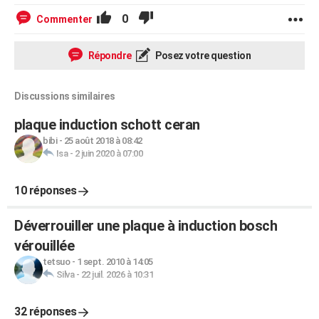
0
Commenter
Répondre
Posez votre question
Discussions similaires
plaque induction schott ceran
bibi
-
25 août 2018 à 08:42
Isa
-
2 juin 2020 à 07:00
10 réponses
Déverrouiller une plaque à induction bosch
vérouillée
tetsuo
-
1 sept. 2010 à 14:05
Silva
-
22 juil. 2026 à 10:31
32 réponses