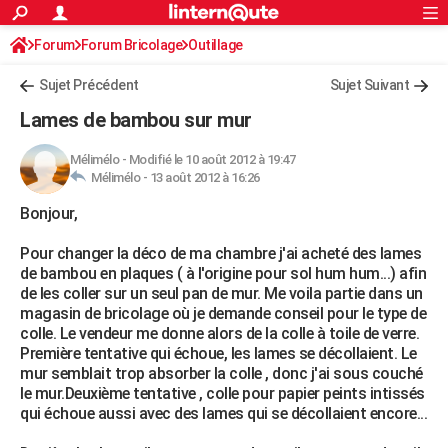
ACTUALITÉS
Forum
Forum Bricolage
Connexion
Outillage
S'inscrire
Rechercher
Société
Education
Villes
Politique
Faits Divers
Monde
+
SPORT
Sujet Précédent
Sujet Suivant
Football
Cyclisme
Forum
Coupe du monde 2026
Tennis
Rugby
CULTURE
Lames de bambou sur mur
TNT
Cinéma
Musique
Programme TV
Streaming
Sorties cinéma
+
FINANCE
Mélimélo
-
Modifié le 10 août 2012 à 19:47
Mélimélo -
13 août 2012 à 16:26
Impôts
Immobilier
Banque
Crédit
Retraite
Epargne
Risques naturels par ville
Assurance
AUTO
Bonjour,
Réserver un essai
Berlines
Forum auto
Essais
Citadines
SUV
+
HIGH-TECH
Pour changer la déco de ma chambre j'ai acheté des lames
Meilleur smartphone
Ordinateurs
Guide high-tech
Mobiles
Internet
Jeux vidéo
+
BRICOLAGE
de bambou en plaques ( à l'origine pour sol hum hum...) afin
de les coller sur un seul pan de mur. Me voila partie dans un
Aménagement intérieur
Cuisine
Jardinage
+
Forum
Extérieur
Salle de bains
Rangement
WEEK-END
magasin de bricolage où je demande conseil pour le type de
colle. Le vendeur me donne alors de la colle à toile de verre.
Escapades
Expositions
Week-end nature
Guides de France
Patrimoine
Musées
+
LIFESTYLE
Première tentative qui échoue, les lames se décollaient. Le
mur semblait trop absorber la colle , donc j'ai sous couché
Bien-être
Mode
+
Art de vivre
Loisirs
Modes de vie
SANTE
le mur.Deuxième tentative , colle pour papier peints intissés
qui échoue aussi avec des lames qui se décollaient encore...
Guide de la santé
Médicaments
+
Alimentation
Maladies
Sommeil
VOYAGE