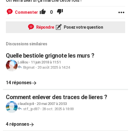
On verra bien si ça marche cette fois !
0
Commenter
Répondre
Posez votre question
Discussions similaires
Quelle bestiole grignote les murs ?
Lolilou
-
11 juin 2018 à 11:51
Bigmat
-
20 août 2025 à 14:24
14 réponses
Comment enlever des traces de lieres ?
claudiojoli
-
20 mai 2007 à 20:53
stf_jpd87
-
28 oct. 2025 à 18:00
4 réponses