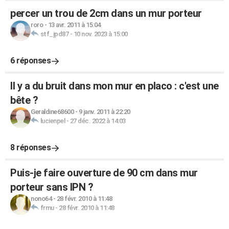
percer un trou de 2cm dans un mur porteur
roro
-
13 avr. 2011 à 15:04
stf_jpd87
-
10 nov. 2023 à 15:00
6 réponses
Il y a du bruit dans mon mur en placo : c'est une
bête ?
Geraldine68600
-
9 janv. 2011 à 22:20
lucienpel
-
27 déc. 2022 à 14:03
8 réponses
Puis-je faire ouverture de 90 cm dans mur
porteur sans IPN ?
nono64
-
28 févr. 2010 à 11:48
frmu
-
28 févr. 2010 à 11:48