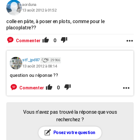
aorduna
13 août 2012 à 01:52
colle en pâte, à poser en plots, comme pour le
placoplatre??
0
Commenter
stf_jpd87
29 966
13 août 2012 à 08:14
question ou réponse ??
0
Commenter
Vous n’avez pas trouvé la réponse que vous
recherchez ?
Posez votre question