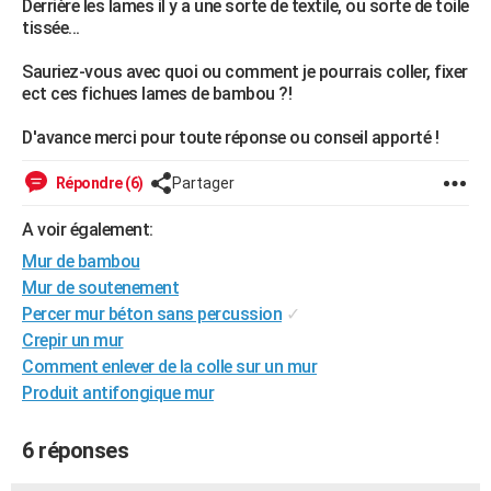
Derrière les lames il y a une sorte de textile, ou sorte de toile
City break
Voyage de noces
Climat
Destinations
Voyage nature
Forum
+
tissée...
PHOTO
Sauriez-vous avec quoi ou comment je pourrais coller, fixer
GUIDES D'ACHAT
ect ces fichues lames de bambou ?!
BONS PLANS
D'avance merci pour toute réponse ou conseil apporté !
CARTE DE VOEUX
Répondre (6)
Partager
Carte Bonne année
Carte Pâques
Carte de Noël
Carte Saint-Valentin
Carte d'anniversaire
DICTIONNAIRE
A voir également:
Biographies
Expressions
Dictionnaire
Citations
Proverbes
PROGRAMME TV
Mur de bambou
Mur de soutenement
COPAINS D'AVANT
Percer mur béton sans percussion
✓
Se connecter
Collèges
Universités
Service militaire
S'inscrire
Lycées
Primaires
Entreprises
Avis de recherche
AVIS DE DÉCÈS
Crepir un mur
Comment enlever de la colle sur un mur
FORUM
Produit antifongique mur
Lifestyle
Sport
Television
Cinema
Bricolage
Culture
Auto
Voyage
6 réponses