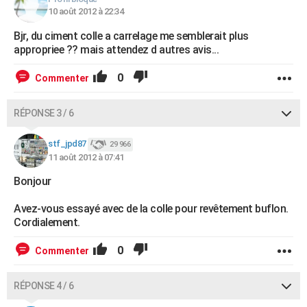
10 août 2012 à 22:34
Bjr, du ciment colle a carrelage me semblerait plus
appropriee ?? mais attendez d autres avis...
0
Commenter
RÉPONSE 3 / 6
stf_jpd87
29 966
11 août 2012 à 07:41
Bonjour
Avez-vous essayé avec de la colle pour revêtement buflon.
Cordialement.
0
Commenter
RÉPONSE 4 / 6