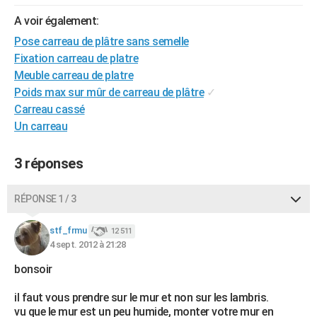
City break
Voyage de noces
Climat
Destinations
Voyage nature
Forum
+
PHOTO
A voir également:
Pose carreau de plâtre sans semelle
GUIDES D'ACHAT
Fixation carreau de platre
BONS PLANS
Meuble carreau de platre
Poids max sur mûr de carreau de plâtre
✓
CARTE DE VOEUX
Carreau cassé
Un carreau
Carte Bonne année
Carte Pâques
Carte de Noël
Carte Saint-Valentin
Carte d'anniversaire
DICTIONNAIRE
Biographies
Expressions
Dictionnaire
Citations
Proverbes
PROGRAMME TV
3 réponses
COPAINS D'AVANT
RÉPONSE 1 / 3
Se connecter
Collèges
Universités
Service militaire
S'inscrire
Lycées
Primaires
Entreprises
Avis de recherche
AVIS DE DÉCÈS
stf_frmu
12 511
4 sept. 2012 à 21:28
FORUM
bonsoir
Lifestyle
Sport
Television
Cinema
Bricolage
Culture
Auto
Voyage
il faut vous prendre sur le mur et non sur les lambris.
vu que le mur est un peu humide, monter votre mur en