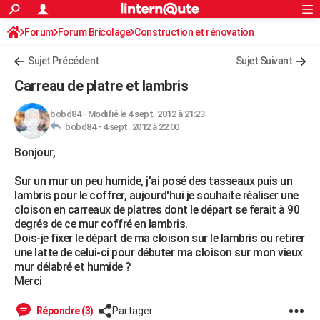
ACTUALITÉS
Forum
Forum Bricolage
Connexion
Construction et rénovation
S'inscrire
Rechercher
Société
Education
Villes
Politique
Faits Divers
Monde
+
SPORT
Sujet Précédent
Sujet Suivant
Football
Cyclisme
Forum
Coupe du monde 2026
Tennis
Rugby
CULTURE
Carreau de platre et lambris
TNT
Cinéma
Musique
Programme TV
Streaming
Sorties cinéma
+
FINANCE
bobd84
-
Modifié le 4 sept. 2012 à 21:23
bobd84 -
4 sept. 2012 à 22:00
Impôts
Immobilier
Banque
Crédit
Retraite
Epargne
Risques naturels par ville
Assurance
AUTO
Bonjour,
Réserver un essai
Berlines
Forum auto
Essais
Citadines
SUV
+
HIGH-TECH
Sur un mur un peu humide, j'ai posé des tasseaux puis un
Meilleur smartphone
Ordinateurs
Guide high-tech
Mobiles
Internet
Jeux vidéo
+
BRICOLAGE
lambris pour le coffrer, aujourd'hui je souhaite réaliser une
cloison en carreaux de platres dont le départ se ferait à 90
Aménagement intérieur
Cuisine
Jardinage
+
Forum
Extérieur
Salle de bains
Rangement
WEEK-END
degrés de ce mur coffré en lambris.
Dois-je fixer le départ de ma cloison sur le lambris ou retirer
Escapades
Expositions
Week-end nature
Guides de France
Patrimoine
Musées
+
LIFESTYLE
une latte de celui-ci pour débuter ma cloison sur mon vieux
mur délabré et humide ?
Bien-être
Mode
+
Art de vivre
Loisirs
Modes de vie
SANTE
Merci
Guide de la santé
Médicaments
+
Alimentation
Maladies
Sommeil
VOYAGE
Répondre (3)
Partager