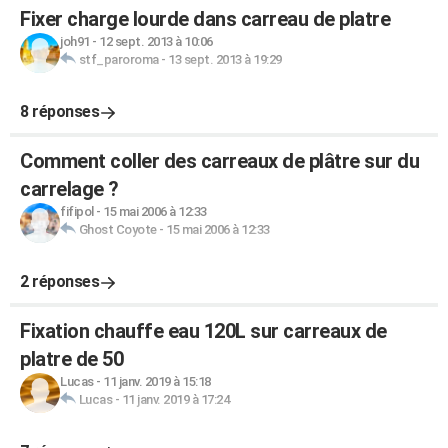
Fixer charge lourde dans carreau de platre
joh91
-
12 sept. 2013 à 10:06
stf_paroroma
-
13 sept. 2013 à 19:29
8 réponses
Comment coller des carreaux de plâtre sur du
carrelage ?
fifipol
-
15 mai 2006 à 12:33
Ghost Coyote
-
15 mai 2006 à 12:33
2 réponses
Fixation chauffe eau 120L sur carreaux de
platre de 50
Lucas
-
11 janv. 2019 à 15:18
Lucas
-
11 janv. 2019 à 17:24