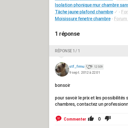
Isolation phonique mur chambre san
Tâche jaune plafond chambre
✓
-
For
Moisissure fenetre chambre
-
Forum B
1 réponse
RÉPONSE 1 / 1
stf_frmu
12 509
9 sept. 2012 à 22:01
bonsoir
pour savoir le prix et les possibilité
chambres, contactez un professionnel
0
Commenter