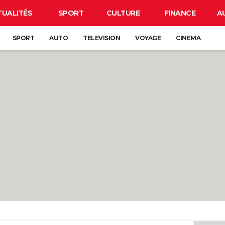
TUALITÉS
SPORT
CULTURE
FINANCE
A
SPORT
AUTO
TELEVISION
VOYAGE
CINEMA