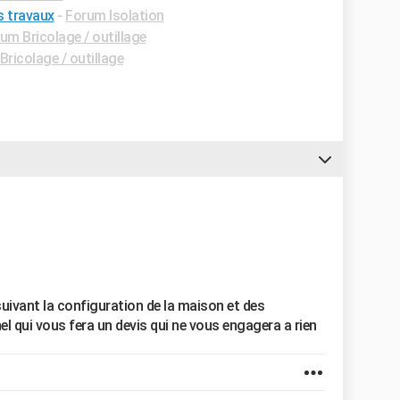
s travaux
-
Forum Isolation
um Bricolage / outillage
ricolage / outillage
s suivant la configuration de la maison et des
 qui vous fera un devis qui ne vous engagera a rien