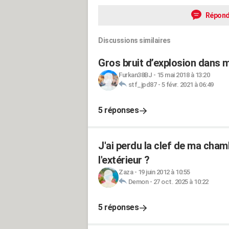
Répond
Discussions similaires
Gros bruit d’explosion dans m
Furkan38BJ
-
15 mai 2018 à 13:20
stf_jpd87
-
5 févr. 2021 à 06:49
5 réponses
J'ai perdu la clef de ma ch
l'extérieur ?
Zaza
-
19 juin 2012 à 10:55
Demon
-
27 oct. 2025 à 10:22
5 réponses