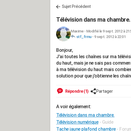
Sujet Précédent
Télévision dans ma chambre.
Maxime
-
Modifié le 9 sept. 2012 à 21:
stf_frmu
-
9 sept. 2012 à 22:01
Bonjour,
J'ai toutes les chaînes sur ma télévis
du haut, mais je ne sais pas comment 
à ma télévision du haut mais combien c
solution pour que j'obtienne les chaî
Répondre (1)
Partager
A voir également:
Télévision dans ma chambre.
Télévision numérique
- Guide
Tache jaune plafond chambre
-
Forum