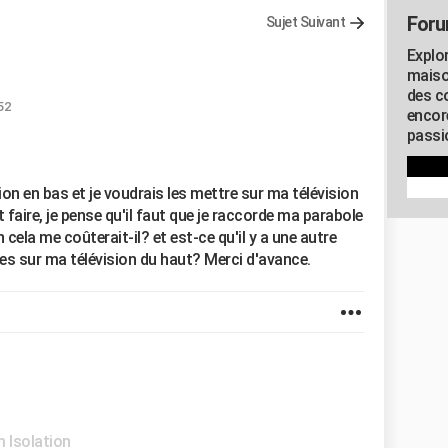
Foru
Sujet Suivant
Explo
maiso
des co
52
encor
passio
ion en bas et je voudrais les mettre sur ma télévision
faire, je pense qu'il faut que je raccorde ma parabole
ela me coûterait-il? et est-ce qu'il y a une autre
nes sur ma télévision du haut? Merci d'avance.
 Isolation