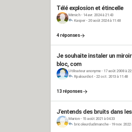
Télé explosion et étincelle
Mimich
-
14 avr. 2024 à 21:43
Kasper
-
20 août 2024 à 11:48
4 réponses
Je souhaite instaler un miroi
bloc, com
Utilisateur anonyme
-
17 août 2008 à 22
Rpalourdiot
-
22 oct. 2013 à 11:48
13 réponses
J'entends des bruits dans l
Marion
-
15 août 2021 à 04:33
bricoleurdudimanche
-
19 nov. 2022 