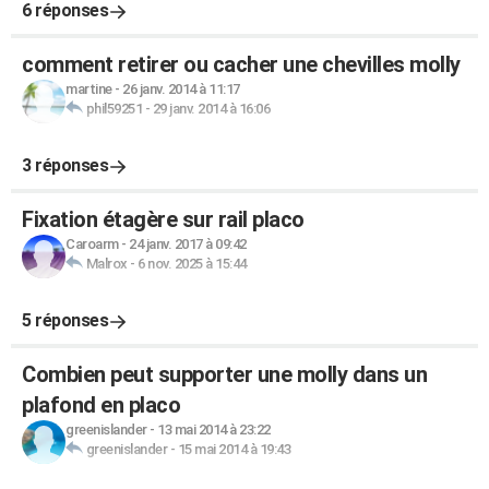
6 réponses
comment retirer ou cacher une chevilles molly
martine
-
26 janv. 2014 à 11:17
phil59251
-
29 janv. 2014 à 16:06
3 réponses
Fixation étagère sur rail placo
Caroarm
-
24 janv. 2017 à 09:42
Malrox
-
6 nov. 2025 à 15:44
5 réponses
Combien peut supporter une molly dans un
plafond en placo
greenislander
-
13 mai 2014 à 23:22
greenislander
-
15 mai 2014 à 19:43