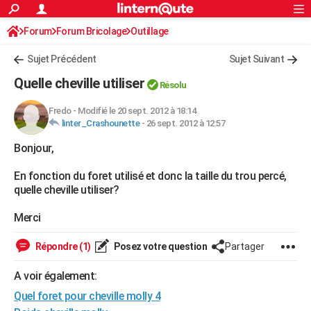
ACTUALITÉS
Forum
Forum Bricolage
Connexion
Outillage
S'inscrire
Rechercher
Société
Education
Villes
Politique
Faits Divers
Monde
+
SPORT
Sujet Précédent
Sujet Suivant
Football
Cyclisme
Forum
Coupe du monde 2026
Tennis
Rugby
CULTURE
Quelle cheville utiliser
Résolu
TNT
Cinéma
Musique
Programme TV
Streaming
Sorties cinéma
+
FINANCE
Fredo
-
Modifié le 20 sept. 2012 à 18:14
linter_Crashounette
-
26 sept. 2012 à 12:57
Impôts
Immobilier
Banque
Crédit
Retraite
Epargne
Risques naturels par ville
Assurance
AUTO
Bonjour,
Réserver un essai
Berlines
Forum auto
Essais
Citadines
SUV
+
HIGH-TECH
En fonction du foret utilisé et donc la taille du trou percé,
Meilleur smartphone
Ordinateurs
Guide high-tech
Mobiles
Internet
Jeux vidéo
+
BRICOLAGE
quelle cheville utiliser?
Aménagement intérieur
Cuisine
Jardinage
+
Forum
Extérieur
Salle de bains
Rangement
WEEK-END
Merci
Escapades
Expositions
Week-end nature
Guides de France
Patrimoine
Musées
+
LIFESTYLE
Répondre (1)
Posez votre question
Partager
Bien-être
Mode
+
Art de vivre
Loisirs
Modes de vie
SANTE
A voir également:
Quel foret pour cheville molly 4
Guide de la santé
Médicaments
+
Alimentation
Maladies
Sommeil
VOYAGE