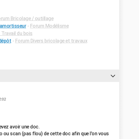
rum Bricolage / outillage
 amortisseur
-
Forum Modélisme
Travail du bois
 dépôt
-
Forum Divers bricolage et travaux
2:02
vez avoir une doc.
o ou scan (pas flou) de cette doc afin que l'on vous