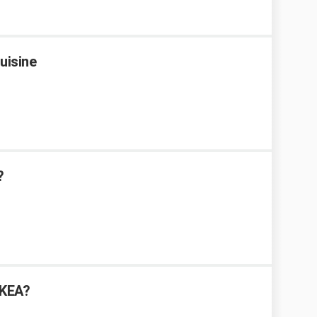
uisine
?
IKEA?