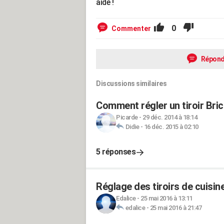
aide !
0
Commenter
Répond
Discussions similaires
Comment régler un tiroir Bri
Picarde
-
29 déc. 2014 à 18:14
Didie
-
16 déc. 2015 à 02:10
5 réponses
Réglage des tiroirs de cuisi
Edalice
-
25 mai 2016 à 13:11
edalice
-
25 mai 2016 à 21:47