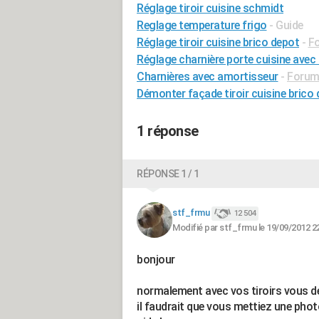
Réglage tiroir cuisine schmidt
Reglage temperature frigo
- Guide
Réglage tiroir cuisine brico depot
-
Fo
Réglage charnière porte cuisine avec
Charnières avec amortisseur
-
Forum 
Démonter façade tiroir cuisine brico
1 réponse
RÉPONSE 1 / 1
stf_frmu
12 504
Modifié par stf_frmu le 19/09/2012 2
bonjour
normalement avec vos tiroirs vous de
il faudrait que vous mettiez une phot