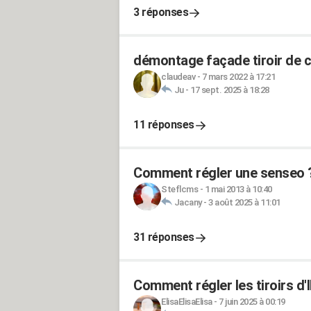
3 réponses
démontage façade tiroir de c
claudeav
-
7 mars 2022 à 17:21
Ju
-
17 sept. 2025 à 18:28
11 réponses
Comment régler une senseo 
Steflcms
-
1 mai 2013 à 10:40
Jacany
-
3 août 2025 à 11:01
31 réponses
Comment régler les tiroirs d'
ElisaElisaElisa
-
7 juin 2025 à 00:19