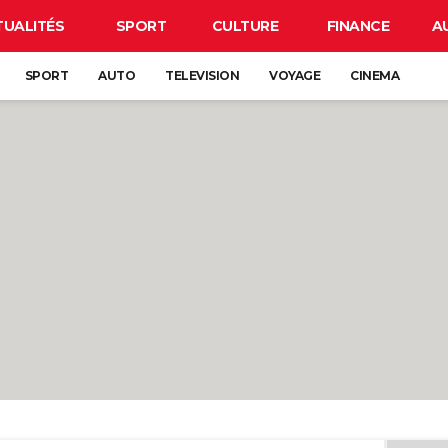
TUALITÉS
SPORT
CULTURE
FINANCE
A
SPORT
AUTO
TELEVISION
VOYAGE
CINEMA