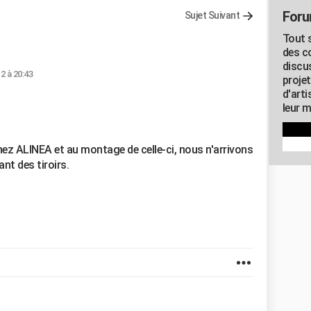
Foru
Sujet Suivant
Tout s
des c
discu
2 à 20:43
proje
d'art
leur m
ez ALINEA et au montage de celle-ci, nous n'arrivons
ant des tiroirs.