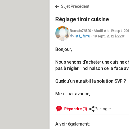
Sujet Précédent
Réglage tiroir cuisine
Romain76520
-
Modifié le 19 sept. 201
stf_frmu
-
19 sept. 2012 à 22:01
Bonjour,
Nous venons d'acheter une cuisine ch
pas à régler l'inclinaison de la face av
Quelqu'un aurait-il la solution SVP ?
Merci par avance,
Répondre (1)
Partager
A voir également: