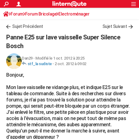
ACTUALITÉS
Forum
Forum Bricolage
Connexion
Electroménager
S'inscrire
Rechercher
Société
Education
Villes
Politique
Faits Divers
Monde
+
SPORT
Sujet Précédent
Sujet Suivant
Football
Cyclisme
Forum
Coupe du monde 2026
Tennis
Rugby
CULTURE
Panne E25 sur lave vaisselle Super Silence
TNT
Cinéma
Musique
Programme TV
Streaming
Sorties cinéma
+
Bosch
FINANCE
Impôts
Immobilier
Banque
Crédit
Retraite
Epargne
Risques naturels par ville
Assurance
AUTO
Dan29
-
Modifié le 1 oct. 2012 à 20:25
stf_la sudiste
-
2 oct. 2012 à 09:02
Réserver un essai
Berlines
Forum auto
Essais
Citadines
SUV
+
HIGH-TECH
Bonjour,
Meilleur smartphone
Ordinateurs
Guide high-tech
Mobiles
Internet
Jeux vidéo
+
BRICOLAGE
Mon lave vaisselle ne vidange plus, et indique E25 sur le
tableau de commande. Suite à des recherches sur divers
Aménagement intérieur
Cuisine
Jardinage
+
Forum
Extérieur
Salle de bains
Rangement
WEEK-END
forums, je n'ai pas trouvé la solution pour atteindre la
pompe, qui serait peut-être bloquée par un corps étranger.
Escapades
Expositions
Week-end nature
Guides de France
Patrimoine
Musées
+
LIFESTYLE
J'ai enlevé le filtre, une petite pièce en plastique pour avoir
accès à l'évacuation, mais on ne peut tout de même pas
Bien-être
Mode
+
Art de vivre
Loisirs
Modes de vie
SANTE
atteindre le mécanisme, des aubes apparemment.
Quelqu'un peut-il me donner la marche à suivre, avant
Guide de la santé
Médicaments
+
Alimentation
Maladies
Sommeil
VOYAGE
d'appeler un dépanneur ?