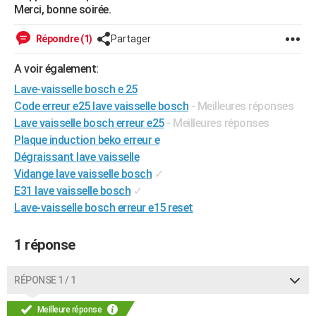
Merci, bonne soirée.
City break
Voyage de noces
Climat
Destinations
Voyage nature
Forum
+
PHOTO
Répondre (1)
Partager
GUIDES D'ACHAT
A voir également:
BONS PLANS
Lave-vaisselle bosch e 25
CARTE DE VOEUX
Code erreur e25 lave vaisselle bosch
- Meilleures réponses
Lave vaisselle bosch erreur e25
- Meilleures réponses
Carte Bonne année
Carte Pâques
Carte de Noël
Carte Saint-Valentin
Carte d'anniversaire
DICTIONNAIRE
Plaque induction beko erreur e
Dégraissant lave vaisselle
Biographies
Expressions
Dictionnaire
Citations
Proverbes
PROGRAMME TV
Vidange lave vaisselle bosch
✓
COPAINS D'AVANT
E31 lave vaisselle bosch
✓
Lave-vaisselle bosch erreur e15 reset
Se connecter
Collèges
Universités
Service militaire
S'inscrire
Lycées
Primaires
Entreprises
Avis de recherche
AVIS DE DÉCÈS
1 réponse
FORUM
Lifestyle
Sport
Television
Cinema
Bricolage
Culture
Auto
Voyage
RÉPONSE 1 / 1
Meilleure réponse