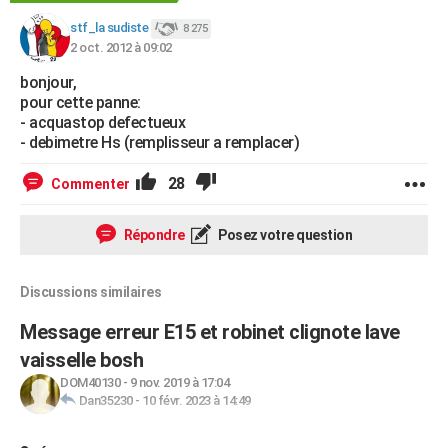
stf_la sudiste
8 275
2 oct. 2012 à 09:02
bonjour,
pour cette panne:
- acquastop defectueux
- debimetre Hs (remplisseur a remplacer)
28
Commenter
Répondre
Posez votre question
Discussions similaires
Message erreur E15 et robinet clignote lave
vaisselle bosh
DOM40130
-
9 nov. 2019 à 17:04
Dan35230
-
10 févr. 2023 à 14:49