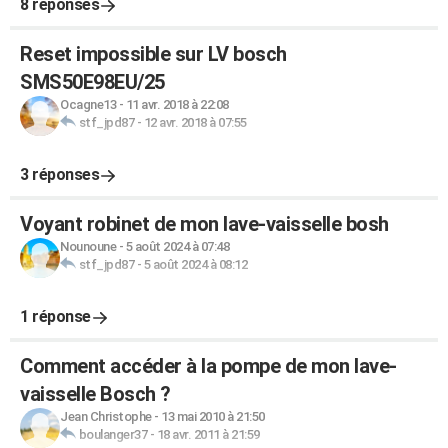
8 réponses
Reset impossible sur LV bosch
SMS50E98EU/25
Ocagne13
-
11 avr. 2018 à 22:08
stf_jpd87
-
12 avr. 2018 à 07:55
3 réponses
Voyant robinet de mon lave-vaisselle bosh
Nounoune
-
5 août 2024 à 07:48
stf_jpd87
-
5 août 2024 à 08:12
1 réponse
Comment accéder à la pompe de mon lave-
vaisselle Bosch ?
Jean Christophe
-
13 mai 2010 à 21:50
boulanger37
-
18 avr. 2011 à 21:59