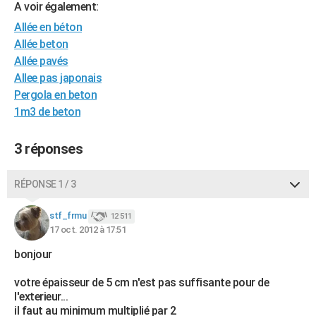
A voir également:
City break
Voyage de noces
Climat
Destinations
Voyage nature
Forum
+
PHOTO
Allée en béton
Allée beton
GUIDES D'ACHAT
Allée pavés
BONS PLANS
Allee pas japonais
Pergola en beton
CARTE DE VOEUX
1m3 de beton
Carte Bonne année
Carte Pâques
Carte de Noël
Carte Saint-Valentin
Carte d'anniversaire
DICTIONNAIRE
3 réponses
Biographies
Expressions
Dictionnaire
Citations
Proverbes
PROGRAMME TV
RÉPONSE 1 / 3
COPAINS D'AVANT
Se connecter
Collèges
Universités
Service militaire
S'inscrire
Lycées
Primaires
Entreprises
Avis de recherche
stf_frmu
12 511
AVIS DE DÉCÈS
17 oct. 2012 à 17:51
FORUM
bonjour
Lifestyle
Sport
Television
Cinema
Bricolage
Culture
Auto
Voyage
votre épaisseur de 5 cm n'est pas suffisante pour de
l'exterieur...
il faut au minimum multiplié par 2