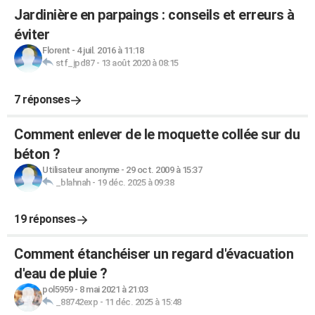
Jardinière en parpaings : conseils et erreurs à
éviter
Florent
-
4 juil. 2016 à 11:18
stf_jpd87
-
13 août 2020 à 08:15
7 réponses
Comment enlever de le moquette collée sur du
béton ?
Utilisateur anonyme
-
29 oct. 2009 à 15:37
_blahnah
-
19 déc. 2025 à 09:38
19 réponses
Comment étanchéiser un regard d'évacuation
d'eau de pluie ?
pol5959
-
8 mai 2021 à 21:03
_88742exp
-
11 déc. 2025 à 15:48