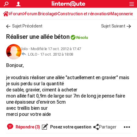
ACTUALITÉS
Forum
Forum Bricolage
Connexion
Construction et rénovation
S'inscrire
Maçonnerie
Rechercher
Société
Education
Villes
Politique
Faits Divers
Monde
+
SPORT
Sujet Précédent
Sujet Suivant
Football
Cyclisme
Forum
Coupe du monde 2026
Tennis
Rugby
CULTURE
Réaliser une allée béton
Résolu
TNT
Cinéma
Musique
Programme TV
Streaming
Sorties cinéma
+
FINANCE
lolo
-
Modifié le 17 oct. 2012 à 17:47
LOLO -
17 oct. 2012 à 18:08
Impôts
Immobilier
Banque
Crédit
Retraite
Epargne
Risques naturels par ville
Assurance
AUTO
Bonjour,
Réserver un essai
Berlines
Forum auto
Essais
Citadines
SUV
+
HIGH-TECH
je voudrais réaliser une allée "actuellement en gravier" mais
Meilleur smartphone
Ordinateurs
Guide high-tech
Mobiles
Internet
Jeux vidéo
+
BRICOLAGE
je suis perdu sur la quantité
de sable, gravier, ciment à acheter
Aménagement intérieur
Cuisine
Jardinage
+
Forum
Extérieur
Salle de bains
Rangement
WEEK-END
mon allée fait 0,9m de large sur 7m de long je pense faire
une épaisseur d'environ 5cm
Escapades
Expositions
Week-end nature
Guides de France
Patrimoine
Musées
+
LIFESTYLE
avec treillis bien sur
merci pour votre aide
Bien-être
Mode
+
Art de vivre
Loisirs
Modes de vie
SANTE
Répondre (3)
Posez votre question
Partager
Guide de la santé
Médicaments
+
Alimentation
Maladies
Sommeil
VOYAGE