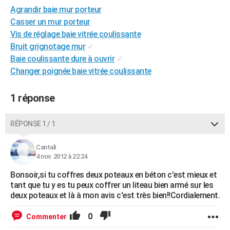
Agrandir baie mur porteur
City break
Voyage de noces
Climat
Destinations
Voyage nature
Forum
+
PHOTO
Casser un mur porteur
GUIDES D'ACHAT
Vis de réglage baie vitrée coulissante
Bruit grignotage mur
✓
BONS PLANS
Baie coulissante dure à ouvrir
✓
Changer poignée baie vitrée coulissante
CARTE DE VOEUX
Carte Bonne année
Carte Pâques
Carte de Noël
Carte Saint-Valentin
Carte d'anniversaire
DICTIONNAIRE
1 réponse
Biographies
Expressions
Dictionnaire
Citations
Proverbes
PROGRAMME TV
RÉPONSE 1 / 1
COPAINS D'AVANT
Cantali
Se connecter
Collèges
Universités
Service militaire
S'inscrire
Lycées
Primaires
Entreprises
Avis de recherche
4 nov. 2012 à 22:24
AVIS DE DÉCÈS
Bonsoir,si tu coffres deux poteaux en béton c'est mieux et
FORUM
tant que tu y es tu peux coffrer un liteau bien armé sur les
deux poteaux et là à mon avis c'est très bien!!Cordialement.
Lifestyle
Sport
Television
Cinema
Bricolage
Culture
Auto
Voyage
0
Commenter