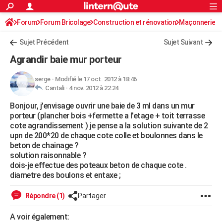
ACTUALITÉS
Forum
Forum Bricolage
Connexion
Construction et rénovation
S'inscrire
Maçonnerie
Rechercher
Société
Education
Villes
Politique
Faits Divers
Monde
+
SPORT
Sujet Précédent
Sujet Suivant
Football
Cyclisme
Forum
Coupe du monde 2026
Tennis
Rugby
CULTURE
Agrandir baie mur porteur
TNT
Cinéma
Musique
Programme TV
Streaming
Sorties cinéma
+
FINANCE
serge
-
Modifié le 17 oct. 2012 à 18:46
Cantali -
4 nov. 2012 à 22:24
Impôts
Immobilier
Banque
Crédit
Retraite
Epargne
Risques naturels par ville
Assurance
AUTO
Bonjour, j'envisage ouvrir une baie de 3 ml dans un mur
Réserver un essai
Berlines
Forum auto
Essais
Citadines
SUV
+
HIGH-TECH
porteur (plancher bois +fermette a l'etage + toit terrasse
cote agrandissement ) je pense a la solution suivante de 2
Meilleur smartphone
Ordinateurs
Guide high-tech
Mobiles
Internet
Jeux vidéo
+
BRICOLAGE
upn de 200*20 de chaque cote colle et boulonnes dans le
beton de chainage ?
Aménagement intérieur
Cuisine
Jardinage
+
Forum
Extérieur
Salle de bains
Rangement
WEEK-END
solution raisonnable ?
dois-je effectue des poteaux beton de chaque cote .
Escapades
Expositions
Week-end nature
Guides de France
Patrimoine
Musées
+
LIFESTYLE
diametre des boulons et entaxe ;
Bien-être
Mode
+
Art de vivre
Loisirs
Modes de vie
SANTE
Répondre (1)
Partager
Guide de la santé
Médicaments
+
Alimentation
Maladies
Sommeil
VOYAGE
A voir également: