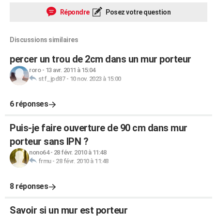
Répondre
Posez votre question
Discussions similaires
percer un trou de 2cm dans un mur porteur
roro
-
13 avr. 2011 à 15:04
stf_jpd87
-
10 nov. 2023 à 15:00
6 réponses
Puis-je faire ouverture de 90 cm dans mur
porteur sans IPN ?
nono64
-
28 févr. 2010 à 11:48
frmu
-
28 févr. 2010 à 11:48
8 réponses
Savoir si un mur est porteur