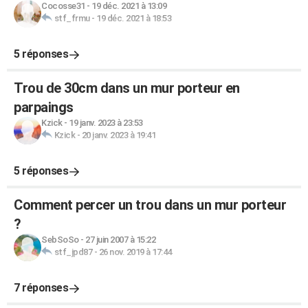
Cocosse31
-
19 déc. 2021 à 13:09
stf_frmu
-
19 déc. 2021 à 18:53
5 réponses
Trou de 30cm dans un mur porteur en
parpaings
Kzick
-
19 janv. 2023 à 23:53
Kzick
-
20 janv. 2023 à 19:41
5 réponses
Comment percer un trou dans un mur porteur
?
SebSoSo
-
27 juin 2007 à 15:22
stf_jpd87
-
26 nov. 2019 à 17:44
7 réponses