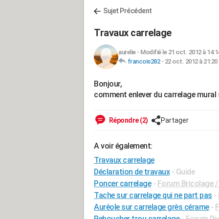
Sujet Précédent
Travaux carrelage
aurelie
-
Modifié le 21 oct. 2012 à 14:1
francois282
-
22 oct. 2012 à 21:20
Bonjour,
comment enlever du carrelage mural 
Répondre (2)
Partager
A voir également:
Travaux carrelage
Déclaration de travaux
- Guide
Poncer carrelage
-
Forum Bricolage / 
Tache sur carrelage qui ne part pas
-
Auréole sur carrelage grès cérame
-
Reboucher trou carrelage
-
Forum Div