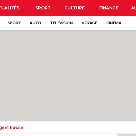
TUALITÉS
SPORT
CULTURE
FINANCE
A
SPORT
AUTO
TELEVISION
VOYAGE
CINEMA
ge et travaux