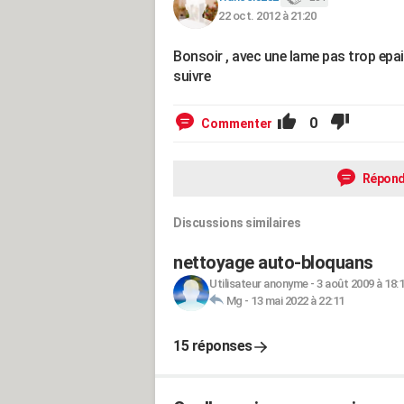
22 oct. 2012 à 21:20
Bonsoir , avec une lame pas trop epais
suivre
0
Commenter
Répond
Discussions similaires
nettoyage auto-bloquans
Utilisateur anonyme
-
3 août 2009 à 18:
Mg
-
13 mai 2022 à 22:11
15 réponses