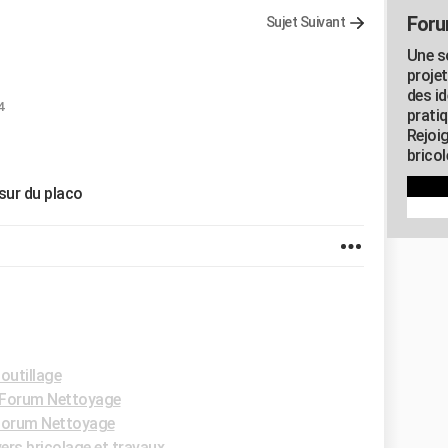
Foru
Sujet Suivant
Une s
proje
des id
4
pratiq
Rejoi
brico
sur du placo
outillage
Forum Nettoyage
Forum Nettoyage
ers bricolage et travaux