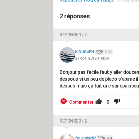
2 réponses
RÉPONSE 1 / 2
KIDUGUEN
5 112
21 oct. 2012 à 14:56
Bonjour pas facile faut y aller douc
dessous si un peu de placo s'abime il 
dessus mais ça fait une sur epaisseu
0
Commenter
RÉPONSE 2 / 2
francois282
284