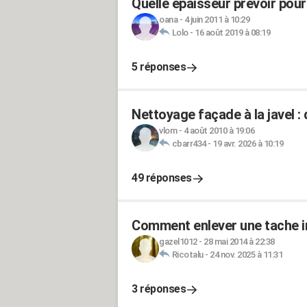
Quelle epaisseur prevoir pour
oana
-
4 juin 2011 à 10:29
Lolo
-
16 août 2019 à 08:19
5 réponses
Nettoyage façade à la javel : 
vlom
-
4 août 2010 à 19:06
cbarr434
-
19 avr. 2026 à 10:19
49 réponses
Comment enlever une tache in
gazel1012
-
28 mai 2014 à 22:38
Ricotalu
-
24 nov. 2025 à 11:31
3 réponses